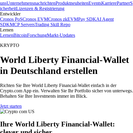
uns
Unternehmensnachrichten
Produktneuheiten
Events
Karriere
Partner
S
icherheit
Lizenzen & Registrierung
Entwickler
Cronos PoS
Cronos EVM
Cronos zkEVM
Pay SDK
AI Agent
SDK
MCP Servers
Trading Skill Repo
Lernen
Lernen
Bitcoin
Forschung
Markt-Updates
KRYPTO
World Liberty Financial-Wallet
in Deutschland erstellen
Richten Sie Ihre World Liberty Financial-Wallet einfach in der
Crypto.com App ein. Verwalten Sie Ihr Portfolio sicher von unterwegs.
Behalten Sie Ihre Investments immer im Blick.
Jetzt starten
Ihre World Liberty Financial-Wallet:
clever und sicher