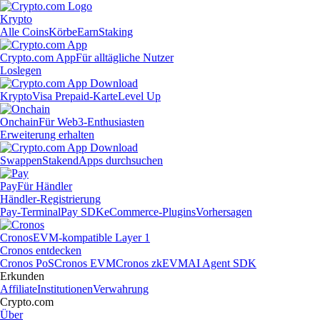
Krypto
Alle Coins
Körbe
Earn
Staking
Crypto.com App
Für alltägliche Nutzer
Loslegen
Krypto
Visa Prepaid-Karte
Level Up
Onchain
Für Web3-Enthusiasten
Erweiterung erhalten
Swappen
Staken
dApps durchsuchen
Pay
Für Händler
Händler-Registrierung
Pay-Terminal
Pay SDK
eCommerce-Plugins
Vorhersagen
Cronos
EVM-kompatible Layer 1
Cronos entdecken
Cronos PoS
Cronos EVM
Cronos zkEVM
AI Agent SDK
Erkunden
Affiliate
Institutionen
Verwahrung
Crypto.com
Über