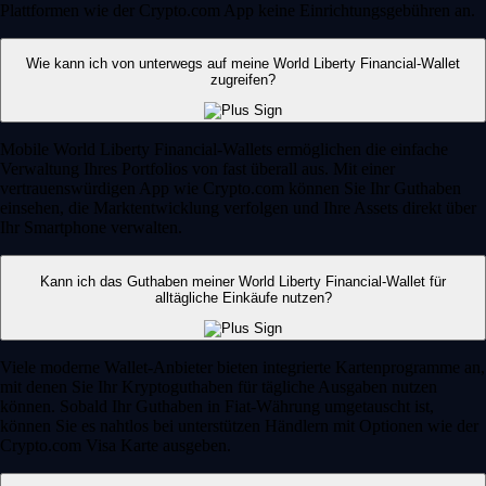
Plattformen wie der Crypto.com App keine Einrichtungsgebühren an.
Wie kann ich von unterwegs auf meine World Liberty Financial-Wallet
zugreifen?
Mobile World Liberty Financial-Wallets ermöglichen die einfache
Verwaltung Ihres Portfolios von fast überall aus. Mit einer
vertrauenswürdigen App wie Crypto.com können Sie Ihr Guthaben
einsehen, die Marktentwicklung verfolgen und Ihre Assets direkt über
Ihr Smartphone verwalten.
Kann ich das Guthaben meiner World Liberty Financial-Wallet für
alltägliche Einkäufe nutzen?
Viele moderne Wallet-Anbieter bieten integrierte Kartenprogramme an,
mit denen Sie Ihr Kryptoguthaben für tägliche Ausgaben nutzen
können. Sobald Ihr Guthaben in Fiat-Währung umgetauscht ist,
können Sie es nahtlos bei unterstützen Händlern mit Optionen wie der
Crypto.com Visa Karte ausgeben.