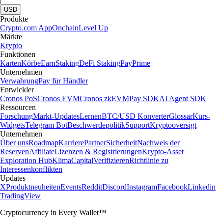
USD
Produkte
Crypto.com App
Onchain
Level Up
Märkte
Krypto
Funktionen
Karten
Körbe
Earn
Staking
DeFi Staking
Pay
Prime
Unternehmen
Verwahrung
Pay für Händler
Entwickler
Cronos PoS
Cronos EVM
Cronos zkEVM
Pay SDK
AI Agent SDK
Ressourcen
Forschung
Markt-Updates
Lernen
BTC/USD Konverter
Glossar
Kurs-
Widgets
Telegram Bot
Beschwerdepolitik
Support
Kryptooversigt
Unternehmen
Über uns
Roadmap
Karriere
Partner
Sicherheit
Nachweis der
Reserven
Affiliate
Lizenzen & Registrierungen
Krypto-Asset
Exploration Hub
Klima
Capital
Verifizieren
Richtlinie zu
Interessenkonflikten
Updates
X
Produktneuheiten
Events
Reddit
Discord
Instagram
Facebook
Linkedin
TradingView
Cryptocurrency in Every Wallet™