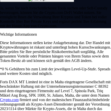
Ja, wenn Sie nach fortschrittlicheren Tools suchen oder Self-Custody
bevorzugen, können Sie die Crypto.com DeFi Wallet nutzen. Sie
ermöglicht Ihnen die Verwaltung Ihrer Kryptos und Token bei voller
Kontrolle über Ihre Private Keys und ergänzt perfekt Ihre Erfahrung
mit der Haupt-App von Crypto.com.
Wichtige Informationen
Diese Informationen stellen keine Anlageberatung dar. Der Handel mit
Kryptowährungen ist riskant und unterliegt hohen Kursschwankungen.
Bitte prüfen Sie Ihre persönliche Risikobereitschaft sorgfältig. Alle
genannten Vorteile oder Prämien hängen von Ihrem Status sowie dem
Token-Besitz ab und können sich gemäß den AGB ändern.
*0 % Gebühren bis zum Limit der jeweiligen Level-Up-Stufe. Spreads
und weitere Kosten sind möglich.
Foris DAX MT Limited ist eine in Malta eingetragene Gesellschaft mit
beschränkter Haftung mit der Unternehmensregisternummer C 88392
und dem eingetragenen Firmensitz auf Level 7, Spinola Park, Triq
Mikiel Ang Borg, SPK 1000, St. Julians, Malta, die unter dem Namen
Crypto.com
firmiert und von der maltesischen Finanzaufsichtsbehörde
ordnungsgemäß als Krypto-Asset-Dienstleister gemäß der Verordnung
2023/1114 über Märkte für Krypto-Assets, die in Malta durch das