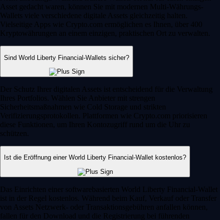
Asset gedacht waren, können Sie mit modernen Multi-Währungs-
Wallets viele verschiedene digitale Assets gleichzeitig halten.
Vielseitige Apps wie Crypto.com ermöglichen es Ihnen, über 400
Kryptowährungen an einem einzigen, praktischen Ort zu verwalten.
Sind World Liberty Financial-Wallets sicher?
Der Schutz Ihrer digitalen Assets ist entscheidend für die Verwaltung
Ihres Portfolios. Wählen Sie Anbieter mit strengen
Sicherheitsmaßnahmen wie Cold Storage und strikten
Verifizierungsprotokollen. Plattformen wie Crypto.com priorisieren
diese Funktionen, um Ihren Kontozugriff rund um die Uhr zu
schützen.
Ist die Eröffnung einer World Liberty Financial-Wallet kostenlos?
Das Einrichten einer softwarebasierten World Liberty Financial-Wallet
ist in der Regel kostenlos. Während beim Kauf, Verkauf oder Transfer
von Assets Netzwerk- oder Transaktionsgebühren anfallen können,
fallen für den Download und die Registrierung bei führenden