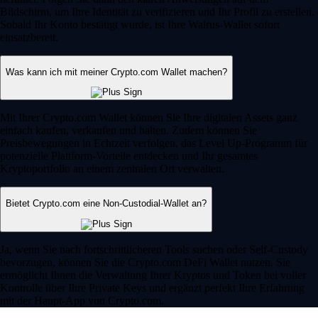
Bildschirm, um Ihre Identität zu verifizieren und Ihr Profil zu erstellen.
Sobald Ihr Konto bestätigt wurde, ist Ihre Walrus-Wallet sofort
einsatzbereit.
Was kann ich mit meiner Crypto.com Wallet machen?
Mit Ihrer Crypto.com Wallet können Sie Ihre digitalen Assets ganz
einfach kaufen, verkaufen und halten. Zudem können Sie
Preisbewegungen in Echtzeit verfolgen, das Level Up-Programm für
potenzielle Plattform-Vorteile entdecken und Ihr gesamtes
Kryptoportfolio an einem zentralen Ort verwalten.
Bietet Crypto.com eine Non-Custodial-Wallet an?
Ja, wenn Sie nach fortschrittlicheren Tools suchen oder Self-Custody
bevorzugen, können Sie die Crypto.com DeFi Wallet nutzen. Sie
ermöglicht Ihnen die Verwaltung Ihrer Kryptos und Token bei voller
Kontrolle über Ihre Private Keys und ergänzt perfekt Ihre Erfahrung
mit der Haupt-App von Crypto.com.