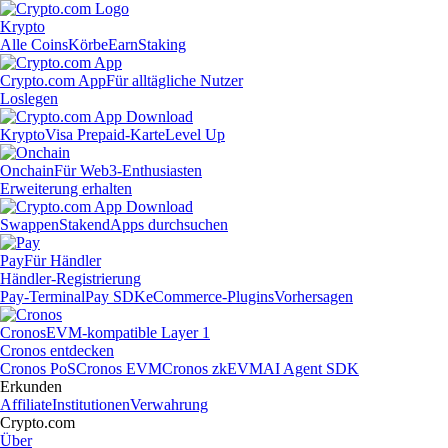
Krypto
Alle Coins
Körbe
Earn
Staking
Crypto.com App
Für alltägliche Nutzer
Loslegen
Krypto
Visa Prepaid-Karte
Level Up
Onchain
Für Web3-Enthusiasten
Erweiterung erhalten
Swappen
Staken
dApps durchsuchen
Pay
Für Händler
Händler-Registrierung
Pay-Terminal
Pay SDK
eCommerce-Plugins
Vorhersagen
Cronos
EVM-kompatible Layer 1
Cronos entdecken
Cronos PoS
Cronos EVM
Cronos zkEVM
AI Agent SDK
Erkunden
Affiliate
Institutionen
Verwahrung
Crypto.com
Über