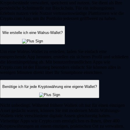
Kryptobestände verwalten, speichern und nutzen. Sie dient als Ihre
persönliche Schnittstelle zur Blockchain. Für ein reibungsloses
Erlebnis nutzen viele Nutzer vertrauenswürdige Plattformen wie die
Crypto.com App, um ihr Portfolio jederzeit griffbereit zu haben.
Wie erstelle ich eine Walrus-Wallet?
Um eine Walrus-Wallet zu erstellen, laden Sie einfach eine
entsprechende App herunter, erstellen ein sicheres Profil und schließen
die Identitätsprüfung ab. Mit benutzerfreundlichen Apps wie
Crypto.com ist der Einstieg besonders einfach: Sie können alles in
wenigen Minuten direkt über Ihr Smartphone einrichten.
Benötige ich für jede Kryptowährung eine eigene Wallet?
Nicht unbedingt. Während frühere Wallets oft nur für einen einzigen
Asset gedacht waren, können Sie mit modernen Multi-Währungs-
Wallets viele verschiedene digitale Assets gleichzeitig halten.
Vielseitige Apps wie Crypto.com ermöglichen es Ihnen, über 400
Kryptowährungen an einem einzigen, praktischen Ort zu verwalten.