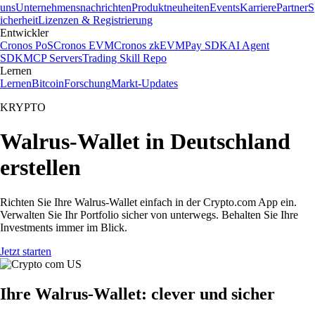
uns
Unternehmensnachrichten
Produktneuheiten
Events
Karriere
Partner
S
icherheit
Lizenzen & Registrierung
Entwickler
Cronos PoS
Cronos EVM
Cronos zkEVM
Pay SDK
AI Agent
SDK
MCP Servers
Trading Skill Repo
Lernen
Lernen
Bitcoin
Forschung
Markt-Updates
KRYPTO
Walrus-Wallet in Deutschland
erstellen
Richten Sie Ihre Walrus-Wallet einfach in der Crypto.com App ein.
Verwalten Sie Ihr Portfolio sicher von unterwegs. Behalten Sie Ihre
Investments immer im Blick.
Jetzt starten
Ihre Walrus-Wallet: clever und sicher