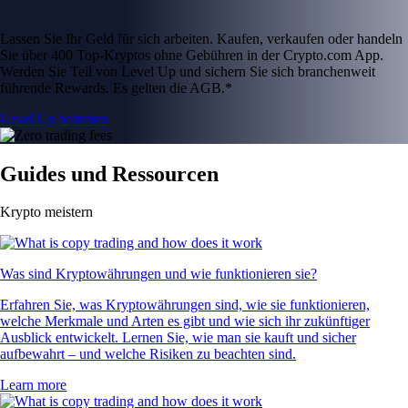
Lassen Sie Ihr Geld für sich arbeiten. Kaufen, verkaufen oder handeln
Sie über 400 Top-Kryptos ohne Gebühren in der Crypto.com App.
Werden Sie Teil von Level Up und sichern Sie sich branchenweit
führende Rewards. Es gelten die AGB.*
Level Up beitreten
Guides und Ressourcen
Krypto meistern
Was sind Kryptowährungen und wie funktionieren sie?
Erfahren Sie, was Kryptowährungen sind, wie sie funktionieren,
welche Merkmale und Arten es gibt und wie sich ihr zukünftiger
Ausblick entwickelt. Lernen Sie, wie man sie kauft und sicher
aufbewahrt – und welche Risiken zu beachten sind.
Learn more