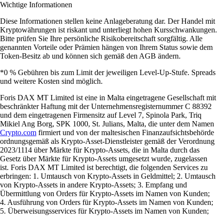
Wichtige Informationen
Diese Informationen stellen keine Anlageberatung dar. Der Handel mit
Kryptowährungen ist riskant und unterliegt hohen Kursschwankungen.
Bitte prüfen Sie Ihre persönliche Risikobereitschaft sorgfältig. Alle
genannten Vorteile oder Prämien hängen von Ihrem Status sowie dem
Token-Besitz ab und können sich gemäß den AGB ändern.
*0 % Gebühren bis zum Limit der jeweiligen Level-Up-Stufe. Spreads
und weitere Kosten sind möglich.
Foris DAX MT Limited ist eine in Malta eingetragene Gesellschaft mit
beschränkter Haftung mit der Unternehmensregisternummer C 88392
und dem eingetragenen Firmensitz auf Level 7, Spinola Park, Triq
Mikiel Ang Borg, SPK 1000, St. Julians, Malta, die unter dem Namen
Crypto.com
firmiert und von der maltesischen Finanzaufsichtsbehörde
ordnungsgemäß als Krypto-Asset-Dienstleister gemäß der Verordnung
2023/1114 über Märkte für Krypto-Assets, die in Malta durch das
Gesetz über Märkte für Krypto-Assets umgesetzt wurde, zugelassen
ist. Foris DAX MT Limited ist berechtigt, die folgenden Services zu
erbringen: 1. Umtausch von Krypto-Assets in Geldmittel; 2. Umtausch
von Krypto-Assets in andere Krypto-Assets; 3. Empfang und
Übermittlung von Orders für Krypto-Assets im Namen von Kunden;
4. Ausführung von Orders für Krypto-Assets im Namen von Kunden;
5. Überweisungsservices für Krypto-Assets im Namen von Kunden;