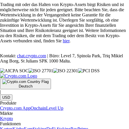
Trading mit oder das Halten von Krypto-Assets birgt Risiken und ist
möglicherweise nicht für jeden geeignet. Bitte beachten Sie, dass die
Wertentwicklung in der Vergangenheit keine Garantie für die
zukünftige Wertentwicklung ist. Überlegen Sie sorgfältig, ob eine
Investition in Krypto-Assets für Sie angesichts Ihrer finanziellen
Situation und Ihrer Risikotoleranz geeignet ist. Weitere Informationen
zu den Risiken, die mit dem Trading oder dem Besitz von Krypto-
Assets verbunden sind, finden Sie
hier
.
Kontakt:
chat.crypto.com
| Büro: Level 7, Spinola Park, Triq Mikiel
Ang Borg, St Julians SPK 1000 Malta.
Deutsch
|
USD
Produkte
Crypto.com App
Onchain
Level Up
Märkte
Krypto
Funktionen
Karten
Körbe
Earn
Staking
DeFi Staking
Pay
Prime