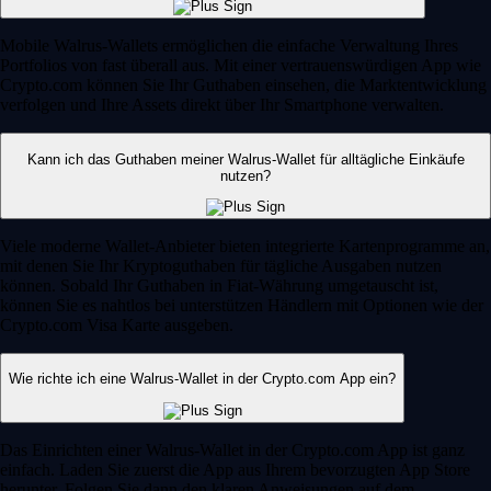
Mobile Walrus-Wallets ermöglichen die einfache Verwaltung Ihres
Portfolios von fast überall aus. Mit einer vertrauenswürdigen App wie
Crypto.com können Sie Ihr Guthaben einsehen, die Marktentwicklung
verfolgen und Ihre Assets direkt über Ihr Smartphone verwalten.
Kann ich das Guthaben meiner Walrus-Wallet für alltägliche Einkäufe
nutzen?
Viele moderne Wallet-Anbieter bieten integrierte Kartenprogramme an,
mit denen Sie Ihr Kryptoguthaben für tägliche Ausgaben nutzen
können. Sobald Ihr Guthaben in Fiat-Währung umgetauscht ist,
können Sie es nahtlos bei unterstützen Händlern mit Optionen wie der
Crypto.com Visa Karte ausgeben.
Wie richte ich eine Walrus-Wallet in der Crypto.com App ein?
Das Einrichten einer Walrus-Wallet in der Crypto.com App ist ganz
einfach. Laden Sie zuerst die App aus Ihrem bevorzugten App Store
herunter. Folgen Sie dann den klaren Anweisungen auf dem