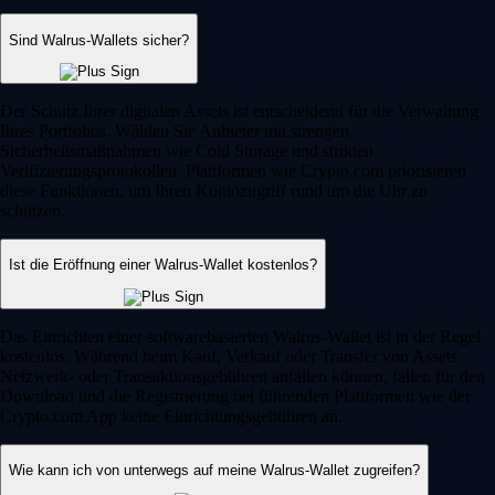
Sind Walrus-Wallets sicher?
Der Schutz Ihrer digitalen Assets ist entscheidend für die Verwaltung
Ihres Portfolios. Wählen Sie Anbieter mit strengen
Sicherheitsmaßnahmen wie Cold Storage und strikten
Verifizierungsprotokollen. Plattformen wie Crypto.com priorisieren
diese Funktionen, um Ihren Kontozugriff rund um die Uhr zu
schützen.
Ist die Eröffnung einer Walrus-Wallet kostenlos?
Das Einrichten einer softwarebasierten Walrus-Wallet ist in der Regel
kostenlos. Während beim Kauf, Verkauf oder Transfer von Assets
Netzwerk- oder Transaktionsgebühren anfallen können, fallen für den
Download und die Registrierung bei führenden Plattformen wie der
Crypto.com App keine Einrichtungsgebühren an.
Wie kann ich von unterwegs auf meine Walrus-Wallet zugreifen?