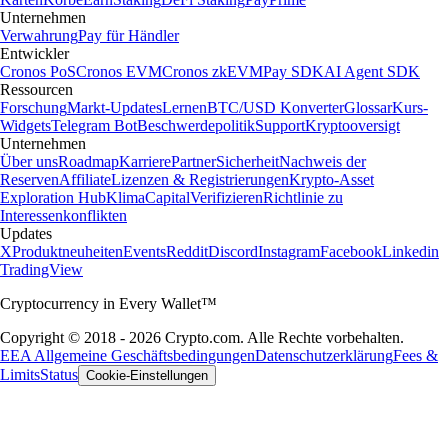
Unternehmen
Verwahrung
Pay für Händler
Entwickler
Cronos PoS
Cronos EVM
Cronos zkEVM
Pay SDK
AI Agent SDK
Ressourcen
Forschung
Markt-Updates
Lernen
BTC/USD Konverter
Glossar
Kurs-
Widgets
Telegram Bot
Beschwerdepolitik
Support
Kryptooversigt
Unternehmen
Über uns
Roadmap
Karriere
Partner
Sicherheit
Nachweis der
Reserven
Affiliate
Lizenzen & Registrierungen
Krypto-Asset
Exploration Hub
Klima
Capital
Verifizieren
Richtlinie zu
Interessenkonflikten
Updates
X
Produktneuheiten
Events
Reddit
Discord
Instagram
Facebook
Linkedin
TradingView
Cryptocurrency in Every Wallet™
Copyright © 2018 - 2026 Crypto.com. Alle Rechte vorbehalten.
EEA Allgemeine Geschäftsbedingungen
Datenschutzerklärung
Fees &
Limits
Status
Cookie-Einstellungen