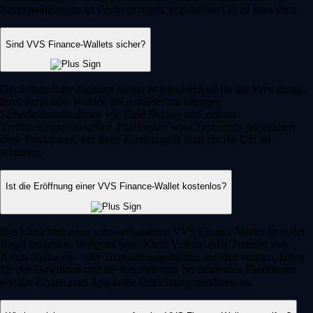
Kryptowährungen an einem einzigen, praktischen Ort zu verwalten.
Sind VVS Finance-Wallets sicher?
Der Schutz Ihrer digitalen Assets ist entscheidend für die Verwaltung
Ihres Portfolios. Wählen Sie Anbieter mit strengen
Sicherheitsmaßnahmen wie Cold Storage und strikten
Verifizierungsprotokollen. Plattformen wie Crypto.com priorisieren
diese Funktionen, um Ihren Kontozugriff rund um die Uhr zu
schützen.
Ist die Eröffnung einer VVS Finance-Wallet kostenlos?
Das Einrichten einer softwarebasierten VVS Finance-Wallet ist in der
Regel kostenlos. Während beim Kauf, Verkauf oder Transfer von
Assets Netzwerk- oder Transaktionsgebühren anfallen können, fallen
für den Download und die Registrierung bei führenden Plattformen
wie der Crypto.com App keine Einrichtungsgebühren an.