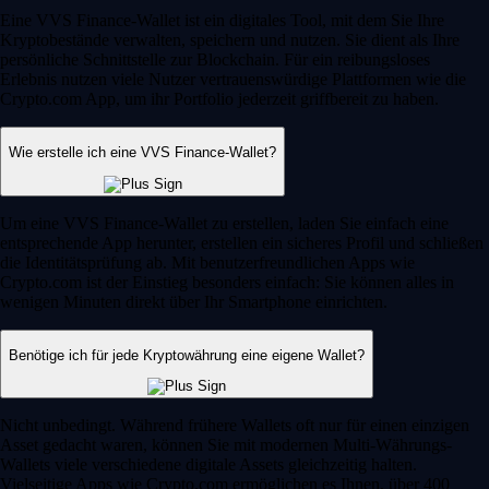
Eine VVS Finance-Wallet ist ein digitales Tool, mit dem Sie Ihre
Kryptobestände verwalten, speichern und nutzen. Sie dient als Ihre
persönliche Schnittstelle zur Blockchain. Für ein reibungsloses
Erlebnis nutzen viele Nutzer vertrauenswürdige Plattformen wie die
Crypto.com App, um ihr Portfolio jederzeit griffbereit zu haben.
Wie erstelle ich eine VVS Finance-Wallet?
Um eine VVS Finance-Wallet zu erstellen, laden Sie einfach eine
entsprechende App herunter, erstellen ein sicheres Profil und schließen
die Identitätsprüfung ab. Mit benutzerfreundlichen Apps wie
Crypto.com ist der Einstieg besonders einfach: Sie können alles in
wenigen Minuten direkt über Ihr Smartphone einrichten.
Benötige ich für jede Kryptowährung eine eigene Wallet?
Nicht unbedingt. Während frühere Wallets oft nur für einen einzigen
Asset gedacht waren, können Sie mit modernen Multi-Währungs-
Wallets viele verschiedene digitale Assets gleichzeitig halten.
Vielseitige Apps wie Crypto.com ermöglichen es Ihnen, über 400