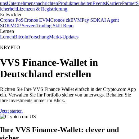
uns
Unternehmensnachrichten
Produktneuheiten
Events
Karriere
Partner
S
icherheit
Lizenzen & Registrierung
Entwickler
Cronos PoS
Cronos EVM
Cronos zkEVM
Pay SDK
AI Agent
SDK
MCP Servers
Trading Skill Repo
Lernen
Lernen
Bitcoin
Forschung
Markt-Updates
KRYPTO
VVS Finance-Wallet in
Deutschland erstellen
Richten Sie Ihre VVS Finance-Wallet einfach in der Crypto.com App
ein. Verwalten Sie Ihr Portfolio sicher von unterwegs. Behalten Sie
Ihre Investments immer im Blick.
Jetzt starten
Ihre VVS Finance-Wallet: clever und
sicher