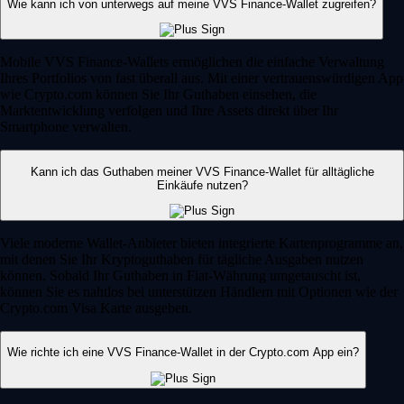
Wie kann ich von unterwegs auf meine VVS Finance-Wallet zugreifen?
Mobile VVS Finance-Wallets ermöglichen die einfache Verwaltung
Ihres Portfolios von fast überall aus. Mit einer vertrauenswürdigen App
wie Crypto.com können Sie Ihr Guthaben einsehen, die
Marktentwicklung verfolgen und Ihre Assets direkt über Ihr
Smartphone verwalten.
Kann ich das Guthaben meiner VVS Finance-Wallet für alltägliche
Einkäufe nutzen?
Viele moderne Wallet-Anbieter bieten integrierte Kartenprogramme an,
mit denen Sie Ihr Kryptoguthaben für tägliche Ausgaben nutzen
können. Sobald Ihr Guthaben in Fiat-Währung umgetauscht ist,
können Sie es nahtlos bei unterstützen Händlern mit Optionen wie der
Crypto.com Visa Karte ausgeben.
Wie richte ich eine VVS Finance-Wallet in der Crypto.com App ein?