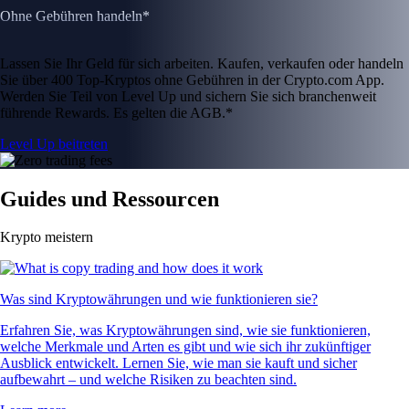
Ohne Gebühren handeln*
Lassen Sie Ihr Geld für sich arbeiten. Kaufen, verkaufen oder handeln
Sie über 400 Top-Kryptos ohne Gebühren in der Crypto.com App.
Werden Sie Teil von Level Up und sichern Sie sich branchenweit
führende Rewards. Es gelten die AGB.*
Level Up beitreten
Guides und Ressourcen
Krypto meistern
Was sind Kryptowährungen und wie funktionieren sie?
Erfahren Sie, was Kryptowährungen sind, wie sie funktionieren,
welche Merkmale und Arten es gibt und wie sich ihr zukünftiger
Ausblick entwickelt. Lernen Sie, wie man sie kauft und sicher
aufbewahrt – und welche Risiken zu beachten sind.