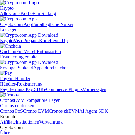
Krypto
Alle Coins
Körbe
Earn
Staking
Crypto.com App
Für alltägliche Nutzer
Loslegen
Krypto
Visa Prepaid-Karte
Level Up
Onchain
Für Web3-Enthusiasten
Erweiterung erhalten
Swappen
Staken
dApps durchsuchen
Pay
Für Händler
Händler-Registrierung
Pay-Terminal
Pay SDK
eCommerce-Plugins
Vorhersagen
Cronos
EVM-kompatible Layer 1
Cronos entdecken
Cronos PoS
Cronos EVM
Cronos zkEVM
AI Agent SDK
Erkunden
Affiliate
Institutionen
Verwahrung
Crypto.com
Über