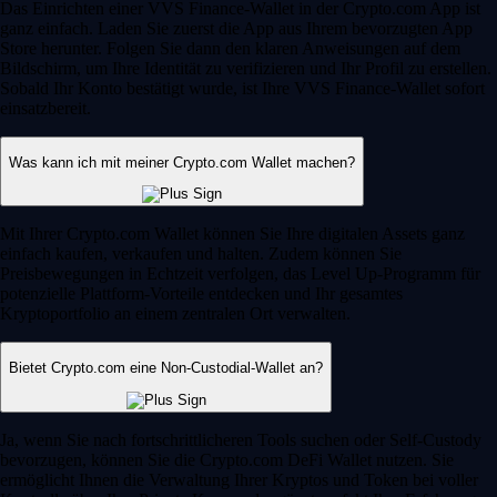
Das Einrichten einer VVS Finance-Wallet in der Crypto.com App ist
ganz einfach. Laden Sie zuerst die App aus Ihrem bevorzugten App
Store herunter. Folgen Sie dann den klaren Anweisungen auf dem
Bildschirm, um Ihre Identität zu verifizieren und Ihr Profil zu erstellen.
Sobald Ihr Konto bestätigt wurde, ist Ihre VVS Finance-Wallet sofort
einsatzbereit.
Was kann ich mit meiner Crypto.com Wallet machen?
Mit Ihrer Crypto.com Wallet können Sie Ihre digitalen Assets ganz
einfach kaufen, verkaufen und halten. Zudem können Sie
Preisbewegungen in Echtzeit verfolgen, das Level Up-Programm für
potenzielle Plattform-Vorteile entdecken und Ihr gesamtes
Kryptoportfolio an einem zentralen Ort verwalten.
Bietet Crypto.com eine Non-Custodial-Wallet an?
Ja, wenn Sie nach fortschrittlicheren Tools suchen oder Self-Custody
bevorzugen, können Sie die Crypto.com DeFi Wallet nutzen. Sie
ermöglicht Ihnen die Verwaltung Ihrer Kryptos und Token bei voller