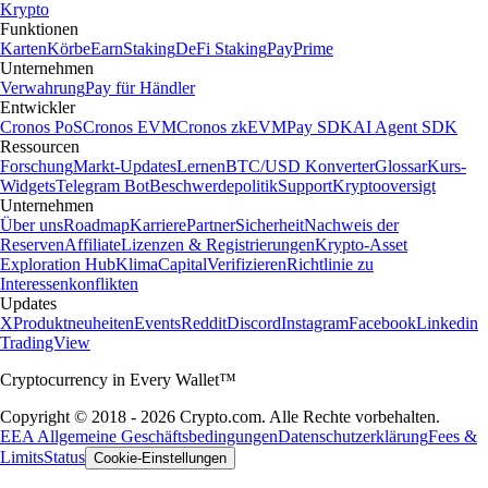
Krypto
Funktionen
Karten
Körbe
Earn
Staking
DeFi Staking
Pay
Prime
Unternehmen
Verwahrung
Pay für Händler
Entwickler
Cronos PoS
Cronos EVM
Cronos zkEVM
Pay SDK
AI Agent SDK
Ressourcen
Forschung
Markt-Updates
Lernen
BTC/USD Konverter
Glossar
Kurs-
Widgets
Telegram Bot
Beschwerdepolitik
Support
Kryptooversigt
Unternehmen
Über uns
Roadmap
Karriere
Partner
Sicherheit
Nachweis der
Reserven
Affiliate
Lizenzen & Registrierungen
Krypto-Asset
Exploration Hub
Klima
Capital
Verifizieren
Richtlinie zu
Interessenkonflikten
Updates
X
Produktneuheiten
Events
Reddit
Discord
Instagram
Facebook
Linkedin
TradingView
Cryptocurrency in Every Wallet™
Copyright © 2018 - 2026 Crypto.com. Alle Rechte vorbehalten.
EEA Allgemeine Geschäftsbedingungen
Datenschutzerklärung
Fees &
Limits
Status
Cookie-Einstellungen