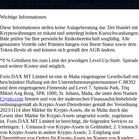
Kontrolle über Ihre Private Keys und ergänzt perfekt Ihre Erfahrung
mit der Haupt-App von Crypto.com.
Wichtige Informationen
Diese Informationen stellen keine Anlageberatung dar. Der Handel mit
Kryptowährungen ist riskant und unterliegt hohen Kursschwankungen.
Bitte prüfen Sie Ihre persönliche Risikobereitschaft sorgfältig. Alle
genannten Vorteile oder Prämien hängen von Ihrem Status sowie dem
Token-Besitz ab und können sich gemäß den AGB ändern.
*0 % Gebühren bis zum Limit der jeweiligen Level-Up-Stufe. Spreads
und weitere Kosten sind möglich.
Foris DAX MT Limited ist eine in Malta eingetragene Gesellschaft mit
beschränkter Haftung mit der Unternehmensregisternummer C 88392
und dem eingetragenen Firmensitz auf Level 7, Spinola Park, Triq
Mikiel Ang Borg, SPK 1000, St. Julians, Malta, die unter dem Namen
Crypto.com
firmiert und von der maltesischen Finanzaufsichtsbehörde
ordnungsgemäß als Krypto-Asset-Dienstleister gemäß der Verordnung
2023/1114 über Märkte für Krypto-Assets, die in Malta durch das
Gesetz über Märkte für Krypto-Assets umgesetzt wurde, zugelassen
ist. Foris DAX MT Limited ist berechtigt, die folgenden Services zu
erbringen: 1. Umtausch von Krypto-Assets in Geldmittel; 2. Umtausch
von Krypto-Assets in andere Krypto-Assets; 3. Empfang und
Übermittlung von Orders für Krypto-Assets im Namen von Kunden;