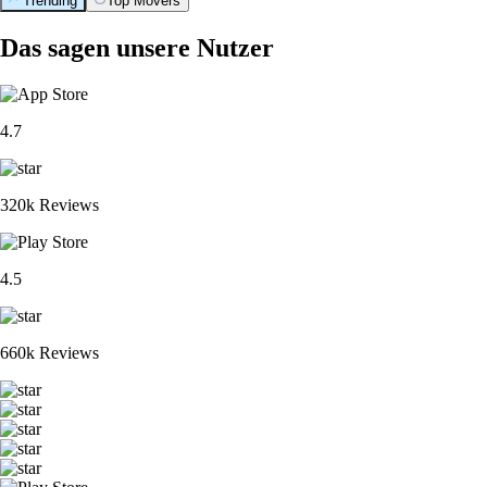
Trending
Top Movers
Das sagen unsere Nutzer
4.7
320k Reviews
4.5
660k Reviews