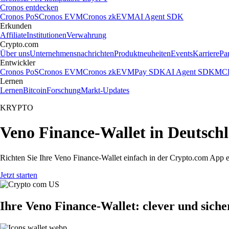
Cronos entdecken
Cronos PoS
Cronos EVM
Cronos zkEVM
AI Agent SDK
Erkunden
Affiliate
Institutionen
Verwahrung
Crypto.com
Über uns
Unternehmensnachrichten
Produktneuheiten
Events
Karriere
Pa
Entwickler
Cronos PoS
Cronos EVM
Cronos zkEVM
Pay SDK
AI Agent SDK
MCP
Lernen
Lernen
Bitcoin
Forschung
Markt-Updates
KRYPTO
Veno Finance-Wallet in Deutschl
Richten Sie Ihre Veno Finance-Wallet einfach in der Crypto.com App ei
Jetzt starten
Ihre Veno Finance-Wallet: clever und siche