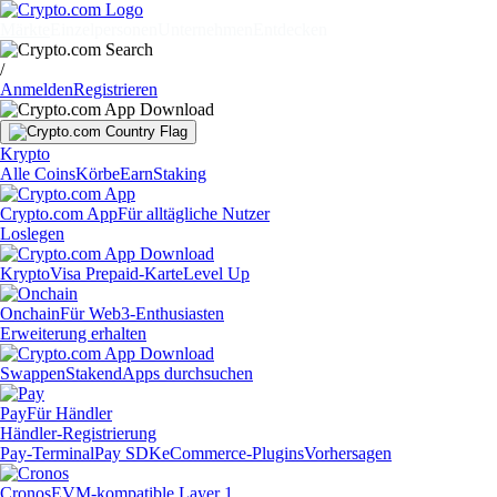
Märkte
Einzelpersonen
Unternehmen
Entdecken
/
Anmelden
Registrieren
Krypto
Alle Coins
Körbe
Earn
Staking
Crypto.com App
Für alltägliche Nutzer
Loslegen
Krypto
Visa Prepaid-Karte
Level Up
Onchain
Für Web3-Enthusiasten
Erweiterung erhalten
Swappen
Staken
dApps durchsuchen
Pay
Für Händler
Händler-Registrierung
Pay-Terminal
Pay SDK
eCommerce-Plugins
Vorhersagen
Cronos
EVM-kompatible Layer 1