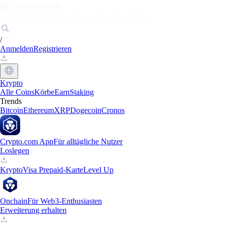
Märkte
Einzelpersonen
Unternehmen
Entdecken
/
Anmelden
Registrieren
Krypto
Alle Coins
Körbe
Earn
Staking
Trends
Bitcoin
Ethereum
XRP
Dogecoin
Cronos
Crypto.com App
Für alltägliche Nutzer
Loslegen
Krypto
Visa Prepaid-Karte
Level Up
Onchain
Für Web3-Enthusiasten
Erweiterung erhalten