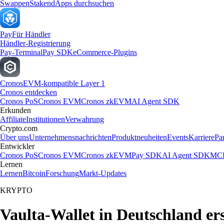
Swappen
Staken
dApps durchsuchen
Pay
Für Händler
Händler-Registrierung
Pay-Terminal
Pay SDK
eCommerce-Plugins
Cronos
EVM-kompatible Layer 1
Cronos entdecken
Cronos PoS
Cronos EVM
Cronos zkEVM
AI Agent SDK
Erkunden
Affiliate
Institutionen
Verwahrung
Crypto.com
Über uns
Unternehmensnachrichten
Produktneuheiten
Events
Karriere
Pa
Entwickler
Cronos PoS
Cronos EVM
Cronos zkEVM
Pay SDK
AI Agent SDK
MCP
Lernen
Lernen
Bitcoin
Forschung
Markt-Updates
KRYPTO
Vaulta-Wallet in Deutschland ers