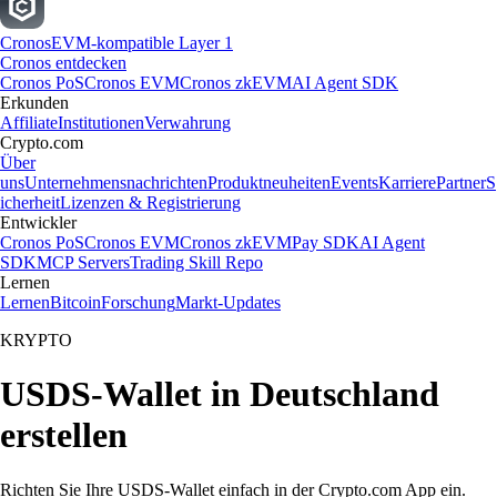
Cronos
EVM-kompatible Layer 1
Cronos entdecken
Cronos PoS
Cronos EVM
Cronos zkEVM
AI Agent SDK
Erkunden
Affiliate
Institutionen
Verwahrung
Crypto.com
Über
uns
Unternehmensnachrichten
Produktneuheiten
Events
Karriere
Partner
S
icherheit
Lizenzen & Registrierung
Entwickler
Cronos PoS
Cronos EVM
Cronos zkEVM
Pay SDK
AI Agent
SDK
MCP Servers
Trading Skill Repo
Lernen
Lernen
Bitcoin
Forschung
Markt-Updates
KRYPTO
USDS-Wallet in Deutschland
erstellen
Richten Sie Ihre USDS-Wallet einfach in der Crypto.com App ein.