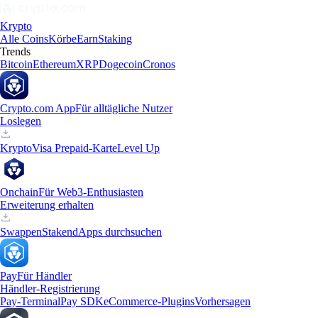
Krypto
Alle Coins
Körbe
Earn
Staking
Trends
Bitcoin
Ethereum
XRP
Dogecoin
Cronos
Crypto.com App
Für alltägliche Nutzer
Loslegen
Krypto
Visa Prepaid-Karte
Level Up
Onchain
Für Web3-Enthusiasten
Erweiterung erhalten
Swappen
Staken
dApps durchsuchen
Pay
Für Händler
Händler-Registrierung
Pay-Terminal
Pay SDK
eCommerce-Plugins
Vorhersagen