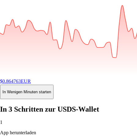
$
0.864763
EUR
-0.01
%
24H
Buy
In Wenigen Minuten starten
In 3 Schritten zur USDS-Wallet
1
App herunterladen