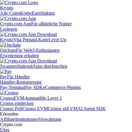
Krypto
Alle Coins
Körbe
Earn
Staking
Crypto.com App
Für alltägliche Nutzer
Loslegen
Krypto
Visa Prepaid-Karte
Level Up
Onchain
Für Web3-Enthusiasten
Erweiterung erhalten
Swappen
Staken
dApps durchsuchen
Pay
Für Händler
Händler-Registrierung
Pay-Terminal
Pay SDK
eCommerce-Plugins
Cronos
EVM-kompatible Layer 1
Cronos entdecken
Cronos PoS
Cronos EVM
Cronos zkEVM
AI Agent SDK
Erkunden
Affiliate
Institutionen
Verwahrung
Crypto.com
Über