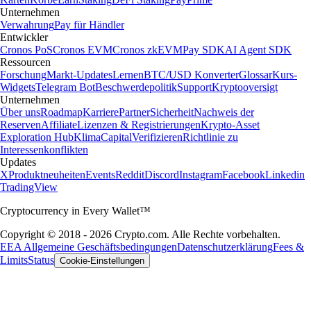
Unternehmen
Verwahrung
Pay für Händler
Entwickler
Cronos PoS
Cronos EVM
Cronos zkEVM
Pay SDK
AI Agent SDK
Ressourcen
Forschung
Markt-Updates
Lernen
BTC/USD Konverter
Glossar
Kurs-
Widgets
Telegram Bot
Beschwerdepolitik
Support
Kryptooversigt
Unternehmen
Über uns
Roadmap
Karriere
Partner
Sicherheit
Nachweis der
Reserven
Affiliate
Lizenzen & Registrierungen
Krypto-Asset
Exploration Hub
Klima
Capital
Verifizieren
Richtlinie zu
Interessenkonflikten
Updates
X
Produktneuheiten
Events
Reddit
Discord
Instagram
Facebook
Linkedin
TradingView
Cryptocurrency in Every Wallet™
Copyright © 2018 - 2026 Crypto.com. Alle Rechte vorbehalten.
EEA Allgemeine Geschäftsbedingungen
Datenschutzerklärung
Fees &
Limits
Status
Cookie-Einstellungen