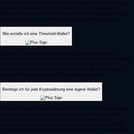
Kryptobestände verwalten, speichern und nutzen. Sie dient als Ihre
persönliche Schnittstelle zur Blockchain. Für ein reibungsloses
Erlebnis nutzen viele Nutzer vertrauenswürdige Plattformen wie die
Crypto.com App, um ihr Portfolio jederzeit griffbereit zu haben.
Wie erstelle ich eine Threshold-Wallet?
Um eine Threshold-Wallet zu erstellen, laden Sie einfach eine
entsprechende App herunter, erstellen ein sicheres Profil und schließen
die Identitätsprüfung ab. Mit benutzerfreundlichen Apps wie
Crypto.com ist der Einstieg besonders einfach: Sie können alles in
wenigen Minuten direkt über Ihr Smartphone einrichten.
Benötige ich für jede Kryptowährung eine eigene Wallet?
Nicht unbedingt. Während frühere Wallets oft nur für einen einzigen
Asset gedacht waren, können Sie mit modernen Multi-Währungs-
Wallets viele verschiedene digitale Assets gleichzeitig halten.
Vielseitige Apps wie Crypto.com ermöglichen es Ihnen, über 400
Kryptowährungen an einem einzigen, praktischen Ort zu verwalten.