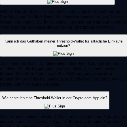
Mobile Threshold-Wallets ermöglichen die einfache Verwaltung Ihres
Portfolios von fast überall aus. Mit einer vertrauenswürdigen App wie
Crypto.com können Sie Ihr Guthaben einsehen, die Marktentwicklung
verfolgen und Ihre Assets direkt über Ihr Smartphone verwalten.
Kann ich das Guthaben meiner Threshold-Wallet für alltägliche Einkäufe
nutzen?
Viele moderne Wallet-Anbieter bieten integrierte Kartenprogramme an,
mit denen Sie Ihr Kryptoguthaben für tägliche Ausgaben nutzen
können. Sobald Ihr Guthaben in Fiat-Währung umgetauscht ist,
können Sie es nahtlos bei unterstützen Händlern mit Optionen wie der
Crypto.com Visa Karte ausgeben.
Wie richte ich eine Threshold-Wallet in der Crypto.com App ein?
Das Einrichten einer Threshold-Wallet in der Crypto.com App ist ganz
einfach. Laden Sie zuerst die App aus Ihrem bevorzugten App Store
herunter. Folgen Sie dann den klaren Anweisungen auf dem