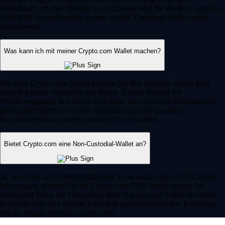
Bildschirm, um Ihre Identität zu verifizieren und Ihr Profil zu erstellen.
Sobald Ihr Konto bestätigt wurde, ist Ihre Threshold-Wallet sofort
einsatzbereit.
Was kann ich mit meiner Crypto.com Wallet machen?
Mit Ihrer Crypto.com Wallet können Sie Ihre digitalen Assets ganz
einfach kaufen, verkaufen und halten. Zudem können Sie
Preisbewegungen in Echtzeit verfolgen, das Level Up-Programm für
potenzielle Plattform-Vorteile entdecken und Ihr gesamtes
Kryptoportfolio an einem zentralen Ort verwalten.
Bietet Crypto.com eine Non-Custodial-Wallet an?
Ja, wenn Sie nach fortschrittlicheren Tools suchen oder Self-Custody
bevorzugen, können Sie die Crypto.com DeFi Wallet nutzen. Sie
ermöglicht Ihnen die Verwaltung Ihrer Kryptos und Token bei voller
Kontrolle über Ihre Private Keys und ergänzt perfekt Ihre Erfahrung
mit der Haupt-App von Crypto.com.