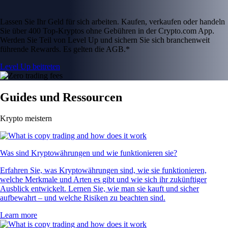
Lassen Sie Ihr Geld für sich arbeiten. Kaufen, verkaufen oder handeln
Sie über 400 Top-Kryptos ohne Gebühren in der Crypto.com App.
Werden Sie Teil von Level Up und sichern Sie sich branchenweit
führende Rewards. Es gelten die AGB.*
Level Up beitreten
Guides und Ressourcen
Krypto meistern
Was sind Kryptowährungen und wie funktionieren sie?
Erfahren Sie, was Kryptowährungen sind, wie sie funktionieren,
welche Merkmale und Arten es gibt und wie sich ihr zukünftiger
Ausblick entwickelt. Lernen Sie, wie man sie kauft und sicher
aufbewahrt – und welche Risiken zu beachten sind.
Learn more