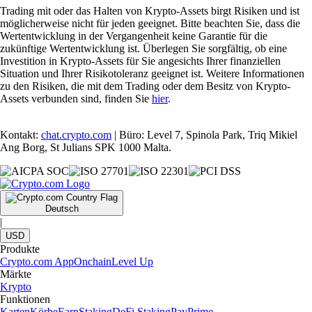
Trading mit oder das Halten von Krypto-Assets birgt Risiken und ist
möglicherweise nicht für jeden geeignet. Bitte beachten Sie, dass die
Wertentwicklung in der Vergangenheit keine Garantie für die
zukünftige Wertentwicklung ist. Überlegen Sie sorgfältig, ob eine
Investition in Krypto-Assets für Sie angesichts Ihrer finanziellen
Situation und Ihrer Risikotoleranz geeignet ist. Weitere Informationen
zu den Risiken, die mit dem Trading oder dem Besitz von Krypto-
Assets verbunden sind, finden Sie
hier
.
Kontakt:
chat.crypto.com
| Büro: Level 7, Spinola Park, Triq Mikiel
Ang Borg, St Julians SPK 1000 Malta.
Deutsch
|
USD
Produkte
Crypto.com App
Onchain
Level Up
Märkte
Krypto
Funktionen
Karten
Körbe
Earn
Staking
DeFi Staking
Pay
Prime