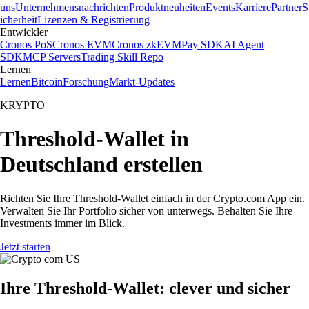
uns
Unternehmensnachrichten
Produktneuheiten
Events
Karriere
Partner
S
icherheit
Lizenzen & Registrierung
Entwickler
Cronos PoS
Cronos EVM
Cronos zkEVM
Pay SDK
AI Agent
SDK
MCP Servers
Trading Skill Repo
Lernen
Lernen
Bitcoin
Forschung
Markt-Updates
KRYPTO
Threshold-Wallet in
Deutschland erstellen
Richten Sie Ihre Threshold-Wallet einfach in der Crypto.com App ein.
Verwalten Sie Ihr Portfolio sicher von unterwegs. Behalten Sie Ihre
Investments immer im Blick.
Jetzt starten
Ihre Threshold-Wallet: clever und sicher