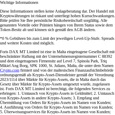
Wichtige Informationen
Diese Informationen stellen keine Anlageberatung dar. Der Handel mit
Kryptowährungen ist riskant und unterliegt hohen Kursschwankungen.
Bitte prüfen Sie Ihre persönliche Risikobereitschaft sorgfältig. Alle
genannten Vorteile oder Prämien hängen von Ihrem Status sowie dem
Token-Besitz ab und können sich gemäß den AGB ändern.
*0 % Gebühren bis zum Limit der jeweiligen Level-Up-Stufe. Spreads
und weitere Kosten sind möglich.
Foris DAX MT Limited ist eine in Malta eingetragene Gesellschaft mit
beschränkter Haftung mit der Unternehmensregisternummer C 88392
und dem eingetragenen Firmensitz auf Level 7, Spinola Park, Triq
Mikiel Ang Borg, SPK 1000, St. Julians, Malta, die unter dem Namen
Crypto.com
firmiert und von der maltesischen Finanzaufsichtsbehörde
ordnungsgemäß als Krypto-Asset-Dienstleister gemäß der Verordnung
2023/1114 über Märkte für Krypto-Assets, die in Malta durch das
Gesetz über Märkte für Krypto-Assets umgesetzt wurde, zugelassen
ist. Foris DAX MT Limited ist berechtigt, die folgenden Services zu
erbringen: 1. Umtausch von Krypto-Assets in Geldmittel; 2. Umtausch
von Krypto-Assets in andere Krypto-Assets; 3. Empfang und
Übermittlung von Orders für Krypto-Assets im Namen von Kunden;
4. Ausführung von Orders für Krypto-Assets im Namen von Kunden;
5. Überweisungsservices für Krypto-Assets im Namen von Kunden;