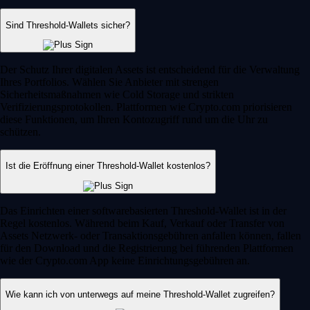
Sind Threshold-Wallets sicher?
Der Schutz Ihrer digitalen Assets ist entscheidend für die Verwaltung
Ihres Portfolios. Wählen Sie Anbieter mit strengen
Sicherheitsmaßnahmen wie Cold Storage und strikten
Verifizierungsprotokollen. Plattformen wie Crypto.com priorisieren
diese Funktionen, um Ihren Kontozugriff rund um die Uhr zu
schützen.
Ist die Eröffnung einer Threshold-Wallet kostenlos?
Das Einrichten einer softwarebasierten Threshold-Wallet ist in der
Regel kostenlos. Während beim Kauf, Verkauf oder Transfer von
Assets Netzwerk- oder Transaktionsgebühren anfallen können, fallen
für den Download und die Registrierung bei führenden Plattformen
wie der Crypto.com App keine Einrichtungsgebühren an.
Wie kann ich von unterwegs auf meine Threshold-Wallet zugreifen?