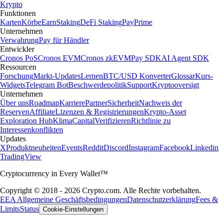
Krypto
Funktionen
Karten
Körbe
Earn
Staking
DeFi Staking
Pay
Prime
Unternehmen
Verwahrung
Pay für Händler
Entwickler
Cronos PoS
Cronos EVM
Cronos zkEVM
Pay SDK
AI Agent SDK
Ressourcen
Forschung
Markt-Updates
Lernen
BTC/USD Konverter
Glossar
Kurs-
Widgets
Telegram Bot
Beschwerdepolitik
Support
Kryptooversigt
Unternehmen
Über uns
Roadmap
Karriere
Partner
Sicherheit
Nachweis der
Reserven
Affiliate
Lizenzen & Registrierungen
Krypto-Asset
Exploration Hub
Klima
Capital
Verifizieren
Richtlinie zu
Interessenkonflikten
Updates
X
Produktneuheiten
Events
Reddit
Discord
Instagram
Facebook
Linkedin
TradingView
Cryptocurrency in Every Wallet™
Copyright © 2018 - 2026 Crypto.com. Alle Rechte vorbehalten.
EEA Allgemeine Geschäftsbedingungen
Datenschutzerklärung
Fees &
Limits
Status
Cookie-Einstellungen