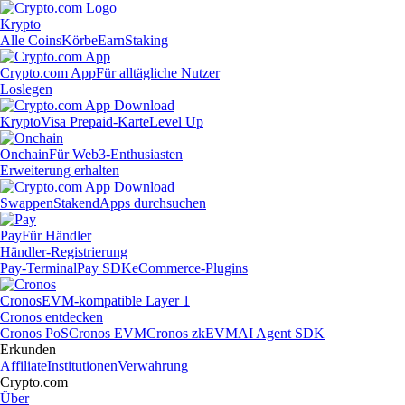
Krypto
Alle Coins
Körbe
Earn
Staking
Crypto.com App
Für alltägliche Nutzer
Loslegen
Krypto
Visa Prepaid-Karte
Level Up
Onchain
Für Web3-Enthusiasten
Erweiterung erhalten
Swappen
Staken
dApps durchsuchen
Pay
Für Händler
Händler-Registrierung
Pay-Terminal
Pay SDK
eCommerce-Plugins
Cronos
EVM-kompatible Layer 1
Cronos entdecken
Cronos PoS
Cronos EVM
Cronos zkEVM
AI Agent SDK
Erkunden
Affiliate
Institutionen
Verwahrung
Crypto.com
Über