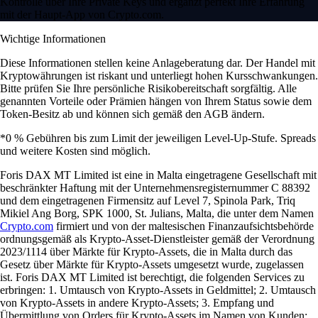
Kontrolle über Ihre Private Keys und ergänzt perfekt Ihre Erfahrung
mit der Haupt-App von Crypto.com.
Wichtige Informationen
Diese Informationen stellen keine Anlageberatung dar. Der Handel mit
Kryptowährungen ist riskant und unterliegt hohen Kursschwankungen.
Bitte prüfen Sie Ihre persönliche Risikobereitschaft sorgfältig. Alle
genannten Vorteile oder Prämien hängen von Ihrem Status sowie dem
Token-Besitz ab und können sich gemäß den AGB ändern.
*0 % Gebühren bis zum Limit der jeweiligen Level-Up-Stufe. Spreads
und weitere Kosten sind möglich.
Foris DAX MT Limited ist eine in Malta eingetragene Gesellschaft mit
beschränkter Haftung mit der Unternehmensregisternummer C 88392
und dem eingetragenen Firmensitz auf Level 7, Spinola Park, Triq
Mikiel Ang Borg, SPK 1000, St. Julians, Malta, die unter dem Namen
Crypto.com
firmiert und von der maltesischen Finanzaufsichtsbehörde
ordnungsgemäß als Krypto-Asset-Dienstleister gemäß der Verordnung
2023/1114 über Märkte für Krypto-Assets, die in Malta durch das
Gesetz über Märkte für Krypto-Assets umgesetzt wurde, zugelassen
ist. Foris DAX MT Limited ist berechtigt, die folgenden Services zu
erbringen: 1. Umtausch von Krypto-Assets in Geldmittel; 2. Umtausch
von Krypto-Assets in andere Krypto-Assets; 3. Empfang und
Übermittlung von Orders für Krypto-Assets im Namen von Kunden;