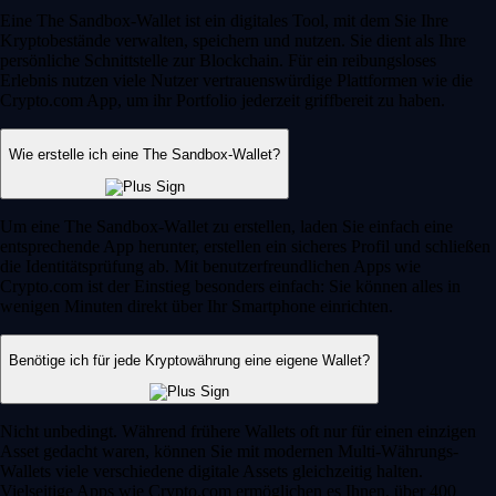
Eine The Sandbox-Wallet ist ein digitales Tool, mit dem Sie Ihre
Kryptobestände verwalten, speichern und nutzen. Sie dient als Ihre
persönliche Schnittstelle zur Blockchain. Für ein reibungsloses
Erlebnis nutzen viele Nutzer vertrauenswürdige Plattformen wie die
Crypto.com App, um ihr Portfolio jederzeit griffbereit zu haben.
Wie erstelle ich eine The Sandbox-Wallet?
Um eine The Sandbox-Wallet zu erstellen, laden Sie einfach eine
entsprechende App herunter, erstellen ein sicheres Profil und schließen
die Identitätsprüfung ab. Mit benutzerfreundlichen Apps wie
Crypto.com ist der Einstieg besonders einfach: Sie können alles in
wenigen Minuten direkt über Ihr Smartphone einrichten.
Benötige ich für jede Kryptowährung eine eigene Wallet?
Nicht unbedingt. Während frühere Wallets oft nur für einen einzigen
Asset gedacht waren, können Sie mit modernen Multi-Währungs-
Wallets viele verschiedene digitale Assets gleichzeitig halten.
Vielseitige Apps wie Crypto.com ermöglichen es Ihnen, über 400