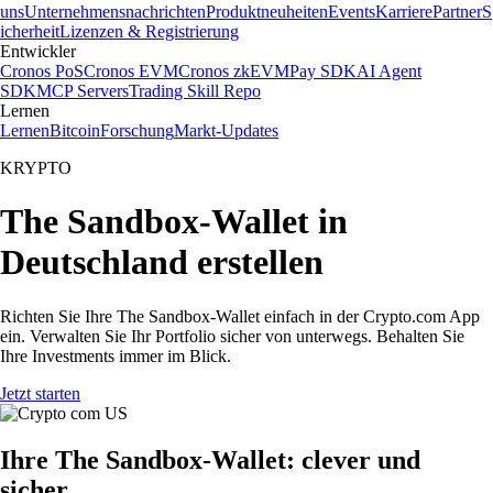
uns
Unternehmensnachrichten
Produktneuheiten
Events
Karriere
Partner
S
icherheit
Lizenzen & Registrierung
Entwickler
Cronos PoS
Cronos EVM
Cronos zkEVM
Pay SDK
AI Agent
SDK
MCP Servers
Trading Skill Repo
Lernen
Lernen
Bitcoin
Forschung
Markt-Updates
KRYPTO
The Sandbox-Wallet in
Deutschland erstellen
Richten Sie Ihre The Sandbox-Wallet einfach in der Crypto.com App
ein. Verwalten Sie Ihr Portfolio sicher von unterwegs. Behalten Sie
Ihre Investments immer im Blick.
Jetzt starten
Ihre The Sandbox-Wallet: clever und
sicher