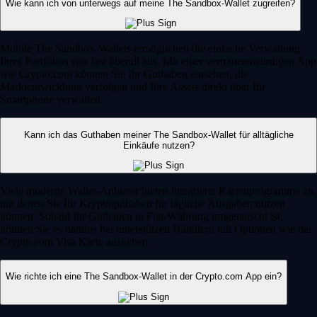
Wie kann ich von unterwegs auf meine The Sandbox-Wallet zugreifen?
Mobile The Sandbox-Wallets ermöglichen die einfache Verwaltung
Ihres Portfolios von fast überall aus. Mit einer vertrauenswürdigen App
wie Crypto.com können Sie Ihr Guthaben einsehen, die
Marktentwicklung verfolgen und Ihre Assets direkt über Ihr
Smartphone verwalten.
Kann ich das Guthaben meiner The Sandbox-Wallet für alltägliche
Einkäufe nutzen?
Viele moderne Wallet-Anbieter bieten integrierte Kartenprogramme an,
mit denen Sie Ihr Kryptoguthaben für tägliche Ausgaben nutzen
können. Sobald Ihr Guthaben in Fiat-Währung umgetauscht ist,
können Sie es nahtlos bei unterstützen Händlern mit Optionen wie der
Crypto.com Visa Karte ausgeben.
Wie richte ich eine The Sandbox-Wallet in der Crypto.com App ein?