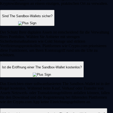
Kryptowährungen an einem einzigen, praktischen Ort zu verwalten.
Sind The Sandbox-Wallets sicher?
Der Schutz Ihrer digitalen Assets ist entscheidend für die Verwaltung
Ihres Portfolios. Wählen Sie Anbieter mit strengen
Sicherheitsmaßnahmen wie Cold Storage und strikten
Verifizierungsprotokollen. Plattformen wie Crypto.com priorisieren
diese Funktionen, um Ihren Kontozugriff rund um die Uhr zu
schützen.
Ist die Eröffnung einer The Sandbox-Wallet kostenlos?
Das Einrichten einer softwarebasierten The Sandbox-Wallet ist in der
Regel kostenlos. Während beim Kauf, Verkauf oder Transfer von
Assets Netzwerk- oder Transaktionsgebühren anfallen können, fallen
für den Download und die Registrierung bei führenden Plattformen
wie der Crypto.com App keine Einrichtungsgebühren an.