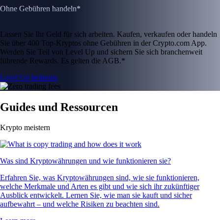
Ohne Gebühren handeln*
Lassen Sie Ihr Geld für sich arbeiten. Kaufen, verkaufen oder handeln
Sie über 400 Top-Kryptos ohne Gebühren in der Crypto.com App.
Werden Sie Teil von Level Up und sichern Sie sich branchenweit
führende Rewards. Es gelten die AGB.*
Level Up beitreten
Guides und Ressourcen
Krypto meistern
Was sind Kryptowährungen und wie funktionieren sie?
Erfahren Sie, was Kryptowährungen sind, wie sie funktionieren,
welche Merkmale und Arten es gibt und wie sich ihr zukünftiger
Ausblick entwickelt. Lernen Sie, wie man sie kauft und sicher
aufbewahrt – und welche Risiken zu beachten sind.