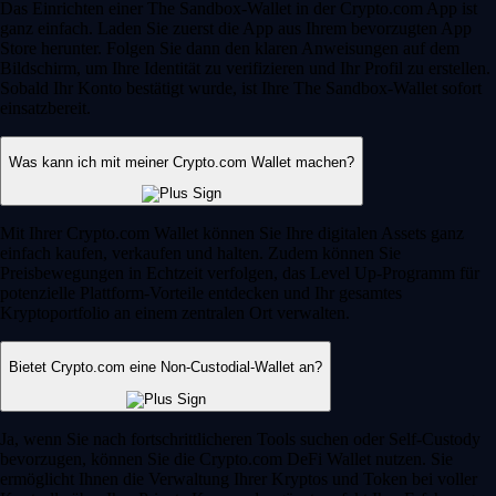
Das Einrichten einer The Sandbox-Wallet in der Crypto.com App ist
ganz einfach. Laden Sie zuerst die App aus Ihrem bevorzugten App
Store herunter. Folgen Sie dann den klaren Anweisungen auf dem
Bildschirm, um Ihre Identität zu verifizieren und Ihr Profil zu erstellen.
Sobald Ihr Konto bestätigt wurde, ist Ihre The Sandbox-Wallet sofort
einsatzbereit.
Was kann ich mit meiner Crypto.com Wallet machen?
Mit Ihrer Crypto.com Wallet können Sie Ihre digitalen Assets ganz
einfach kaufen, verkaufen und halten. Zudem können Sie
Preisbewegungen in Echtzeit verfolgen, das Level Up-Programm für
potenzielle Plattform-Vorteile entdecken und Ihr gesamtes
Kryptoportfolio an einem zentralen Ort verwalten.
Bietet Crypto.com eine Non-Custodial-Wallet an?
Ja, wenn Sie nach fortschrittlicheren Tools suchen oder Self-Custody
bevorzugen, können Sie die Crypto.com DeFi Wallet nutzen. Sie
ermöglicht Ihnen die Verwaltung Ihrer Kryptos und Token bei voller