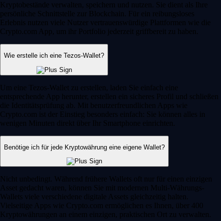
Kryptobestände verwalten, speichern und nutzen. Sie dient als Ihre
persönliche Schnittstelle zur Blockchain. Für ein reibungsloses
Erlebnis nutzen viele Nutzer vertrauenswürdige Plattformen wie die
Crypto.com App, um ihr Portfolio jederzeit griffbereit zu haben.
Wie erstelle ich eine Tezos-Wallet?
Um eine Tezos-Wallet zu erstellen, laden Sie einfach eine
entsprechende App herunter, erstellen ein sicheres Profil und schließen
die Identitätsprüfung ab. Mit benutzerfreundlichen Apps wie
Crypto.com ist der Einstieg besonders einfach: Sie können alles in
wenigen Minuten direkt über Ihr Smartphone einrichten.
Benötige ich für jede Kryptowährung eine eigene Wallet?
Nicht unbedingt. Während frühere Wallets oft nur für einen einzigen
Asset gedacht waren, können Sie mit modernen Multi-Währungs-
Wallets viele verschiedene digitale Assets gleichzeitig halten.
Vielseitige Apps wie Crypto.com ermöglichen es Ihnen, über 400
Kryptowährungen an einem einzigen, praktischen Ort zu verwalten.