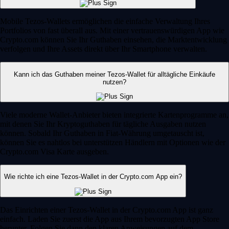
Mobile Tezos-Wallets ermöglichen die einfache Verwaltung Ihres
Portfolios von fast überall aus. Mit einer vertrauenswürdigen App wie
Crypto.com können Sie Ihr Guthaben einsehen, die Marktentwicklung
verfolgen und Ihre Assets direkt über Ihr Smartphone verwalten.
Kann ich das Guthaben meiner Tezos-Wallet für alltägliche Einkäufe
nutzen?
Viele moderne Wallet-Anbieter bieten integrierte Kartenprogramme an,
mit denen Sie Ihr Kryptoguthaben für tägliche Ausgaben nutzen
können. Sobald Ihr Guthaben in Fiat-Währung umgetauscht ist,
können Sie es nahtlos bei unterstützen Händlern mit Optionen wie der
Crypto.com Visa Karte ausgeben.
Wie richte ich eine Tezos-Wallet in der Crypto.com App ein?
Das Einrichten einer Tezos-Wallet in der Crypto.com App ist ganz
einfach. Laden Sie zuerst die App aus Ihrem bevorzugten App Store
herunter. Folgen Sie dann den klaren Anweisungen auf dem