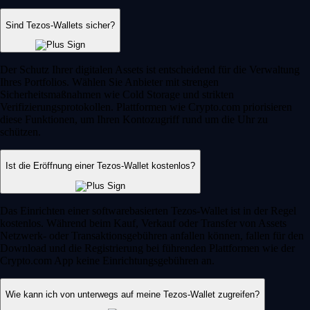
Sind Tezos-Wallets sicher?
Der Schutz Ihrer digitalen Assets ist entscheidend für die Verwaltung
Ihres Portfolios. Wählen Sie Anbieter mit strengen
Sicherheitsmaßnahmen wie Cold Storage und strikten
Verifizierungsprotokollen. Plattformen wie Crypto.com priorisieren
diese Funktionen, um Ihren Kontozugriff rund um die Uhr zu
schützen.
Ist die Eröffnung einer Tezos-Wallet kostenlos?
Das Einrichten einer softwarebasierten Tezos-Wallet ist in der Regel
kostenlos. Während beim Kauf, Verkauf oder Transfer von Assets
Netzwerk- oder Transaktionsgebühren anfallen können, fallen für den
Download und die Registrierung bei führenden Plattformen wie der
Crypto.com App keine Einrichtungsgebühren an.
Wie kann ich von unterwegs auf meine Tezos-Wallet zugreifen?