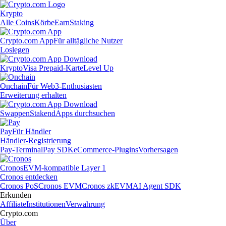
Krypto
Alle Coins
Körbe
Earn
Staking
Crypto.com App
Für alltägliche Nutzer
Loslegen
Krypto
Visa Prepaid-Karte
Level Up
Onchain
Für Web3-Enthusiasten
Erweiterung erhalten
Swappen
Staken
dApps durchsuchen
Pay
Für Händler
Händler-Registrierung
Pay-Terminal
Pay SDK
eCommerce-Plugins
Vorhersagen
Cronos
EVM-kompatible Layer 1
Cronos entdecken
Cronos PoS
Cronos EVM
Cronos zkEVM
AI Agent SDK
Erkunden
Affiliate
Institutionen
Verwahrung
Crypto.com
Über