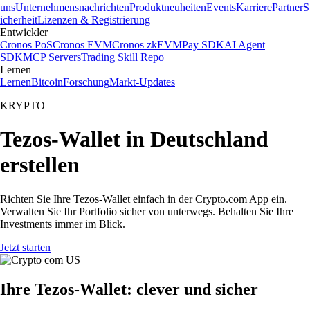
uns
Unternehmensnachrichten
Produktneuheiten
Events
Karriere
Partner
S
icherheit
Lizenzen & Registrierung
Entwickler
Cronos PoS
Cronos EVM
Cronos zkEVM
Pay SDK
AI Agent
SDK
MCP Servers
Trading Skill Repo
Lernen
Lernen
Bitcoin
Forschung
Markt-Updates
KRYPTO
Tezos-Wallet in Deutschland
erstellen
Richten Sie Ihre Tezos-Wallet einfach in der Crypto.com App ein.
Verwalten Sie Ihr Portfolio sicher von unterwegs. Behalten Sie Ihre
Investments immer im Blick.
Jetzt starten
Ihre Tezos-Wallet: clever und sicher