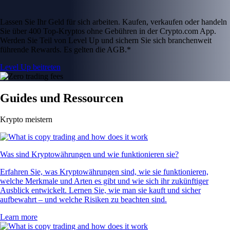
Lassen Sie Ihr Geld für sich arbeiten. Kaufen, verkaufen oder handeln
Sie über 400 Top-Kryptos ohne Gebühren in der Crypto.com App.
Werden Sie Teil von Level Up und sichern Sie sich branchenweit
führende Rewards. Es gelten die AGB.*
Level Up beitreten
Guides und Ressourcen
Krypto meistern
Was sind Kryptowährungen und wie funktionieren sie?
Erfahren Sie, was Kryptowährungen sind, wie sie funktionieren,
welche Merkmale und Arten es gibt und wie sich ihr zukünftiger
Ausblick entwickelt. Lernen Sie, wie man sie kauft und sicher
aufbewahrt – und welche Risiken zu beachten sind.
Learn more