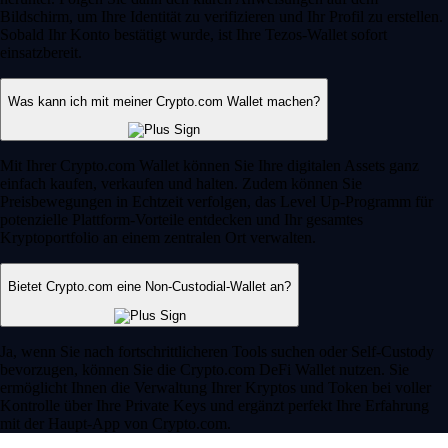
Bildschirm, um Ihre Identität zu verifizieren und Ihr Profil zu erstellen.
Sobald Ihr Konto bestätigt wurde, ist Ihre Tezos-Wallet sofort
einsatzbereit.
Was kann ich mit meiner Crypto.com Wallet machen?
Mit Ihrer Crypto.com Wallet können Sie Ihre digitalen Assets ganz
einfach kaufen, verkaufen und halten. Zudem können Sie
Preisbewegungen in Echtzeit verfolgen, das Level Up-Programm für
potenzielle Plattform-Vorteile entdecken und Ihr gesamtes
Kryptoportfolio an einem zentralen Ort verwalten.
Bietet Crypto.com eine Non-Custodial-Wallet an?
Ja, wenn Sie nach fortschrittlicheren Tools suchen oder Self-Custody
bevorzugen, können Sie die Crypto.com DeFi Wallet nutzen. Sie
ermöglicht Ihnen die Verwaltung Ihrer Kryptos und Token bei voller
Kontrolle über Ihre Private Keys und ergänzt perfekt Ihre Erfahrung
mit der Haupt-App von Crypto.com.