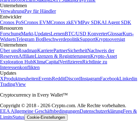
Unternehmen
Verwahrung
Pay für Händler
Entwickler
Cronos PoS
Cronos EVM
Cronos zkEVM
Pay SDK
AI Agent SDK
Ressourcen
Forschung
Markt-Updates
Lernen
BTC/USD Konverter
Glossar
Kurs-
Widgets
Telegram Bot
Beschwerdepolitik
Support
Kryptooversigt
Unternehmen
Über uns
Roadmap
Karriere
Partner
Sicherheit
Nachweis der
Reserven
Affiliate
Lizenzen & Registrierungen
Krypto-Asset
Exploration Hub
Klima
Capital
Verifizieren
Richtlinie zu
Interessenkonflikten
Updates
X
Produktneuheiten
Events
Reddit
Discord
Instagram
Facebook
Linkedin
TradingView
Cryptocurrency in Every Wallet™
Copyright © 2018 - 2026 Crypto.com. Alle Rechte vorbehalten.
EEA Allgemeine Geschäftsbedingungen
Datenschutzerklärung
Fees &
Limits
Status
Cookie-Einstellungen