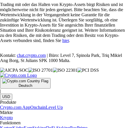
Trading mit oder das Halten von Krypto-Assets birgt Risiken und ist
möglicherweise nicht für jeden geeignet. Bitte beachten Sie, dass die
Wertentwicklung in der Vergangenheit keine Garantie für die
zukünftige Wertentwicklung ist. Überlegen Sie sorgfältig, ob eine
Investition in Krypto-Assets für Sie angesichts Ihrer finanziellen
Situation und Ihrer Risikotoleranz geeignet ist. Weitere Informationen
zu den Risiken, die mit dem Trading oder dem Besitz von Krypto-
Assets verbunden sind, finden Sie
hier
.
Kontakt:
chat.crypto.com
| Büro: Level 7, Spinola Park, Triq Mikiel
Ang Borg, St Julians SPK 1000 Malta.
Deutsch
|
USD
Produkte
Crypto.com App
Onchain
Level Up
Märkte
Krypto
Funktionen
Karten
Körbe
Earn
Staking
DeFi Staking
Pay
Prime