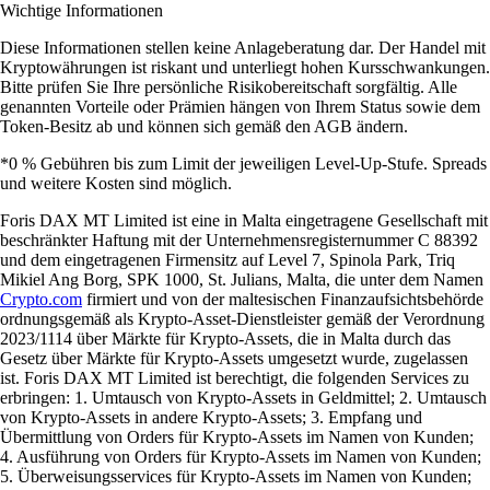
Wichtige Informationen
Diese Informationen stellen keine Anlageberatung dar. Der Handel mit
Kryptowährungen ist riskant und unterliegt hohen Kursschwankungen.
Bitte prüfen Sie Ihre persönliche Risikobereitschaft sorgfältig. Alle
genannten Vorteile oder Prämien hängen von Ihrem Status sowie dem
Token-Besitz ab und können sich gemäß den AGB ändern.
*0 % Gebühren bis zum Limit der jeweiligen Level-Up-Stufe. Spreads
und weitere Kosten sind möglich.
Foris DAX MT Limited ist eine in Malta eingetragene Gesellschaft mit
beschränkter Haftung mit der Unternehmensregisternummer C 88392
und dem eingetragenen Firmensitz auf Level 7, Spinola Park, Triq
Mikiel Ang Borg, SPK 1000, St. Julians, Malta, die unter dem Namen
Crypto.com
firmiert und von der maltesischen Finanzaufsichtsbehörde
ordnungsgemäß als Krypto-Asset-Dienstleister gemäß der Verordnung
2023/1114 über Märkte für Krypto-Assets, die in Malta durch das
Gesetz über Märkte für Krypto-Assets umgesetzt wurde, zugelassen
ist. Foris DAX MT Limited ist berechtigt, die folgenden Services zu
erbringen: 1. Umtausch von Krypto-Assets in Geldmittel; 2. Umtausch
von Krypto-Assets in andere Krypto-Assets; 3. Empfang und
Übermittlung von Orders für Krypto-Assets im Namen von Kunden;
4. Ausführung von Orders für Krypto-Assets im Namen von Kunden;
5. Überweisungsservices für Krypto-Assets im Namen von Kunden;