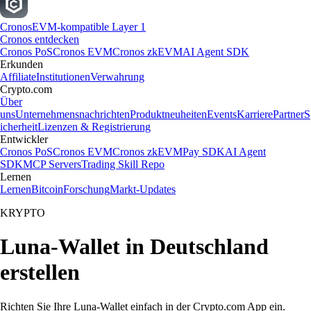
Cronos
EVM-kompatible Layer 1
Cronos entdecken
Cronos PoS
Cronos EVM
Cronos zkEVM
AI Agent SDK
Erkunden
Affiliate
Institutionen
Verwahrung
Crypto.com
Über
uns
Unternehmensnachrichten
Produktneuheiten
Events
Karriere
Partner
S
icherheit
Lizenzen & Registrierung
Entwickler
Cronos PoS
Cronos EVM
Cronos zkEVM
Pay SDK
AI Agent
SDK
MCP Servers
Trading Skill Repo
Lernen
Lernen
Bitcoin
Forschung
Markt-Updates
KRYPTO
Luna-Wallet in Deutschland
erstellen
Richten Sie Ihre Luna-Wallet einfach in der Crypto.com App ein.