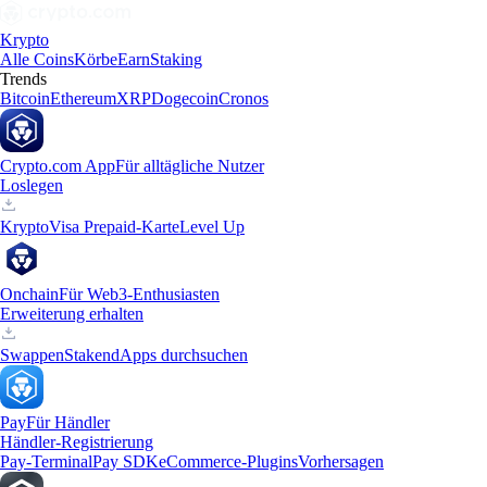
Krypto
Alle Coins
Körbe
Earn
Staking
Trends
Bitcoin
Ethereum
XRP
Dogecoin
Cronos
Crypto.com App
Für alltägliche Nutzer
Loslegen
Krypto
Visa Prepaid-Karte
Level Up
Onchain
Für Web3-Enthusiasten
Erweiterung erhalten
Swappen
Staken
dApps durchsuchen
Pay
Für Händler
Händler-Registrierung
Pay-Terminal
Pay SDK
eCommerce-Plugins
Vorhersagen