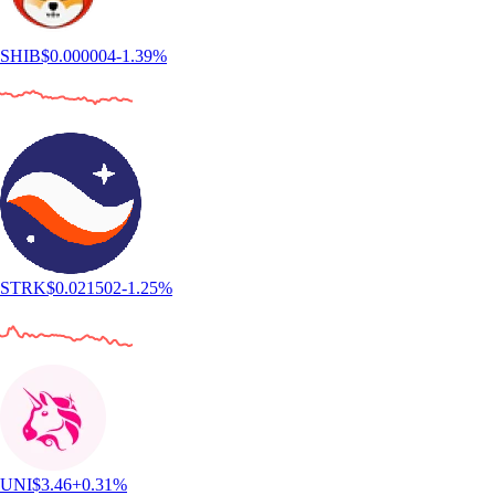
SHIB
$
0.000004
-1.39
%
STRK
$
0.021502
-1.25
%
UNI
$
3.46
+
0.31
%