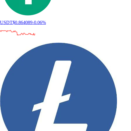
USDT
$
0.864089
-0.06
%