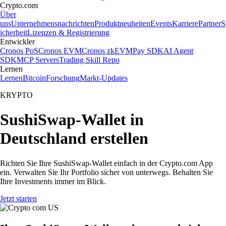
Crypto.com
Über
uns
Unternehmensnachrichten
Produktneuheiten
Events
Karriere
Partner
S
icherheit
Lizenzen & Registrierung
Entwickler
Cronos PoS
Cronos EVM
Cronos zkEVM
Pay SDK
AI Agent
SDK
MCP Servers
Trading Skill Repo
Lernen
Lernen
Bitcoin
Forschung
Markt-Updates
KRYPTO
SushiSwap-Wallet in
Deutschland erstellen
Richten Sie Ihre SushiSwap-Wallet einfach in der Crypto.com App
ein. Verwalten Sie Ihr Portfolio sicher von unterwegs. Behalten Sie
Ihre Investments immer im Blick.
Jetzt starten