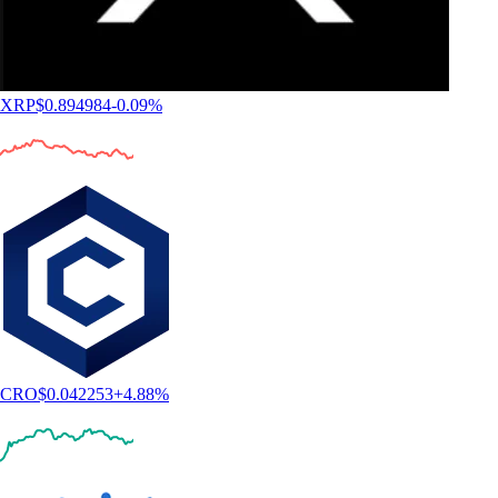
XRP
$
0.894984
-0.09
%
CRO
$
0.042253
+
4.88
%