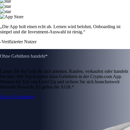
„Die App holt einen echt ab. Lernen wird belohnt, Onboarding ist
simpel und die Investment-Auswahl ist riesig.“
-
Verifizierter Nutzer
Ohne Gebühren handeln*
Lassen Sie Ihr Geld für sich arbeiten. Kaufen, verkaufen oder handeln
Sie über 400 Top-Kryptos ohne Gebühren in der Crypto.com App.
Werden Sie Teil von Level Up und sichern Sie sich branchenweit
führende Rewards. Es gelten die AGB.*
Level Up beitreten