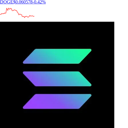
DOGE
$
0.060578
-0.42
%