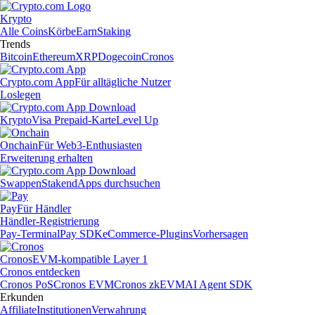
Krypto
Alle Coins
Körbe
Earn
Staking
Trends
Bitcoin
Ethereum
XRP
Dogecoin
Cronos
Crypto.com App
Für alltägliche Nutzer
Loslegen
Krypto
Visa Prepaid-Karte
Level Up
Onchain
Für Web3-Enthusiasten
Erweiterung erhalten
Swappen
Staken
dApps durchsuchen
Pay
Für Händler
Händler-Registrierung
Pay-Terminal
Pay SDK
eCommerce-Plugins
Vorhersagen
Cronos
EVM-kompatible Layer 1
Cronos entdecken
Cronos PoS
Cronos EVM
Cronos zkEVM
AI Agent SDK
Erkunden
Affiliate
Institutionen
Verwahrung