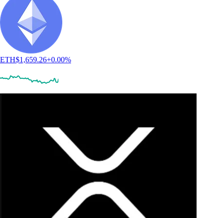
ETH
$
1,659.26
+
0.00
%