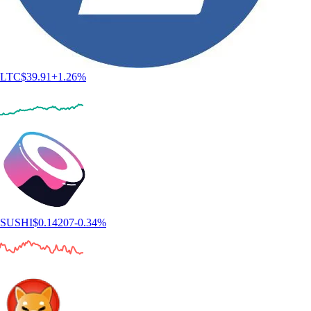
LTC
$
39.91
+
1.26
%
SUSHI
$
0.14207
-0.34
%