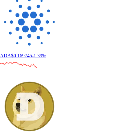
ADA
$
0.169745
-1.39
%