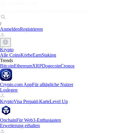
Märkte
Einzelpersonen
Unternehmen
Entdecken
/
Anmelden
Registrieren
Krypto
Alle Coins
Körbe
Earn
Staking
Trends
Bitcoin
Ethereum
XRP
Dogecoin
Cronos
Crypto.com App
Für alltägliche Nutzer
Loslegen
Krypto
Visa Prepaid-Karte
Level Up
Onchain
Für Web3-Enthusiasten
Erweiterung erhalten