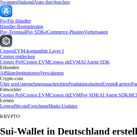
Swappen
Staken
dApps durchsuchen
Pay
Für Händler
Händler-Registrierung
Pay-Terminal
Pay SDK
eCommerce-Plugins
Vorhersagen
Cronos
EVM-kompatible Layer 1
Cronos entdecken
Cronos PoS
Cronos EVM
Cronos zkEVM
AI Agent SDK
Erkunden
Affiliate
Institutionen
Verwahrung
Crypto.com
Über uns
Unternehmensnachrichten
Produktneuheiten
Events
Karriere
Pa
Entwickler
Cronos PoS
Cronos EVM
Cronos zkEVM
Pay SDK
AI Agent SDK
MCP
Lernen
Lernen
Bitcoin
Forschung
Markt-Updates
KRYPTO
Sui-Wallet in Deutschland erstel