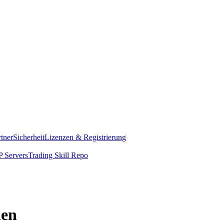
rtner
Sicherheit
Lizenzen & Registrierung
 Servers
Trading Skill Repo
len