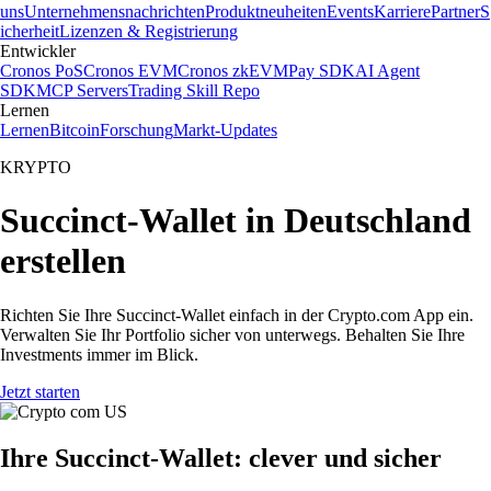
uns
Unternehmensnachrichten
Produktneuheiten
Events
Karriere
Partner
S
icherheit
Lizenzen & Registrierung
Entwickler
Cronos PoS
Cronos EVM
Cronos zkEVM
Pay SDK
AI Agent
SDK
MCP Servers
Trading Skill Repo
Lernen
Lernen
Bitcoin
Forschung
Markt-Updates
KRYPTO
Succinct-Wallet in Deutschland
erstellen
Richten Sie Ihre Succinct-Wallet einfach in der Crypto.com App ein.
Verwalten Sie Ihr Portfolio sicher von unterwegs. Behalten Sie Ihre
Investments immer im Blick.
Jetzt starten
Ihre Succinct-Wallet: clever und sicher