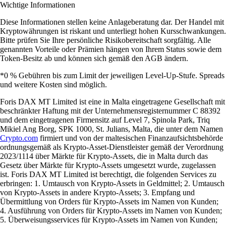
Wichtige Informationen
Diese Informationen stellen keine Anlageberatung dar. Der Handel mit
Kryptowährungen ist riskant und unterliegt hohen Kursschwankungen.
Bitte prüfen Sie Ihre persönliche Risikobereitschaft sorgfältig. Alle
genannten Vorteile oder Prämien hängen von Ihrem Status sowie dem
Token-Besitz ab und können sich gemäß den AGB ändern.
*0 % Gebühren bis zum Limit der jeweiligen Level-Up-Stufe. Spreads
und weitere Kosten sind möglich.
Foris DAX MT Limited ist eine in Malta eingetragene Gesellschaft mit
beschränkter Haftung mit der Unternehmensregisternummer C 88392
und dem eingetragenen Firmensitz auf Level 7, Spinola Park, Triq
Mikiel Ang Borg, SPK 1000, St. Julians, Malta, die unter dem Namen
Crypto.com
firmiert und von der maltesischen Finanzaufsichtsbehörde
ordnungsgemäß als Krypto-Asset-Dienstleister gemäß der Verordnung
2023/1114 über Märkte für Krypto-Assets, die in Malta durch das
Gesetz über Märkte für Krypto-Assets umgesetzt wurde, zugelassen
ist. Foris DAX MT Limited ist berechtigt, die folgenden Services zu
erbringen: 1. Umtausch von Krypto-Assets in Geldmittel; 2. Umtausch
von Krypto-Assets in andere Krypto-Assets; 3. Empfang und
Übermittlung von Orders für Krypto-Assets im Namen von Kunden;
4. Ausführung von Orders für Krypto-Assets im Namen von Kunden;
5. Überweisungsservices für Krypto-Assets im Namen von Kunden;