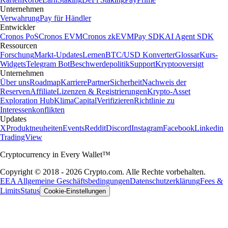
Unternehmen
Verwahrung
Pay für Händler
Entwickler
Cronos PoS
Cronos EVM
Cronos zkEVM
Pay SDK
AI Agent SDK
Ressourcen
Forschung
Markt-Updates
Lernen
BTC/USD Konverter
Glossar
Kurs-
Widgets
Telegram Bot
Beschwerdepolitik
Support
Kryptooversigt
Unternehmen
Über uns
Roadmap
Karriere
Partner
Sicherheit
Nachweis der
Reserven
Affiliate
Lizenzen & Registrierungen
Krypto-Asset
Exploration Hub
Klima
Capital
Verifizieren
Richtlinie zu
Interessenkonflikten
Updates
X
Produktneuheiten
Events
Reddit
Discord
Instagram
Facebook
Linkedin
TradingView
Cryptocurrency in Every Wallet™
Copyright © 2018 - 2026 Crypto.com. Alle Rechte vorbehalten.
EEA Allgemeine Geschäftsbedingungen
Datenschutzerklärung
Fees &
Limits
Status
Cookie-Einstellungen