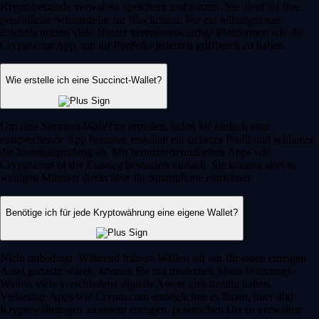
Kryptobestände verwalten, speichern und nutzen. Sie dient als Ihre
persönliche Schnittstelle zur Blockchain. Für ein reibungsloses
Erlebnis nutzen viele Nutzer vertrauenswürdige Plattformen wie die
Crypto.com App, um ihr Portfolio jederzeit griffbereit zu haben.
Wie erstelle ich eine Succinct-Wallet?
Um eine Succinct-Wallet zu erstellen, laden Sie einfach eine
entsprechende App herunter, erstellen ein sicheres Profil und schließen
die Identitätsprüfung ab. Mit benutzerfreundlichen Apps wie
Crypto.com ist der Einstieg besonders einfach: Sie können alles in
wenigen Minuten direkt über Ihr Smartphone einrichten.
Benötige ich für jede Kryptowährung eine eigene Wallet?
Nicht unbedingt. Während frühere Wallets oft nur für einen einzigen
Asset gedacht waren, können Sie mit modernen Multi-Währungs-
Wallets viele verschiedene digitale Assets gleichzeitig halten.
Vielseitige Apps wie Crypto.com ermöglichen es Ihnen, über 400
Kryptowährungen an einem einzigen, praktischen Ort zu verwalten.