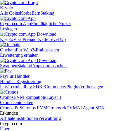
Krypto
Alle Coins
Körbe
Earn
Staking
Crypto.com App
Für alltägliche Nutzer
Loslegen
Krypto
Visa Prepaid-Karte
Level Up
Onchain
Für Web3-Enthusiasten
Erweiterung erhalten
Swappen
Staken
dApps durchsuchen
Pay
Für Händler
Händler-Registrierung
Pay-Terminal
Pay SDK
eCommerce-Plugins
Vorhersagen
Cronos
EVM-kompatible Layer 1
Cronos entdecken
Cronos PoS
Cronos EVM
Cronos zkEVM
AI Agent SDK
Erkunden
Affiliate
Institutionen
Verwahrung
Crypto.com
Über