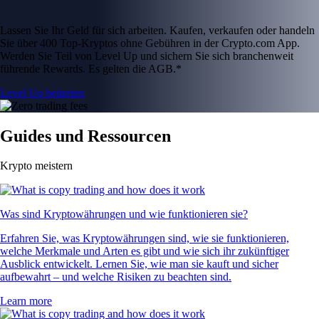
Lassen Sie Ihr Geld für sich arbeiten. Kaufen, verkaufen oder handeln
Sie über 400 Top-Kryptos ohne Gebühren in der Crypto.com App.
Werden Sie Teil von Level Up und sichern Sie sich branchenweit
führende Rewards. Es gelten die AGB.*
Level Up beitreten
Guides und Ressourcen
Krypto meistern
Was sind Kryptowährungen und wie funktionieren sie?
Erfahren Sie, was Kryptowährungen sind, wie sie funktionieren,
welche Merkmale und Arten es gibt und wie sich ihr zukünftiger
Ausblick entwickelt. Lernen Sie, wie man sie kauft und sicher
aufbewahrt – und welche Risiken zu beachten sind.
Learn more