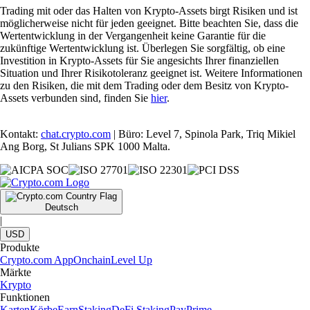
Trading mit oder das Halten von Krypto-Assets birgt Risiken und ist
möglicherweise nicht für jeden geeignet. Bitte beachten Sie, dass die
Wertentwicklung in der Vergangenheit keine Garantie für die
zukünftige Wertentwicklung ist. Überlegen Sie sorgfältig, ob eine
Investition in Krypto-Assets für Sie angesichts Ihrer finanziellen
Situation und Ihrer Risikotoleranz geeignet ist. Weitere Informationen
zu den Risiken, die mit dem Trading oder dem Besitz von Krypto-
Assets verbunden sind, finden Sie
hier
.
Kontakt:
chat.crypto.com
| Büro: Level 7, Spinola Park, Triq Mikiel
Ang Borg, St Julians SPK 1000 Malta.
Deutsch
|
USD
Produkte
Crypto.com App
Onchain
Level Up
Märkte
Krypto
Funktionen
Karten
Körbe
Earn
Staking
DeFi Staking
Pay
Prime