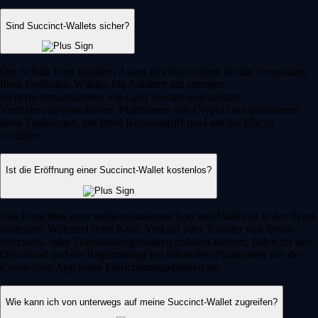
Sind Succinct-Wallets sicher?
Der Schutz Ihrer digitalen Assets ist entscheidend für die Verwaltung
Ihres Portfolios. Wählen Sie Anbieter mit strengen
Sicherheitsmaßnahmen wie Cold Storage und strikten
Verifizierungsprotokollen. Plattformen wie Crypto.com priorisieren
diese Funktionen, um Ihren Kontozugriff rund um die Uhr zu
schützen.
Ist die Eröffnung einer Succinct-Wallet kostenlos?
Das Einrichten einer softwarebasierten Succinct-Wallet ist in der Regel
kostenlos. Während beim Kauf, Verkauf oder Transfer von Assets
Netzwerk- oder Transaktionsgebühren anfallen können, fallen für den
Download und die Registrierung bei führenden Plattformen wie der
Crypto.com App keine Einrichtungsgebühren an.
Wie kann ich von unterwegs auf meine Succinct-Wallet zugreifen?