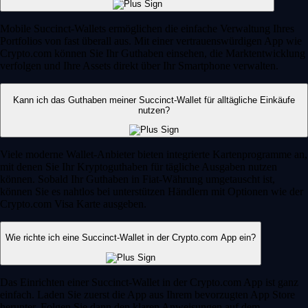
Mobile Succinct-Wallets ermöglichen die einfache Verwaltung Ihres
Portfolios von fast überall aus. Mit einer vertrauenswürdigen App wie
Crypto.com können Sie Ihr Guthaben einsehen, die Marktentwicklung
verfolgen und Ihre Assets direkt über Ihr Smartphone verwalten.
Kann ich das Guthaben meiner Succinct-Wallet für alltägliche Einkäufe
nutzen?
Viele moderne Wallet-Anbieter bieten integrierte Kartenprogramme an,
mit denen Sie Ihr Kryptoguthaben für tägliche Ausgaben nutzen
können. Sobald Ihr Guthaben in Fiat-Währung umgetauscht ist,
können Sie es nahtlos bei unterstützen Händlern mit Optionen wie der
Crypto.com Visa Karte ausgeben.
Wie richte ich eine Succinct-Wallet in der Crypto.com App ein?
Das Einrichten einer Succinct-Wallet in der Crypto.com App ist ganz
einfach. Laden Sie zuerst die App aus Ihrem bevorzugten App Store
herunter. Folgen Sie dann den klaren Anweisungen auf dem