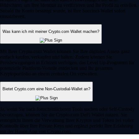
Bildschirm, um Ihre Identität zu verifizieren und Ihr Profil zu erstellen.
Sobald Ihr Konto bestätigt wurde, ist Ihre Succinct-Wallet sofort
einsatzbereit.
Was kann ich mit meiner Crypto.com Wallet machen?
Mit Ihrer Crypto.com Wallet können Sie Ihre digitalen Assets ganz
einfach kaufen, verkaufen und halten. Zudem können Sie
Preisbewegungen in Echtzeit verfolgen, das Level Up-Programm für
potenzielle Plattform-Vorteile entdecken und Ihr gesamtes
Kryptoportfolio an einem zentralen Ort verwalten.
Bietet Crypto.com eine Non-Custodial-Wallet an?
Ja, wenn Sie nach fortschrittlicheren Tools suchen oder Self-Custody
bevorzugen, können Sie die Crypto.com DeFi Wallet nutzen. Sie
ermöglicht Ihnen die Verwaltung Ihrer Kryptos und Token bei voller
Kontrolle über Ihre Private Keys und ergänzt perfekt Ihre Erfahrung
mit der Haupt-App von Crypto.com.