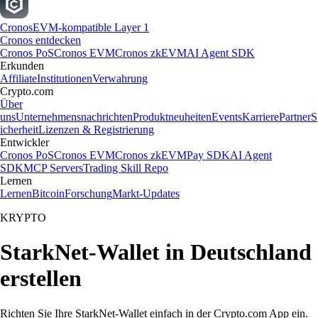
Cronos
EVM-kompatible Layer 1
Cronos entdecken
Cronos PoS
Cronos EVM
Cronos zkEVM
AI Agent SDK
Erkunden
Affiliate
Institutionen
Verwahrung
Crypto.com
Über
uns
Unternehmensnachrichten
Produktneuheiten
Events
Karriere
Partner
S
icherheit
Lizenzen & Registrierung
Entwickler
Cronos PoS
Cronos EVM
Cronos zkEVM
Pay SDK
AI Agent
SDK
MCP Servers
Trading Skill Repo
Lernen
Lernen
Bitcoin
Forschung
Markt-Updates
KRYPTO
StarkNet-Wallet in Deutschland
erstellen
Richten Sie Ihre StarkNet-Wallet einfach in der Crypto.com App ein.