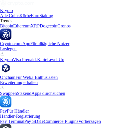
Krypto
Alle Coins
Körbe
Earn
Staking
Trends
Bitcoin
Ethereum
XRP
Dogecoin
Cronos
Crypto.com App
Für alltägliche Nutzer
Loslegen
Krypto
Visa Prepaid-Karte
Level Up
Onchain
Für Web3-Enthusiasten
Erweiterung erhalten
Swappen
Staken
dApps durchsuchen
Pay
Für Händler
Händler-Registrierung
Pay-Terminal
Pay SDK
eCommerce-Plugins
Vorhersagen