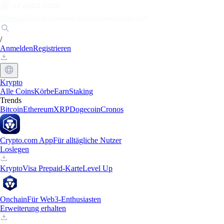
Märkte
Einzelpersonen
Unternehmen
Entdecken
/
Anmelden
Registrieren
Krypto
Alle Coins
Körbe
Earn
Staking
Trends
Bitcoin
Ethereum
XRP
Dogecoin
Cronos
Crypto.com App
Für alltägliche Nutzer
Loslegen
Krypto
Visa Prepaid-Karte
Level Up
Onchain
Für Web3-Enthusiasten
Erweiterung erhalten