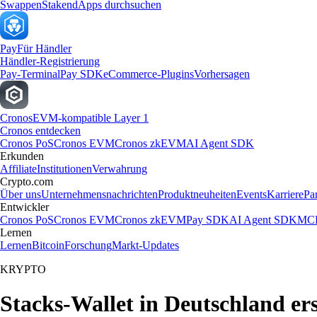
Swappen
Staken
dApps durchsuchen
Pay
Für Händler
Händler-Registrierung
Pay-Terminal
Pay SDK
eCommerce-Plugins
Vorhersagen
Cronos
EVM-kompatible Layer 1
Cronos entdecken
Cronos PoS
Cronos EVM
Cronos zkEVM
AI Agent SDK
Erkunden
Affiliate
Institutionen
Verwahrung
Crypto.com
Über uns
Unternehmensnachrichten
Produktneuheiten
Events
Karriere
Pa
Entwickler
Cronos PoS
Cronos EVM
Cronos zkEVM
Pay SDK
AI Agent SDK
MCP
Lernen
Lernen
Bitcoin
Forschung
Markt-Updates
KRYPTO
Stacks-Wallet in Deutschland ers