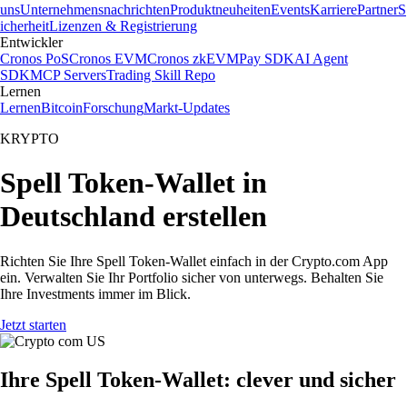
uns
Unternehmensnachrichten
Produktneuheiten
Events
Karriere
Partner
S
icherheit
Lizenzen & Registrierung
Entwickler
Cronos PoS
Cronos EVM
Cronos zkEVM
Pay SDK
AI Agent
SDK
MCP Servers
Trading Skill Repo
Lernen
Lernen
Bitcoin
Forschung
Markt-Updates
KRYPTO
Spell Token-Wallet in
Deutschland erstellen
Richten Sie Ihre Spell Token-Wallet einfach in der Crypto.com App
ein. Verwalten Sie Ihr Portfolio sicher von unterwegs. Behalten Sie
Ihre Investments immer im Blick.
Jetzt starten
Ihre Spell Token-Wallet: clever und sicher