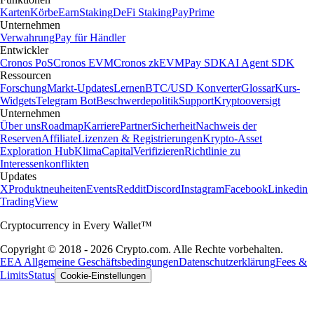
Karten
Körbe
Earn
Staking
DeFi Staking
Pay
Prime
Unternehmen
Verwahrung
Pay für Händler
Entwickler
Cronos PoS
Cronos EVM
Cronos zkEVM
Pay SDK
AI Agent SDK
Ressourcen
Forschung
Markt-Updates
Lernen
BTC/USD Konverter
Glossar
Kurs-
Widgets
Telegram Bot
Beschwerdepolitik
Support
Kryptooversigt
Unternehmen
Über uns
Roadmap
Karriere
Partner
Sicherheit
Nachweis der
Reserven
Affiliate
Lizenzen & Registrierungen
Krypto-Asset
Exploration Hub
Klima
Capital
Verifizieren
Richtlinie zu
Interessenkonflikten
Updates
X
Produktneuheiten
Events
Reddit
Discord
Instagram
Facebook
Linkedin
TradingView
Cryptocurrency in Every Wallet™
Copyright © 2018 - 2026 Crypto.com. Alle Rechte vorbehalten.
EEA Allgemeine Geschäftsbedingungen
Datenschutzerklärung
Fees &
Limits
Status
Cookie-Einstellungen