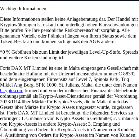
Wichtige Informationen
Diese Informationen stellen keine Anlageberatung dar. Der Handel mit
Kryptowährungen ist riskant und unterliegt hohen Kursschwankungen.
Bitte prüfen Sie Ihre persönliche Risikobereitschaft sorgfältig. Alle
genannten Vorteile oder Prämien hängen von Ihrem Status sowie dem
Token-Besitz ab und können sich gemäß den AGB ändern.
*0 % Gebühren bis zum Limit der jeweiligen Level-Up-Stufe. Spreads
und weitere Kosten sind möglich.
Foris DAX MT Limited ist eine in Malta eingetragene Gesellschaft mit
beschränkter Haftung mit der Unternehmensregisternummer C 88392
und dem eingetragenen Firmensitz auf Level 7, Spinola Park, Triq
Mikiel Ang Borg, SPK 1000, St. Julians, Malta, die unter dem Namen
Crypto.com
firmiert und von der maltesischen Finanzaufsichtsbehörde
ordnungsgemäß als Krypto-Asset-Dienstleister gemäß der Verordnung
2023/1114 über Märkte für Krypto-Assets, die in Malta durch das
Gesetz über Märkte für Krypto-Assets umgesetzt wurde, zugelassen
ist. Foris DAX MT Limited ist berechtigt, die folgenden Services zu
erbringen: 1. Umtausch von Krypto-Assets in Geldmittel; 2. Umtausch
von Krypto-Assets in andere Krypto-Assets; 3. Empfang und
Übermittlung von Orders für Krypto-Assets im Namen von Kunden;
4. Ausführung von Orders für Krypto-Assets im Namen von Kunden;