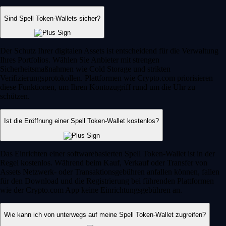
Sind Spell Token-Wallets sicher?
Der Schutz Ihrer digitalen Assets ist entscheidend für die Verwaltung
Ihres Portfolios. Wählen Sie Anbieter mit strengen
Sicherheitsmaßnahmen wie Cold Storage und strikten
Verifizierungsprotokollen. Plattformen wie Crypto.com priorisieren
diese Funktionen, um Ihren Kontozugriff rund um die Uhr zu
schützen.
Ist die Eröffnung einer Spell Token-Wallet kostenlos?
Das Einrichten einer softwarebasierten Spell Token-Wallet ist in der
Regel kostenlos. Während beim Kauf, Verkauf oder Transfer von
Assets Netzwerk- oder Transaktionsgebühren anfallen können, fallen
für den Download und die Registrierung bei führenden Plattformen
wie der Crypto.com App keine Einrichtungsgebühren an.
Wie kann ich von unterwegs auf meine Spell Token-Wallet zugreifen?