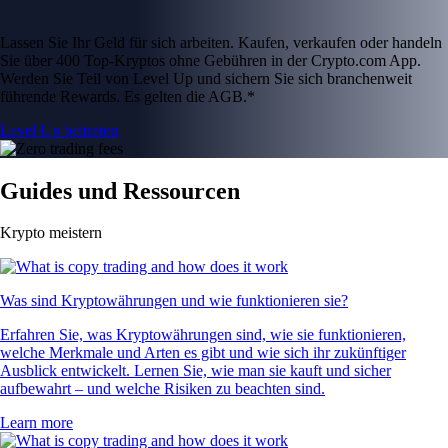
Lassen Sie Ihr Geld für sich arbeiten. Kaufen, verkaufen oder handeln
Sie über 400 Top-Kryptos ohne Gebühren in der Crypto.com App.
Werden Sie Teil von Level Up und sichern Sie sich branchenweit
führende Rewards. Es gelten die AGB.*
Level Up beitreten
Guides und Ressourcen
Krypto meistern
Was sind Kryptowährungen und wie funktionieren sie?
Erfahren Sie, was Kryptowährungen sind, wie sie funktionieren,
welche Merkmale und Arten es gibt und wie sich ihr zukünftiger
Ausblick entwickelt. Lernen Sie, wie man sie kauft und sicher
aufbewahrt – und welche Risiken zu beachten sind.
Learn more