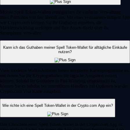
Mobile Spell Token-Wallets ermöglichen die einfache Verwaltung
Ihres Portfolios von fast überall aus. Mit einer vertrauenswürdigen App
wie Crypto.com können Sie Ihr Guthaben einsehen, die
Marktentwicklung verfolgen und Ihre Assets direkt über Ihr
Smartphone verwalten.
Kann ich das Guthaben meiner Spell Token-Wallet für alltägliche Einkäufe
nutzen?
Viele moderne Wallet-Anbieter bieten integrierte Kartenprogramme an,
mit denen Sie Ihr Kryptoguthaben für tägliche Ausgaben nutzen
können. Sobald Ihr Guthaben in Fiat-Währung umgetauscht ist,
können Sie es nahtlos bei unterstützen Händlern mit Optionen wie der
Crypto.com Visa Karte ausgeben.
Wie richte ich eine Spell Token-Wallet in der Crypto.com App ein?
Das Einrichten einer Spell Token-Wallet in der Crypto.com App ist
ganz einfach. Laden Sie zuerst die App aus Ihrem bevorzugten App