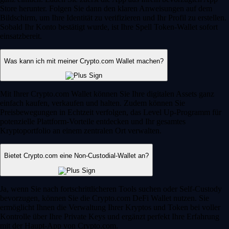
Store herunter. Folgen Sie dann den klaren Anweisungen auf dem
Bildschirm, um Ihre Identität zu verifizieren und Ihr Profil zu erstellen.
Sobald Ihr Konto bestätigt wurde, ist Ihre Spell Token-Wallet sofort
einsatzbereit.
Was kann ich mit meiner Crypto.com Wallet machen?
Mit Ihrer Crypto.com Wallet können Sie Ihre digitalen Assets ganz
einfach kaufen, verkaufen und halten. Zudem können Sie
Preisbewegungen in Echtzeit verfolgen, das Level Up-Programm für
potenzielle Plattform-Vorteile entdecken und Ihr gesamtes
Kryptoportfolio an einem zentralen Ort verwalten.
Bietet Crypto.com eine Non-Custodial-Wallet an?
Ja, wenn Sie nach fortschrittlicheren Tools suchen oder Self-Custody
bevorzugen, können Sie die Crypto.com DeFi Wallet nutzen. Sie
ermöglicht Ihnen die Verwaltung Ihrer Kryptos und Token bei voller
Kontrolle über Ihre Private Keys und ergänzt perfekt Ihre Erfahrung
mit der Haupt-App von Crypto.com.