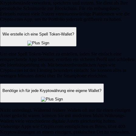
Kryptobestände verwalten, speichern und nutzen. Sie dient als Ihre
persönliche Schnittstelle zur Blockchain. Für ein reibungsloses
Erlebnis nutzen viele Nutzer vertrauenswürdige Plattformen wie die
Crypto.com App, um ihr Portfolio jederzeit griffbereit zu haben.
Wie erstelle ich eine Spell Token-Wallet?
Um eine Spell Token-Wallet zu erstellen, laden Sie einfach eine
entsprechende App herunter, erstellen ein sicheres Profil und schließen
die Identitätsprüfung ab. Mit benutzerfreundlichen Apps wie
Crypto.com ist der Einstieg besonders einfach: Sie können alles in
wenigen Minuten direkt über Ihr Smartphone einrichten.
Benötige ich für jede Kryptowährung eine eigene Wallet?
Nicht unbedingt. Während frühere Wallets oft nur für einen einzigen
Asset gedacht waren, können Sie mit modernen Multi-Währungs-
Wallets viele verschiedene digitale Assets gleichzeitig halten.
Vielseitige Apps wie Crypto.com ermöglichen es Ihnen, über 400
Kryptowährungen an einem einzigen, praktischen Ort zu verwalten.