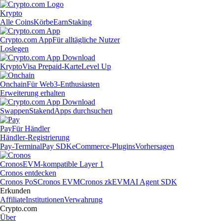
Krypto
Alle Coins
Körbe
Earn
Staking
Crypto.com App
Für alltägliche Nutzer
Loslegen
Krypto
Visa Prepaid-Karte
Level Up
Onchain
Für Web3-Enthusiasten
Erweiterung erhalten
Swappen
Staken
dApps durchsuchen
Pay
Für Händler
Händler-Registrierung
Pay-Terminal
Pay SDK
eCommerce-Plugins
Vorhersagen
Cronos
EVM-kompatible Layer 1
Cronos entdecken
Cronos PoS
Cronos EVM
Cronos zkEVM
AI Agent SDK
Erkunden
Affiliate
Institutionen
Verwahrung
Crypto.com
Über