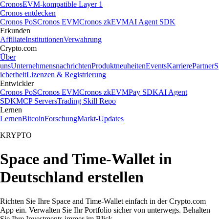
Cronos
EVM-kompatible Layer 1
Cronos entdecken
Cronos PoS
Cronos EVM
Cronos zkEVM
AI Agent SDK
Erkunden
Affiliate
Institutionen
Verwahrung
Crypto.com
Über
uns
Unternehmensnachrichten
Produktneuheiten
Events
Karriere
Partner
S
icherheit
Lizenzen & Registrierung
Entwickler
Cronos PoS
Cronos EVM
Cronos zkEVM
Pay SDK
AI Agent
SDK
MCP Servers
Trading Skill Repo
Lernen
Lernen
Bitcoin
Forschung
Markt-Updates
KRYPTO
Space and Time-Wallet in
Deutschland erstellen
Richten Sie Ihre Space and Time-Wallet einfach in der Crypto.com
App ein. Verwalten Sie Ihr Portfolio sicher von unterwegs. Behalten
Sie Ihre Investments immer im Blick.