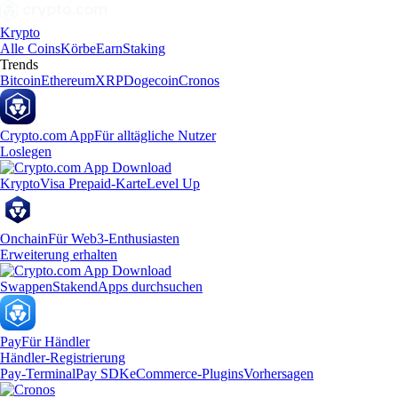
Krypto
Alle Coins
Körbe
Earn
Staking
Trends
Bitcoin
Ethereum
XRP
Dogecoin
Cronos
Crypto.com App
Für alltägliche Nutzer
Loslegen
Krypto
Visa Prepaid-Karte
Level Up
Onchain
Für Web3-Enthusiasten
Erweiterung erhalten
Swappen
Staken
dApps durchsuchen
Pay
Für Händler
Händler-Registrierung
Pay-Terminal
Pay SDK
eCommerce-Plugins
Vorhersagen