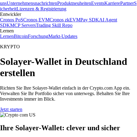
uns
Unternehmensnachrichten
Produktneuheiten
Events
Karriere
Partner
S
icherheit
Lizenzen & Registrierung
Entwickler
Cronos PoS
Cronos EVM
Cronos zkEVM
Pay SDK
AI Agent
SDK
MCP Servers
Trading Skill Repo
Lernen
Lernen
Bitcoin
Forschung
Markt-Updates
KRYPTO
Solayer-Wallet in Deutschland
erstellen
Richten Sie Ihre Solayer-Wallet einfach in der Crypto.com App ein.
Verwalten Sie Ihr Portfolio sicher von unterwegs. Behalten Sie Ihre
Investments immer im Blick.
Jetzt starten
Ihre Solayer-Wallet: clever und sicher