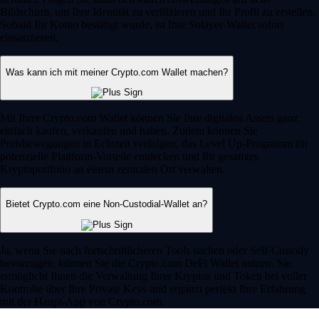
Bildschirm, um Ihre Identität zu verifizieren und Ihr Profil zu erstellen.
Sobald Ihr Konto bestätigt wurde, ist Ihre Solayer-Wallet sofort
einsatzbereit.
Was kann ich mit meiner Crypto.com Wallet machen?
Mit Ihrer Crypto.com Wallet können Sie Ihre digitalen Assets ganz
einfach kaufen, verkaufen und halten. Zudem können Sie
Preisbewegungen in Echtzeit verfolgen, das Level Up-Programm für
potenzielle Plattform-Vorteile entdecken und Ihr gesamtes
Kryptoportfolio an einem zentralen Ort verwalten.
Bietet Crypto.com eine Non-Custodial-Wallet an?
Ja, wenn Sie nach fortschrittlicheren Tools suchen oder Self-Custody
bevorzugen, können Sie die Crypto.com DeFi Wallet nutzen. Sie
ermöglicht Ihnen die Verwaltung Ihrer Kryptos und Token bei voller
Kontrolle über Ihre Private Keys und ergänzt perfekt Ihre Erfahrung
mit der Haupt-App von Crypto.com.