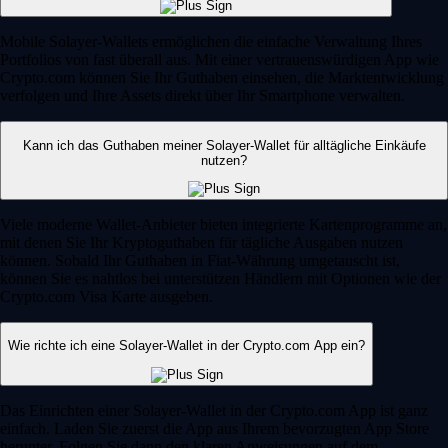
Mobile Solayer-Wallets ermöglichen die einfache Verwaltung Ihres
Portfolios von fast überall aus. Mit einer vertrauenswürdigen App wie
Crypto.com können Sie Ihr Guthaben einsehen, die Marktentwicklung
verfolgen und Ihre Assets direkt über Ihr Smartphone verwalten.
Kann ich das Guthaben meiner Solayer-Wallet für alltägliche Einkäufe
nutzen?
Viele moderne Wallet-Anbieter bieten integrierte Kartenprogramme an,
mit denen Sie Ihr Kryptoguthaben für tägliche Ausgaben nutzen
können. Sobald Ihr Guthaben in Fiat-Währung umgetauscht ist,
können Sie es nahtlos bei unterstützen Händlern mit Optionen wie der
Crypto.com Visa Karte ausgeben.
Wie richte ich eine Solayer-Wallet in der Crypto.com App ein?
Das Einrichten einer Solayer-Wallet in der Crypto.com App ist ganz
einfach. Laden Sie zuerst die App aus Ihrem bevorzugten App Store
herunter. Folgen Sie dann den klaren Anweisungen auf dem