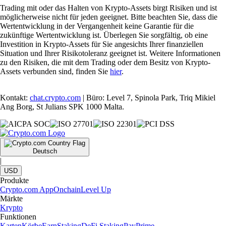
Trading mit oder das Halten von Krypto-Assets birgt Risiken und ist
möglicherweise nicht für jeden geeignet. Bitte beachten Sie, dass die
Wertentwicklung in der Vergangenheit keine Garantie für die
zukünftige Wertentwicklung ist. Überlegen Sie sorgfältig, ob eine
Investition in Krypto-Assets für Sie angesichts Ihrer finanziellen
Situation und Ihrer Risikotoleranz geeignet ist. Weitere Informationen
zu den Risiken, die mit dem Trading oder dem Besitz von Krypto-
Assets verbunden sind, finden Sie
hier
.
Kontakt:
chat.crypto.com
| Büro: Level 7, Spinola Park, Triq Mikiel
Ang Borg, St Julians SPK 1000 Malta.
Deutsch
|
USD
Produkte
Crypto.com App
Onchain
Level Up
Märkte
Krypto
Funktionen
Karten
Körbe
Earn
Staking
DeFi Staking
Pay
Prime