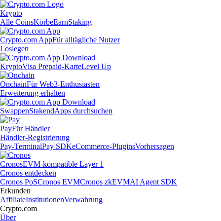
Krypto
Alle Coins
Körbe
Earn
Staking
Crypto.com App
Für alltägliche Nutzer
Loslegen
Krypto
Visa Prepaid-Karte
Level Up
Onchain
Für Web3-Enthusiasten
Erweiterung erhalten
Swappen
Staken
dApps durchsuchen
Pay
Für Händler
Händler-Registrierung
Pay-Terminal
Pay SDK
eCommerce-Plugins
Vorhersagen
Cronos
EVM-kompatible Layer 1
Cronos entdecken
Cronos PoS
Cronos EVM
Cronos zkEVM
AI Agent SDK
Erkunden
Affiliate
Institutionen
Verwahrung
Crypto.com
Über