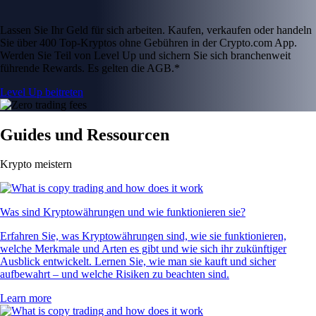
Lassen Sie Ihr Geld für sich arbeiten. Kaufen, verkaufen oder handeln
Sie über 400 Top-Kryptos ohne Gebühren in der Crypto.com App.
Werden Sie Teil von Level Up und sichern Sie sich branchenweit
führende Rewards. Es gelten die AGB.*
Level Up beitreten
Guides und Ressourcen
Krypto meistern
Was sind Kryptowährungen und wie funktionieren sie?
Erfahren Sie, was Kryptowährungen sind, wie sie funktionieren,
welche Merkmale und Arten es gibt und wie sich ihr zukünftiger
Ausblick entwickelt. Lernen Sie, wie man sie kauft und sicher
aufbewahrt – und welche Risiken zu beachten sind.
Learn more