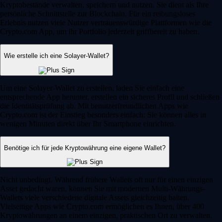
Kryptobestände verwalten, speichern und nutzen. Sie dient als Ihre
persönliche Schnittstelle zur Blockchain. Für ein reibungsloses
Erlebnis nutzen viele Nutzer vertrauenswürdige Plattformen wie die
Crypto.com App, um ihr Portfolio jederzeit griffbereit zu haben.
Wie erstelle ich eine Solayer-Wallet?
Um eine Solayer-Wallet zu erstellen, laden Sie einfach eine
entsprechende App herunter, erstellen ein sicheres Profil und schließen
die Identitätsprüfung ab. Mit benutzerfreundlichen Apps wie
Crypto.com ist der Einstieg besonders einfach: Sie können alles in
wenigen Minuten direkt über Ihr Smartphone einrichten.
Benötige ich für jede Kryptowährung eine eigene Wallet?
Nicht unbedingt. Während frühere Wallets oft nur für einen einzigen
Asset gedacht waren, können Sie mit modernen Multi-Währungs-
Wallets viele verschiedene digitale Assets gleichzeitig halten.
Vielseitige Apps wie Crypto.com ermöglichen es Ihnen, über 400
Kryptowährungen an einem einzigen, praktischen Ort zu verwalten.