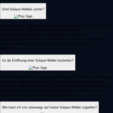
Sind Solayer-Wallets sicher?
Der Schutz Ihrer digitalen Assets ist entscheidend für die Verwaltung
Ihres Portfolios. Wählen Sie Anbieter mit strengen
Sicherheitsmaßnahmen wie Cold Storage und strikten
Verifizierungsprotokollen. Plattformen wie Crypto.com priorisieren
diese Funktionen, um Ihren Kontozugriff rund um die Uhr zu
schützen.
Ist die Eröffnung einer Solayer-Wallet kostenlos?
Das Einrichten einer softwarebasierten Solayer-Wallet ist in der Regel
kostenlos. Während beim Kauf, Verkauf oder Transfer von Assets
Netzwerk- oder Transaktionsgebühren anfallen können, fallen für den
Download und die Registrierung bei führenden Plattformen wie der
Crypto.com App keine Einrichtungsgebühren an.
Wie kann ich von unterwegs auf meine Solayer-Wallet zugreifen?