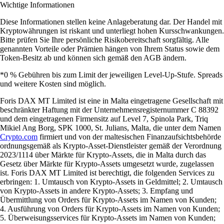
Wichtige Informationen
Diese Informationen stellen keine Anlageberatung dar. Der Handel mit
Kryptowährungen ist riskant und unterliegt hohen Kursschwankungen.
Bitte prüfen Sie Ihre persönliche Risikobereitschaft sorgfältig. Alle
genannten Vorteile oder Prämien hängen von Ihrem Status sowie dem
Token-Besitz ab und können sich gemäß den AGB ändern.
*0 % Gebühren bis zum Limit der jeweiligen Level-Up-Stufe. Spreads
und weitere Kosten sind möglich.
Foris DAX MT Limited ist eine in Malta eingetragene Gesellschaft mit
beschränkter Haftung mit der Unternehmensregisternummer C 88392
und dem eingetragenen Firmensitz auf Level 7, Spinola Park, Triq
Mikiel Ang Borg, SPK 1000, St. Julians, Malta, die unter dem Namen
Crypto.com
firmiert und von der maltesischen Finanzaufsichtsbehörde
ordnungsgemäß als Krypto-Asset-Dienstleister gemäß der Verordnung
2023/1114 über Märkte für Krypto-Assets, die in Malta durch das
Gesetz über Märkte für Krypto-Assets umgesetzt wurde, zugelassen
ist. Foris DAX MT Limited ist berechtigt, die folgenden Services zu
erbringen: 1. Umtausch von Krypto-Assets in Geldmittel; 2. Umtausch
von Krypto-Assets in andere Krypto-Assets; 3. Empfang und
Übermittlung von Orders für Krypto-Assets im Namen von Kunden;
4. Ausführung von Orders für Krypto-Assets im Namen von Kunden;
5. Überweisungsservices für Krypto-Assets im Namen von Kunden;