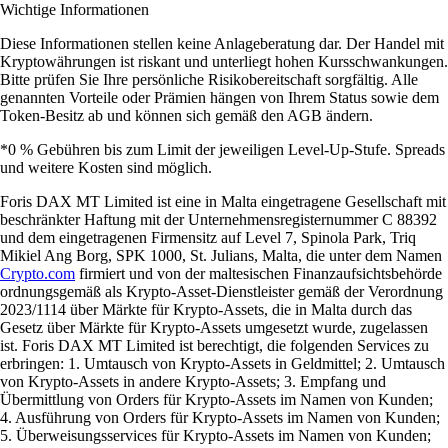
Wichtige Informationen
Diese Informationen stellen keine Anlageberatung dar. Der Handel mit
Kryptowährungen ist riskant und unterliegt hohen Kursschwankungen.
Bitte prüfen Sie Ihre persönliche Risikobereitschaft sorgfältig. Alle
genannten Vorteile oder Prämien hängen von Ihrem Status sowie dem
Token-Besitz ab und können sich gemäß den AGB ändern.
*0 % Gebühren bis zum Limit der jeweiligen Level-Up-Stufe. Spreads
und weitere Kosten sind möglich.
Foris DAX MT Limited ist eine in Malta eingetragene Gesellschaft mit
beschränkter Haftung mit der Unternehmensregisternummer C 88392
und dem eingetragenen Firmensitz auf Level 7, Spinola Park, Triq
Mikiel Ang Borg, SPK 1000, St. Julians, Malta, die unter dem Namen
Crypto.com
firmiert und von der maltesischen Finanzaufsichtsbehörde
ordnungsgemäß als Krypto-Asset-Dienstleister gemäß der Verordnung
2023/1114 über Märkte für Krypto-Assets, die in Malta durch das
Gesetz über Märkte für Krypto-Assets umgesetzt wurde, zugelassen
ist. Foris DAX MT Limited ist berechtigt, die folgenden Services zu
erbringen: 1. Umtausch von Krypto-Assets in Geldmittel; 2. Umtausch
von Krypto-Assets in andere Krypto-Assets; 3. Empfang und
Übermittlung von Orders für Krypto-Assets im Namen von Kunden;
4. Ausführung von Orders für Krypto-Assets im Namen von Kunden;
5. Überweisungsservices für Krypto-Assets im Namen von Kunden;