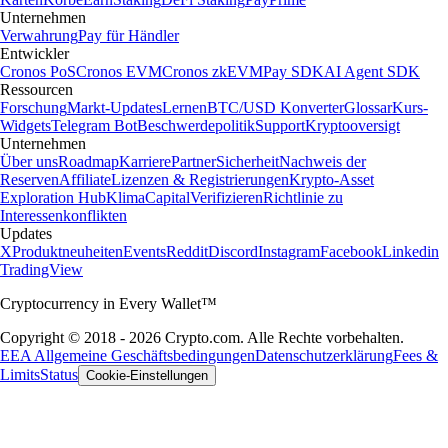
Unternehmen
Verwahrung
Pay für Händler
Entwickler
Cronos PoS
Cronos EVM
Cronos zkEVM
Pay SDK
AI Agent SDK
Ressourcen
Forschung
Markt-Updates
Lernen
BTC/USD Konverter
Glossar
Kurs-
Widgets
Telegram Bot
Beschwerdepolitik
Support
Kryptooversigt
Unternehmen
Über uns
Roadmap
Karriere
Partner
Sicherheit
Nachweis der
Reserven
Affiliate
Lizenzen & Registrierungen
Krypto-Asset
Exploration Hub
Klima
Capital
Verifizieren
Richtlinie zu
Interessenkonflikten
Updates
X
Produktneuheiten
Events
Reddit
Discord
Instagram
Facebook
Linkedin
TradingView
Cryptocurrency in Every Wallet™
Copyright © 2018 - 2026 Crypto.com. Alle Rechte vorbehalten.
EEA Allgemeine Geschäftsbedingungen
Datenschutzerklärung
Fees &
Limits
Status
Cookie-Einstellungen