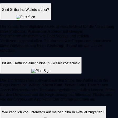
Sind Shiba Inu-Wallets sicher?
Der Schutz Ihrer digitalen Assets ist entscheidend für die Verwaltung
Ihres Portfolios. Wählen Sie Anbieter mit strengen
Sicherheitsmaßnahmen wie Cold Storage und strikten
Verifizierungsprotokollen. Plattformen wie Crypto.com priorisieren
diese Funktionen, um Ihren Kontozugriff rund um die Uhr zu
schützen.
Ist die Eröffnung einer Shiba Inu-Wallet kostenlos?
Das Einrichten einer softwarebasierten Shiba Inu-Wallet ist in der
Regel kostenlos. Während beim Kauf, Verkauf oder Transfer von
Assets Netzwerk- oder Transaktionsgebühren anfallen können, fallen
für den Download und die Registrierung bei führenden Plattformen
wie der Crypto.com App keine Einrichtungsgebühren an.
Wie kann ich von unterwegs auf meine Shiba Inu-Wallet zugreifen?