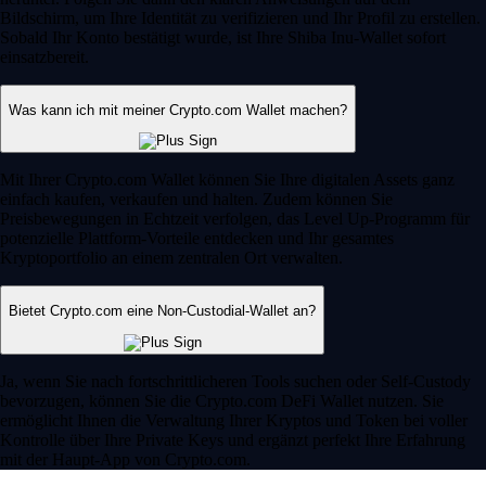
Bildschirm, um Ihre Identität zu verifizieren und Ihr Profil zu erstellen.
Sobald Ihr Konto bestätigt wurde, ist Ihre Shiba Inu-Wallet sofort
einsatzbereit.
Was kann ich mit meiner Crypto.com Wallet machen?
Mit Ihrer Crypto.com Wallet können Sie Ihre digitalen Assets ganz
einfach kaufen, verkaufen und halten. Zudem können Sie
Preisbewegungen in Echtzeit verfolgen, das Level Up-Programm für
potenzielle Plattform-Vorteile entdecken und Ihr gesamtes
Kryptoportfolio an einem zentralen Ort verwalten.
Bietet Crypto.com eine Non-Custodial-Wallet an?
Ja, wenn Sie nach fortschrittlicheren Tools suchen oder Self-Custody
bevorzugen, können Sie die Crypto.com DeFi Wallet nutzen. Sie
ermöglicht Ihnen die Verwaltung Ihrer Kryptos und Token bei voller
Kontrolle über Ihre Private Keys und ergänzt perfekt Ihre Erfahrung
mit der Haupt-App von Crypto.com.