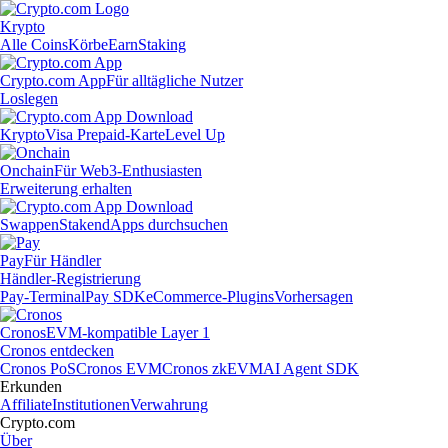
Krypto
Alle Coins
Körbe
Earn
Staking
Crypto.com App
Für alltägliche Nutzer
Loslegen
Krypto
Visa Prepaid-Karte
Level Up
Onchain
Für Web3-Enthusiasten
Erweiterung erhalten
Swappen
Staken
dApps durchsuchen
Pay
Für Händler
Händler-Registrierung
Pay-Terminal
Pay SDK
eCommerce-Plugins
Vorhersagen
Cronos
EVM-kompatible Layer 1
Cronos entdecken
Cronos PoS
Cronos EVM
Cronos zkEVM
AI Agent SDK
Erkunden
Affiliate
Institutionen
Verwahrung
Crypto.com
Über