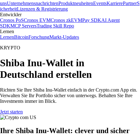
uns
Unternehmensnachrichten
Produktneuheiten
Events
Karriere
Partner
S
icherheit
Lizenzen & Registrierung
Entwickler
Cronos PoS
Cronos EVM
Cronos zkEVM
Pay SDK
AI Agent
SDK
MCP Servers
Trading Skill Repo
Lernen
Lernen
Bitcoin
Forschung
Markt-Updates
KRYPTO
Shiba Inu-Wallet in
Deutschland erstellen
Richten Sie Ihre Shiba Inu-Wallet einfach in der Crypto.com App ein.
Verwalten Sie Ihr Portfolio sicher von unterwegs. Behalten Sie Ihre
Investments immer im Blick.
Jetzt starten
Ihre Shiba Inu-Wallet: clever und sicher