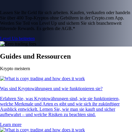
Lassen Sie Ihr Geld für sich arbeiten. Kaufen, verkaufen oder handeln
Sie über 400 Top-Kryptos ohne Gebühren in der Crypto.com App.
Werden Sie Teil von Level Up und sichern Sie sich branchenweit
führende Rewards. Es gelten die AGB.*
Level Up beitreten
Guides und Ressourcen
Krypto meistern
Was sind Kryptowährungen und wie funktionieren sie?
Erfahren Sie, was Kryptowährungen sind, wie sie funktionieren,
welche Merkmale und Arten es gibt und wie sich ihr zukünftiger
Ausblick entwickelt. Lernen Sie, wie man sie kauft und sicher
aufbewahrt – und welche Risiken zu beachten sind.
Learn more