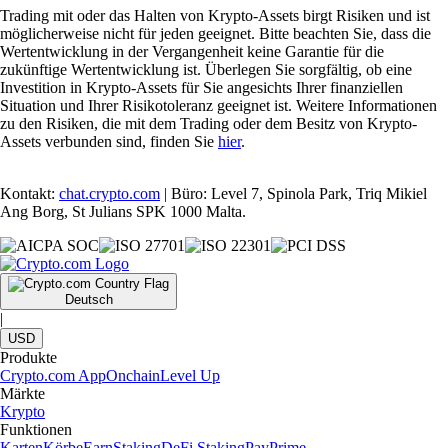
Trading mit oder das Halten von Krypto-Assets birgt Risiken und ist
möglicherweise nicht für jeden geeignet. Bitte beachten Sie, dass die
Wertentwicklung in der Vergangenheit keine Garantie für die
zukünftige Wertentwicklung ist. Überlegen Sie sorgfältig, ob eine
Investition in Krypto-Assets für Sie angesichts Ihrer finanziellen
Situation und Ihrer Risikotoleranz geeignet ist. Weitere Informationen
zu den Risiken, die mit dem Trading oder dem Besitz von Krypto-
Assets verbunden sind, finden Sie
hier
.
Kontakt:
chat.crypto.com
| Büro: Level 7, Spinola Park, Triq Mikiel
Ang Borg, St Julians SPK 1000 Malta.
Deutsch
|
USD
Produkte
Crypto.com App
Onchain
Level Up
Märkte
Krypto
Funktionen
Karten
Körbe
Earn
Staking
DeFi Staking
Pay
Prime