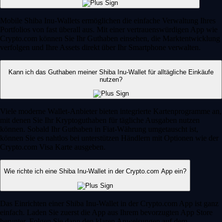
Mobile Shiba Inu-Wallets ermöglichen die einfache Verwaltung Ihres
Portfolios von fast überall aus. Mit einer vertrauenswürdigen App wie
Crypto.com können Sie Ihr Guthaben einsehen, die Marktentwicklung
verfolgen und Ihre Assets direkt über Ihr Smartphone verwalten.
Kann ich das Guthaben meiner Shiba Inu-Wallet für alltägliche Einkäufe
nutzen?
Viele moderne Wallet-Anbieter bieten integrierte Kartenprogramme an,
mit denen Sie Ihr Kryptoguthaben für tägliche Ausgaben nutzen
können. Sobald Ihr Guthaben in Fiat-Währung umgetauscht ist,
können Sie es nahtlos bei unterstützen Händlern mit Optionen wie der
Crypto.com Visa Karte ausgeben.
Wie richte ich eine Shiba Inu-Wallet in der Crypto.com App ein?
Das Einrichten einer Shiba Inu-Wallet in der Crypto.com App ist ganz
einfach. Laden Sie zuerst die App aus Ihrem bevorzugten App Store
herunter. Folgen Sie dann den klaren Anweisungen auf dem