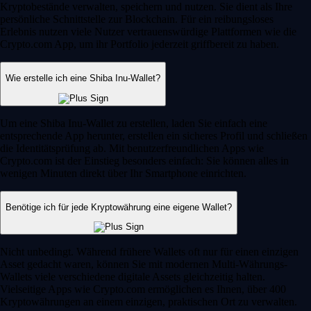
Kryptobestände verwalten, speichern und nutzen. Sie dient als Ihre
persönliche Schnittstelle zur Blockchain. Für ein reibungsloses
Erlebnis nutzen viele Nutzer vertrauenswürdige Plattformen wie die
Crypto.com App, um ihr Portfolio jederzeit griffbereit zu haben.
Wie erstelle ich eine Shiba Inu-Wallet?
Um eine Shiba Inu-Wallet zu erstellen, laden Sie einfach eine
entsprechende App herunter, erstellen ein sicheres Profil und schließen
die Identitätsprüfung ab. Mit benutzerfreundlichen Apps wie
Crypto.com ist der Einstieg besonders einfach: Sie können alles in
wenigen Minuten direkt über Ihr Smartphone einrichten.
Benötige ich für jede Kryptowährung eine eigene Wallet?
Nicht unbedingt. Während frühere Wallets oft nur für einen einzigen
Asset gedacht waren, können Sie mit modernen Multi-Währungs-
Wallets viele verschiedene digitale Assets gleichzeitig halten.
Vielseitige Apps wie Crypto.com ermöglichen es Ihnen, über 400
Kryptowährungen an einem einzigen, praktischen Ort zu verwalten.