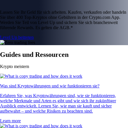
Lassen Sie Ihr Geld für sich arbeiten. Kaufen, verkaufen oder handeln
Sie über 400 Top-Kryptos ohne Gebühren in der Crypto.com App.
Werden Sie Teil von Level Up und sichern Sie sich branchenweit
führende Rewards. Es gelten die AGB.*
Level Up beitreten
Guides und Ressourcen
Krypto meistern
Was sind Kryptowährungen und wie funktionieren sie?
Erfahren Sie, was Kryptowährungen sind, wie sie funktionieren,
welche Merkmale und Arten es gibt und wie sich ihr zukünftiger
Ausblick entwickelt. Lernen Sie, wie man sie kauft und sicher
aufbewahrt – und welche Risiken zu beachten sind.
Learn more