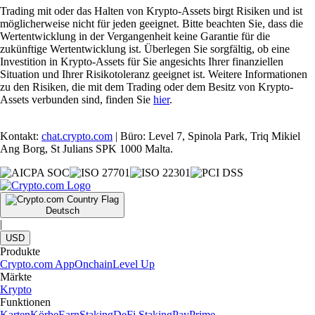
Trading mit oder das Halten von Krypto-Assets birgt Risiken und ist
möglicherweise nicht für jeden geeignet. Bitte beachten Sie, dass die
Wertentwicklung in der Vergangenheit keine Garantie für die
zukünftige Wertentwicklung ist. Überlegen Sie sorgfältig, ob eine
Investition in Krypto-Assets für Sie angesichts Ihrer finanziellen
Situation und Ihrer Risikotoleranz geeignet ist. Weitere Informationen
zu den Risiken, die mit dem Trading oder dem Besitz von Krypto-
Assets verbunden sind, finden Sie
hier
.
Kontakt:
chat.crypto.com
| Büro: Level 7, Spinola Park, Triq Mikiel
Ang Borg, St Julians SPK 1000 Malta.
Deutsch
|
USD
Produkte
Crypto.com App
Onchain
Level Up
Märkte
Krypto
Funktionen
Karten
Körbe
Earn
Staking
DeFi Staking
Pay
Prime