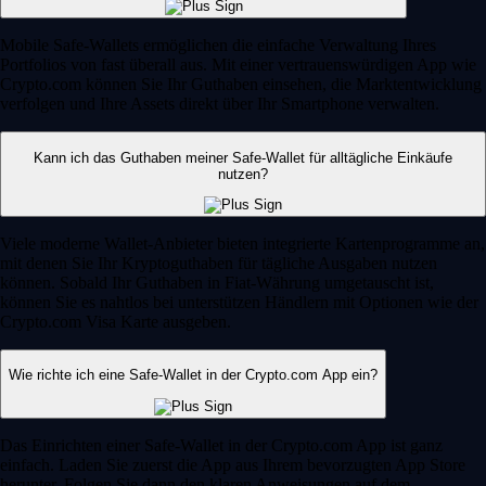
Mobile Safe-Wallets ermöglichen die einfache Verwaltung Ihres
Portfolios von fast überall aus. Mit einer vertrauenswürdigen App wie
Crypto.com können Sie Ihr Guthaben einsehen, die Marktentwicklung
verfolgen und Ihre Assets direkt über Ihr Smartphone verwalten.
Kann ich das Guthaben meiner Safe-Wallet für alltägliche Einkäufe
nutzen?
Viele moderne Wallet-Anbieter bieten integrierte Kartenprogramme an,
mit denen Sie Ihr Kryptoguthaben für tägliche Ausgaben nutzen
können. Sobald Ihr Guthaben in Fiat-Währung umgetauscht ist,
können Sie es nahtlos bei unterstützen Händlern mit Optionen wie der
Crypto.com Visa Karte ausgeben.
Wie richte ich eine Safe-Wallet in der Crypto.com App ein?
Das Einrichten einer Safe-Wallet in der Crypto.com App ist ganz
einfach. Laden Sie zuerst die App aus Ihrem bevorzugten App Store
herunter. Folgen Sie dann den klaren Anweisungen auf dem