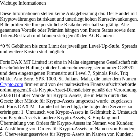
Wichtige Informationen
Diese Informationen stellen keine Anlageberatung dar. Der Handel mit
Kryptowährungen ist riskant und unterliegt hohen Kursschwankungen.
Bitte prüfen Sie Ihre persönliche Risikobereitschaft sorgfältig. Alle
genannten Vorteile oder Prämien hängen von Ihrem Status sowie dem
Token-Besitz ab und können sich gemäß den AGB ändern.
*0 % Gebühren bis zum Limit der jeweiligen Level-Up-Stufe. Spreads
und weitere Kosten sind möglich.
Foris DAX MT Limited ist eine in Malta eingetragene Gesellschaft mit
beschränkter Haftung mit der Unternehmensregisternummer C 88392
und dem eingetragenen Firmensitz auf Level 7, Spinola Park, Triq
Mikiel Ang Borg, SPK 1000, St. Julians, Malta, die unter dem Namen
Crypto.com
firmiert und von der maltesischen Finanzaufsichtsbehörde
ordnungsgemäß als Krypto-Asset-Dienstleister gemäß der Verordnung
2023/1114 über Märkte für Krypto-Assets, die in Malta durch das
Gesetz über Märkte für Krypto-Assets umgesetzt wurde, zugelassen
ist. Foris DAX MT Limited ist berechtigt, die folgenden Services zu
erbringen: 1. Umtausch von Krypto-Assets in Geldmittel; 2. Umtausch
von Krypto-Assets in andere Krypto-Assets; 3. Empfang und
Übermittlung von Orders für Krypto-Assets im Namen von Kunden;
4. Ausführung von Orders für Krypto-Assets im Namen von Kunden;
5. Überweisungsservices für Krypto-Assets im Namen von Kunden;