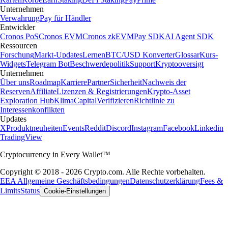
Unternehmen
Verwahrung
Pay für Händler
Entwickler
Cronos PoS
Cronos EVM
Cronos zkEVM
Pay SDK
AI Agent SDK
Ressourcen
Forschung
Markt-Updates
Lernen
BTC/USD Konverter
Glossar
Kurs-
Widgets
Telegram Bot
Beschwerdepolitik
Support
Kryptooversigt
Unternehmen
Über uns
Roadmap
Karriere
Partner
Sicherheit
Nachweis der
Reserven
Affiliate
Lizenzen & Registrierungen
Krypto-Asset
Exploration Hub
Klima
Capital
Verifizieren
Richtlinie zu
Interessenkonflikten
Updates
X
Produktneuheiten
Events
Reddit
Discord
Instagram
Facebook
Linkedin
TradingView
Cryptocurrency in Every Wallet™
Copyright © 2018 - 2026 Crypto.com. Alle Rechte vorbehalten.
EEA Allgemeine Geschäftsbedingungen
Datenschutzerklärung
Fees &
Limits
Status
Cookie-Einstellungen