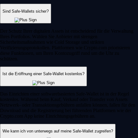
Sind Safe-Wallets sicher?
Der Schutz Ihrer digitalen Assets ist entscheidend für die Verwaltung
Ihres Portfolios. Wählen Sie Anbieter mit strengen
Sicherheitsmaßnahmen wie Cold Storage und strikten
Verifizierungsprotokollen. Plattformen wie Crypto.com priorisieren
diese Funktionen, um Ihren Kontozugriff rund um die Uhr zu
schützen.
Ist die Eröffnung einer Safe-Wallet kostenlos?
Das Einrichten einer softwarebasierten Safe-Wallet ist in der Regel
kostenlos. Während beim Kauf, Verkauf oder Transfer von Assets
Netzwerk- oder Transaktionsgebühren anfallen können, fallen für den
Download und die Registrierung bei führenden Plattformen wie der
Crypto.com App keine Einrichtungsgebühren an.
Wie kann ich von unterwegs auf meine Safe-Wallet zugreifen?