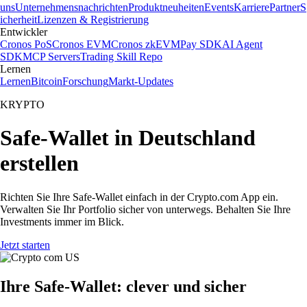
uns
Unternehmensnachrichten
Produktneuheiten
Events
Karriere
Partner
S
icherheit
Lizenzen & Registrierung
Entwickler
Cronos PoS
Cronos EVM
Cronos zkEVM
Pay SDK
AI Agent
SDK
MCP Servers
Trading Skill Repo
Lernen
Lernen
Bitcoin
Forschung
Markt-Updates
KRYPTO
Safe-Wallet in Deutschland
erstellen
Richten Sie Ihre Safe-Wallet einfach in der Crypto.com App ein.
Verwalten Sie Ihr Portfolio sicher von unterwegs. Behalten Sie Ihre
Investments immer im Blick.
Jetzt starten
Ihre Safe-Wallet: clever und sicher