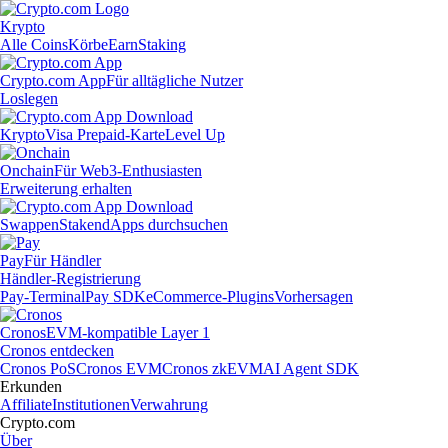
Krypto
Alle Coins
Körbe
Earn
Staking
Crypto.com App
Für alltägliche Nutzer
Loslegen
Krypto
Visa Prepaid-Karte
Level Up
Onchain
Für Web3-Enthusiasten
Erweiterung erhalten
Swappen
Staken
dApps durchsuchen
Pay
Für Händler
Händler-Registrierung
Pay-Terminal
Pay SDK
eCommerce-Plugins
Vorhersagen
Cronos
EVM-kompatible Layer 1
Cronos entdecken
Cronos PoS
Cronos EVM
Cronos zkEVM
AI Agent SDK
Erkunden
Affiliate
Institutionen
Verwahrung
Crypto.com
Über