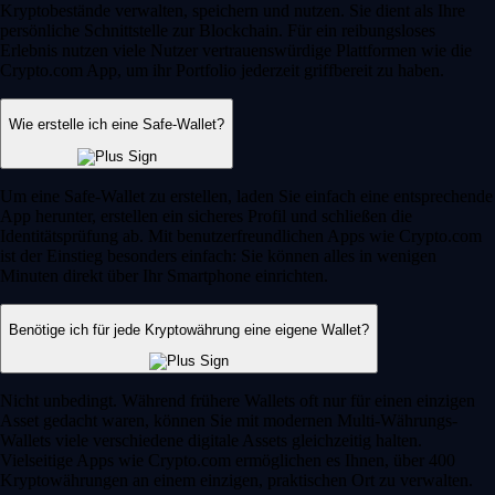
Kryptobestände verwalten, speichern und nutzen. Sie dient als Ihre
persönliche Schnittstelle zur Blockchain. Für ein reibungsloses
Erlebnis nutzen viele Nutzer vertrauenswürdige Plattformen wie die
Crypto.com App, um ihr Portfolio jederzeit griffbereit zu haben.
Wie erstelle ich eine Safe-Wallet?
Um eine Safe-Wallet zu erstellen, laden Sie einfach eine entsprechende
App herunter, erstellen ein sicheres Profil und schließen die
Identitätsprüfung ab. Mit benutzerfreundlichen Apps wie Crypto.com
ist der Einstieg besonders einfach: Sie können alles in wenigen
Minuten direkt über Ihr Smartphone einrichten.
Benötige ich für jede Kryptowährung eine eigene Wallet?
Nicht unbedingt. Während frühere Wallets oft nur für einen einzigen
Asset gedacht waren, können Sie mit modernen Multi-Währungs-
Wallets viele verschiedene digitale Assets gleichzeitig halten.
Vielseitige Apps wie Crypto.com ermöglichen es Ihnen, über 400
Kryptowährungen an einem einzigen, praktischen Ort zu verwalten.