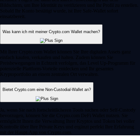
Bildschirm, um Ihre Identität zu verifizieren und Ihr Profil zu erstellen.
Sobald Ihr Konto bestätigt wurde, ist Ihre Safe-Wallet sofort
einsatzbereit.
Was kann ich mit meiner Crypto.com Wallet machen?
Mit Ihrer Crypto.com Wallet können Sie Ihre digitalen Assets ganz
einfach kaufen, verkaufen und halten. Zudem können Sie
Preisbewegungen in Echtzeit verfolgen, das Level Up-Programm für
potenzielle Plattform-Vorteile entdecken und Ihr gesamtes
Kryptoportfolio an einem zentralen Ort verwalten.
Bietet Crypto.com eine Non-Custodial-Wallet an?
Ja, wenn Sie nach fortschrittlicheren Tools suchen oder Self-Custody
bevorzugen, können Sie die Crypto.com DeFi Wallet nutzen. Sie
ermöglicht Ihnen die Verwaltung Ihrer Kryptos und Token bei voller
Kontrolle über Ihre Private Keys und ergänzt perfekt Ihre Erfahrung
mit der Haupt-App von Crypto.com.