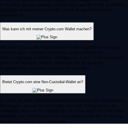
Bildschirm, um Ihre Identität zu verifizieren und Ihr Profil zu erstellen.
Sobald Ihr Konto bestätigt wurde, ist Ihre Ronin-Wallet sofort
einsatzbereit.
Was kann ich mit meiner Crypto.com Wallet machen?
Mit Ihrer Crypto.com Wallet können Sie Ihre digitalen Assets ganz
einfach kaufen, verkaufen und halten. Zudem können Sie
Preisbewegungen in Echtzeit verfolgen, das Level Up-Programm für
potenzielle Plattform-Vorteile entdecken und Ihr gesamtes
Kryptoportfolio an einem zentralen Ort verwalten.
Bietet Crypto.com eine Non-Custodial-Wallet an?
Ja, wenn Sie nach fortschrittlicheren Tools suchen oder Self-Custody
bevorzugen, können Sie die Crypto.com DeFi Wallet nutzen. Sie
ermöglicht Ihnen die Verwaltung Ihrer Kryptos und Token bei voller
Kontrolle über Ihre Private Keys und ergänzt perfekt Ihre Erfahrung
mit der Haupt-App von Crypto.com.