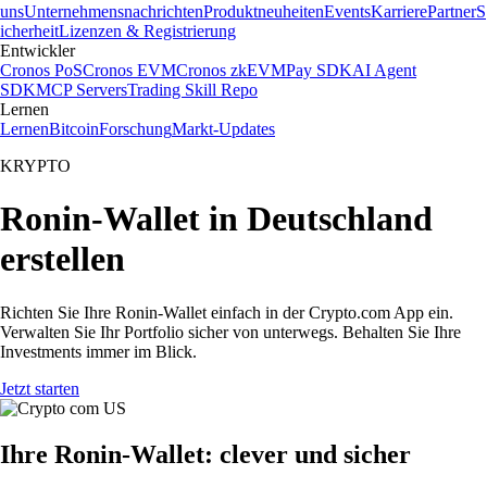
uns
Unternehmensnachrichten
Produktneuheiten
Events
Karriere
Partner
S
icherheit
Lizenzen & Registrierung
Entwickler
Cronos PoS
Cronos EVM
Cronos zkEVM
Pay SDK
AI Agent
SDK
MCP Servers
Trading Skill Repo
Lernen
Lernen
Bitcoin
Forschung
Markt-Updates
KRYPTO
Ronin-Wallet in Deutschland
erstellen
Richten Sie Ihre Ronin-Wallet einfach in der Crypto.com App ein.
Verwalten Sie Ihr Portfolio sicher von unterwegs. Behalten Sie Ihre
Investments immer im Blick.
Jetzt starten
Ihre Ronin-Wallet: clever und sicher