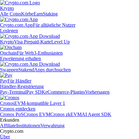
Krypto
Alle Coins
Körbe
Earn
Staking
Crypto.com App
Für alltägliche Nutzer
Loslegen
Krypto
Visa Prepaid-Karte
Level Up
Onchain
Für Web3-Enthusiasten
Erweiterung erhalten
Swappen
Staken
dApps durchsuchen
Pay
Für Händler
Händler-Registrierung
Pay-Terminal
Pay SDK
eCommerce-Plugins
Vorhersagen
Cronos
EVM-kompatible Layer 1
Cronos entdecken
Cronos PoS
Cronos EVM
Cronos zkEVM
AI Agent SDK
Erkunden
Affiliate
Institutionen
Verwahrung
Crypto.com
Über