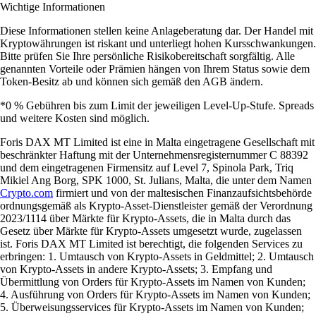
Wichtige Informationen
Diese Informationen stellen keine Anlageberatung dar. Der Handel mit
Kryptowährungen ist riskant und unterliegt hohen Kursschwankungen.
Bitte prüfen Sie Ihre persönliche Risikobereitschaft sorgfältig. Alle
genannten Vorteile oder Prämien hängen von Ihrem Status sowie dem
Token-Besitz ab und können sich gemäß den AGB ändern.
*0 % Gebühren bis zum Limit der jeweiligen Level-Up-Stufe. Spreads
und weitere Kosten sind möglich.
Foris DAX MT Limited ist eine in Malta eingetragene Gesellschaft mit
beschränkter Haftung mit der Unternehmensregisternummer C 88392
und dem eingetragenen Firmensitz auf Level 7, Spinola Park, Triq
Mikiel Ang Borg, SPK 1000, St. Julians, Malta, die unter dem Namen
Crypto.com
firmiert und von der maltesischen Finanzaufsichtsbehörde
ordnungsgemäß als Krypto-Asset-Dienstleister gemäß der Verordnung
2023/1114 über Märkte für Krypto-Assets, die in Malta durch das
Gesetz über Märkte für Krypto-Assets umgesetzt wurde, zugelassen
ist. Foris DAX MT Limited ist berechtigt, die folgenden Services zu
erbringen: 1. Umtausch von Krypto-Assets in Geldmittel; 2. Umtausch
von Krypto-Assets in andere Krypto-Assets; 3. Empfang und
Übermittlung von Orders für Krypto-Assets im Namen von Kunden;
4. Ausführung von Orders für Krypto-Assets im Namen von Kunden;
5. Überweisungsservices für Krypto-Assets im Namen von Kunden;