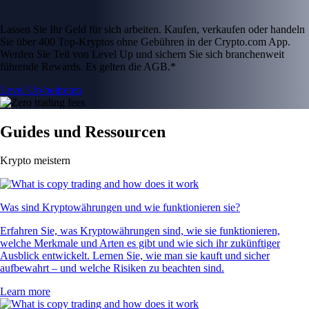
Lassen Sie Ihr Geld für sich arbeiten. Kaufen, verkaufen oder handeln
Sie über 400 Top-Kryptos ohne Gebühren in der Crypto.com App.
Werden Sie Teil von Level Up und sichern Sie sich branchenweit
führende Rewards. Es gelten die AGB.*
Level Up beitreten
Guides und Ressourcen
Krypto meistern
Was sind Kryptowährungen und wie funktionieren sie?
Erfahren Sie, was Kryptowährungen sind, wie sie funktionieren,
welche Merkmale und Arten es gibt und wie sich ihr zukünftiger
Ausblick entwickelt. Lernen Sie, wie man sie kauft und sicher
aufbewahrt – und welche Risiken zu beachten sind.
Learn more