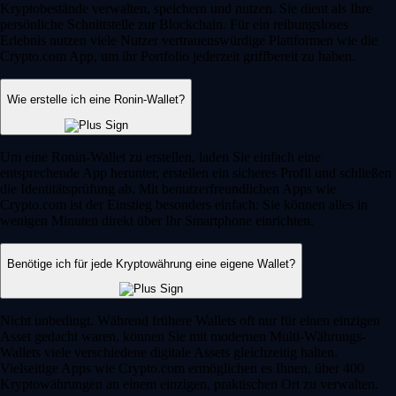
Kryptobestände verwalten, speichern und nutzen. Sie dient als Ihre
persönliche Schnittstelle zur Blockchain. Für ein reibungsloses
Erlebnis nutzen viele Nutzer vertrauenswürdige Plattformen wie die
Crypto.com App, um ihr Portfolio jederzeit griffbereit zu haben.
Wie erstelle ich eine Ronin-Wallet?
Um eine Ronin-Wallet zu erstellen, laden Sie einfach eine
entsprechende App herunter, erstellen ein sicheres Profil und schließen
die Identitätsprüfung ab. Mit benutzerfreundlichen Apps wie
Crypto.com ist der Einstieg besonders einfach: Sie können alles in
wenigen Minuten direkt über Ihr Smartphone einrichten.
Benötige ich für jede Kryptowährung eine eigene Wallet?
Nicht unbedingt. Während frühere Wallets oft nur für einen einzigen
Asset gedacht waren, können Sie mit modernen Multi-Währungs-
Wallets viele verschiedene digitale Assets gleichzeitig halten.
Vielseitige Apps wie Crypto.com ermöglichen es Ihnen, über 400
Kryptowährungen an einem einzigen, praktischen Ort zu verwalten.