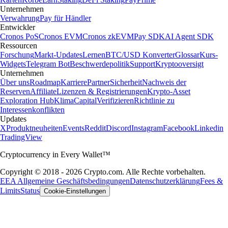
Unternehmen
Verwahrung
Pay für Händler
Entwickler
Cronos PoS
Cronos EVM
Cronos zkEVM
Pay SDK
AI Agent SDK
Ressourcen
Forschung
Markt-Updates
Lernen
BTC/USD Konverter
Glossar
Kurs-
Widgets
Telegram Bot
Beschwerdepolitik
Support
Kryptooversigt
Unternehmen
Über uns
Roadmap
Karriere
Partner
Sicherheit
Nachweis der
Reserven
Affiliate
Lizenzen & Registrierungen
Krypto-Asset
Exploration Hub
Klima
Capital
Verifizieren
Richtlinie zu
Interessenkonflikten
Updates
X
Produktneuheiten
Events
Reddit
Discord
Instagram
Facebook
Linkedin
TradingView
Cryptocurrency in Every Wallet™
Copyright © 2018 - 2026 Crypto.com. Alle Rechte vorbehalten.
EEA Allgemeine Geschäftsbedingungen
Datenschutzerklärung
Fees &
Limits
Status
Cookie-Einstellungen