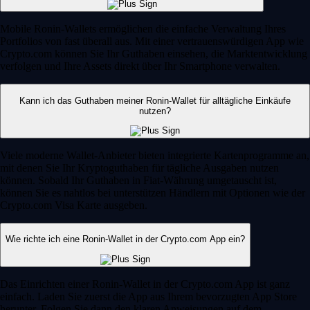
Mobile Ronin-Wallets ermöglichen die einfache Verwaltung Ihres
Portfolios von fast überall aus. Mit einer vertrauenswürdigen App wie
Crypto.com können Sie Ihr Guthaben einsehen, die Marktentwicklung
verfolgen und Ihre Assets direkt über Ihr Smartphone verwalten.
Kann ich das Guthaben meiner Ronin-Wallet für alltägliche Einkäufe
nutzen?
Viele moderne Wallet-Anbieter bieten integrierte Kartenprogramme an,
mit denen Sie Ihr Kryptoguthaben für tägliche Ausgaben nutzen
können. Sobald Ihr Guthaben in Fiat-Währung umgetauscht ist,
können Sie es nahtlos bei unterstützen Händlern mit Optionen wie der
Crypto.com Visa Karte ausgeben.
Wie richte ich eine Ronin-Wallet in der Crypto.com App ein?
Das Einrichten einer Ronin-Wallet in der Crypto.com App ist ganz
einfach. Laden Sie zuerst die App aus Ihrem bevorzugten App Store
herunter. Folgen Sie dann den klaren Anweisungen auf dem