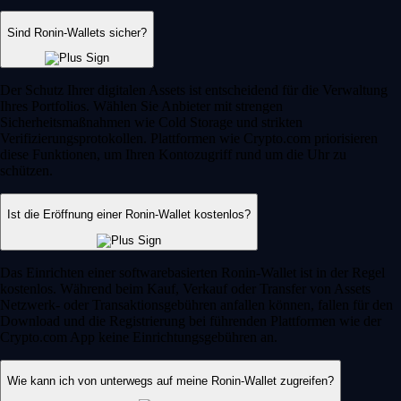
Sind Ronin-Wallets sicher?
Der Schutz Ihrer digitalen Assets ist entscheidend für die Verwaltung
Ihres Portfolios. Wählen Sie Anbieter mit strengen
Sicherheitsmaßnahmen wie Cold Storage und strikten
Verifizierungsprotokollen. Plattformen wie Crypto.com priorisieren
diese Funktionen, um Ihren Kontozugriff rund um die Uhr zu
schützen.
Ist die Eröffnung einer Ronin-Wallet kostenlos?
Das Einrichten einer softwarebasierten Ronin-Wallet ist in der Regel
kostenlos. Während beim Kauf, Verkauf oder Transfer von Assets
Netzwerk- oder Transaktionsgebühren anfallen können, fallen für den
Download und die Registrierung bei führenden Plattformen wie der
Crypto.com App keine Einrichtungsgebühren an.
Wie kann ich von unterwegs auf meine Ronin-Wallet zugreifen?