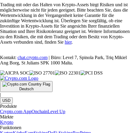
Trading mit oder das Halten von Krypto-Assets birgt Risiken und ist
möglicherweise nicht für jeden geeignet. Bitte beachten Sie, dass die
Wertentwicklung in der Vergangenheit keine Garantie für die
zukünftige Wertentwicklung ist. Überlegen Sie sorgfältig, ob eine
Investition in Krypto-Assets für Sie angesichts Ihrer finanziellen
Situation und Ihrer Risikotoleranz geeignet ist. Weitere Informationen
zu den Risiken, die mit dem Trading oder dem Besitz von Krypto-
Assets verbunden sind, finden Sie
hier
.
Kontakt:
chat.crypto.com
| Büro: Level 7, Spinola Park, Triq Mikiel
Ang Borg, St Julians SPK 1000 Malta.
Deutsch
|
USD
Produkte
Crypto.com App
Onchain
Level Up
Märkte
Krypto
Funktionen
Karten
Körbe
Earn
Staking
DeFi Staking
Pay
Prime