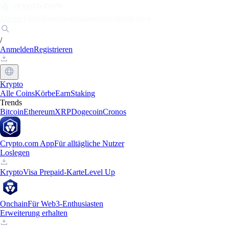
Märkte
Einzelpersonen
Unternehmen
Entdecken
/
Anmelden
Registrieren
Krypto
Alle Coins
Körbe
Earn
Staking
Trends
Bitcoin
Ethereum
XRP
Dogecoin
Cronos
Crypto.com App
Für alltägliche Nutzer
Loslegen
Krypto
Visa Prepaid-Karte
Level Up
Onchain
Für Web3-Enthusiasten
Erweiterung erhalten