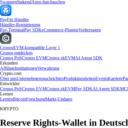
Swappen
Staken
dApps durchsuchen
Pay
Für Händler
Händler-Registrierung
Pay-Terminal
Pay SDK
eCommerce-Plugins
Vorhersagen
Cronos
EVM-kompatible Layer 1
Cronos entdecken
Cronos PoS
Cronos EVM
Cronos zkEVM
AI Agent SDK
Erkunden
Affiliate
Institutionen
Verwahrung
Crypto.com
Über uns
Unternehmensnachrichten
Produktneuheiten
Events
Karriere
Pa
Entwickler
Cronos PoS
Cronos EVM
Cronos zkEVM
Pay SDK
AI Agent SDK
MCP
Lernen
Lernen
Bitcoin
Forschung
Markt-Updates
KRYPTO
Reserve Rights-Wallet in Deutsch