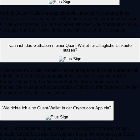
Mobile Quant-Wallets ermöglichen die einfache Verwaltung Ihres
Portfolios von fast überall aus. Mit einer vertrauenswürdigen App wie
Crypto.com können Sie Ihr Guthaben einsehen, die Marktentwicklung
verfolgen und Ihre Assets direkt über Ihr Smartphone verwalten.
Kann ich das Guthaben meiner Quant-Wallet für alltägliche Einkäufe
nutzen?
Viele moderne Wallet-Anbieter bieten integrierte Kartenprogramme an,
mit denen Sie Ihr Kryptoguthaben für tägliche Ausgaben nutzen
können. Sobald Ihr Guthaben in Fiat-Währung umgetauscht ist,
können Sie es nahtlos bei unterstützen Händlern mit Optionen wie der
Crypto.com Visa Karte ausgeben.
Wie richte ich eine Quant-Wallet in der Crypto.com App ein?
Das Einrichten einer Quant-Wallet in der Crypto.com App ist ganz
einfach. Laden Sie zuerst die App aus Ihrem bevorzugten App Store
herunter. Folgen Sie dann den klaren Anweisungen auf dem