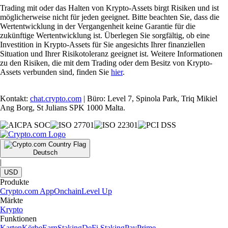
Trading mit oder das Halten von Krypto-Assets birgt Risiken und ist
möglicherweise nicht für jeden geeignet. Bitte beachten Sie, dass die
Wertentwicklung in der Vergangenheit keine Garantie für die
zukünftige Wertentwicklung ist. Überlegen Sie sorgfältig, ob eine
Investition in Krypto-Assets für Sie angesichts Ihrer finanziellen
Situation und Ihrer Risikotoleranz geeignet ist. Weitere Informationen
zu den Risiken, die mit dem Trading oder dem Besitz von Krypto-
Assets verbunden sind, finden Sie
hier
.
Kontakt:
chat.crypto.com
| Büro: Level 7, Spinola Park, Triq Mikiel
Ang Borg, St Julians SPK 1000 Malta.
Deutsch
|
USD
Produkte
Crypto.com App
Onchain
Level Up
Märkte
Krypto
Funktionen
Karten
Körbe
Earn
Staking
DeFi Staking
Pay
Prime