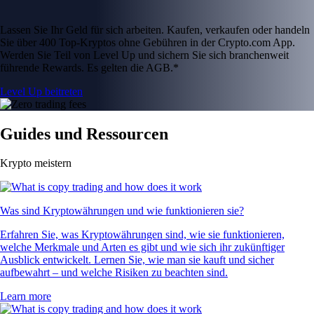
Lassen Sie Ihr Geld für sich arbeiten. Kaufen, verkaufen oder handeln
Sie über 400 Top-Kryptos ohne Gebühren in der Crypto.com App.
Werden Sie Teil von Level Up und sichern Sie sich branchenweit
führende Rewards. Es gelten die AGB.*
Level Up beitreten
Guides und Ressourcen
Krypto meistern
Was sind Kryptowährungen und wie funktionieren sie?
Erfahren Sie, was Kryptowährungen sind, wie sie funktionieren,
welche Merkmale und Arten es gibt und wie sich ihr zukünftiger
Ausblick entwickelt. Lernen Sie, wie man sie kauft und sicher
aufbewahrt – und welche Risiken zu beachten sind.
Learn more