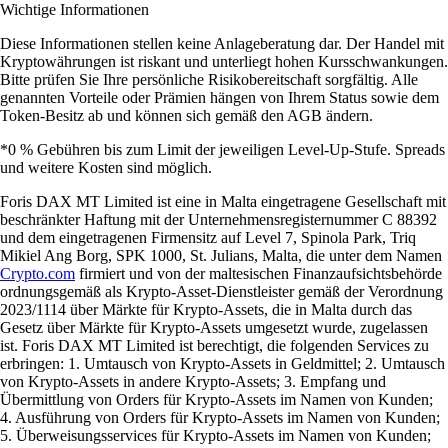
Wichtige Informationen
Diese Informationen stellen keine Anlageberatung dar. Der Handel mit
Kryptowährungen ist riskant und unterliegt hohen Kursschwankungen.
Bitte prüfen Sie Ihre persönliche Risikobereitschaft sorgfältig. Alle
genannten Vorteile oder Prämien hängen von Ihrem Status sowie dem
Token-Besitz ab und können sich gemäß den AGB ändern.
*0 % Gebühren bis zum Limit der jeweiligen Level-Up-Stufe. Spreads
und weitere Kosten sind möglich.
Foris DAX MT Limited ist eine in Malta eingetragene Gesellschaft mit
beschränkter Haftung mit der Unternehmensregisternummer C 88392
und dem eingetragenen Firmensitz auf Level 7, Spinola Park, Triq
Mikiel Ang Borg, SPK 1000, St. Julians, Malta, die unter dem Namen
Crypto.com
firmiert und von der maltesischen Finanzaufsichtsbehörde
ordnungsgemäß als Krypto-Asset-Dienstleister gemäß der Verordnung
2023/1114 über Märkte für Krypto-Assets, die in Malta durch das
Gesetz über Märkte für Krypto-Assets umgesetzt wurde, zugelassen
ist. Foris DAX MT Limited ist berechtigt, die folgenden Services zu
erbringen: 1. Umtausch von Krypto-Assets in Geldmittel; 2. Umtausch
von Krypto-Assets in andere Krypto-Assets; 3. Empfang und
Übermittlung von Orders für Krypto-Assets im Namen von Kunden;
4. Ausführung von Orders für Krypto-Assets im Namen von Kunden;
5. Überweisungsservices für Krypto-Assets im Namen von Kunden;