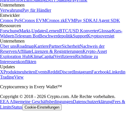
Unternehmen
Verwahrung
Pay für Händler
Entwickler
Cronos PoS
Cronos EVM
Cronos zkEVM
Pay SDK
AI Agent SDK
Ressourcen
Forschung
Markt-Updates
Lernen
BTC/USD Konverter
Glossar
Kurs-
Widgets
Telegram Bot
Beschwerdepolitik
Support
Kryptooversigt
Unternehmen
Über uns
Roadmap
Karriere
Partner
Sicherheit
Nachweis der
Reserven
Affiliate
Lizenzen & Registrierungen
Krypto-Asset
Exploration Hub
Klima
Capital
Verifizieren
Richtlinie zu
Interessenkonflikten
Updates
X
Produktneuheiten
Events
Reddit
Discord
Instagram
Facebook
Linkedin
TradingView
Cryptocurrency in Every Wallet™
Copyright © 2018 - 2026 Crypto.com. Alle Rechte vorbehalten.
EEA Allgemeine Geschäftsbedingungen
Datenschutzerklärung
Fees &
Limits
Status
Cookie-Einstellungen