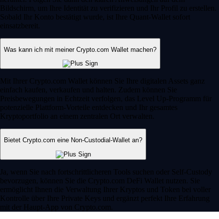
Bildschirm, um Ihre Identität zu verifizieren und Ihr Profil zu erstellen.
Sobald Ihr Konto bestätigt wurde, ist Ihre Quant-Wallet sofort
einsatzbereit.
Was kann ich mit meiner Crypto.com Wallet machen?
Mit Ihrer Crypto.com Wallet können Sie Ihre digitalen Assets ganz
einfach kaufen, verkaufen und halten. Zudem können Sie
Preisbewegungen in Echtzeit verfolgen, das Level Up-Programm für
potenzielle Plattform-Vorteile entdecken und Ihr gesamtes
Kryptoportfolio an einem zentralen Ort verwalten.
Bietet Crypto.com eine Non-Custodial-Wallet an?
Ja, wenn Sie nach fortschrittlicheren Tools suchen oder Self-Custody
bevorzugen, können Sie die Crypto.com DeFi Wallet nutzen. Sie
ermöglicht Ihnen die Verwaltung Ihrer Kryptos und Token bei voller
Kontrolle über Ihre Private Keys und ergänzt perfekt Ihre Erfahrung
mit der Haupt-App von Crypto.com.