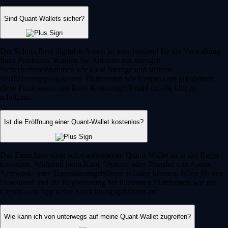
Sind Quant-Wallets sicher?
Der Schutz Ihrer digitalen Assets ist entscheidend für die Verwaltung
Ihres Portfolios. Wählen Sie Anbieter mit strengen
Sicherheitsmaßnahmen wie Cold Storage und strikten
Verifizierungsprotokollen. Plattformen wie Crypto.com priorisieren
diese Funktionen, um Ihren Kontozugriff rund um die Uhr zu
schützen.
Ist die Eröffnung einer Quant-Wallet kostenlos?
Das Einrichten einer softwarebasierten Quant-Wallet ist in der Regel
kostenlos. Während beim Kauf, Verkauf oder Transfer von Assets
Netzwerk- oder Transaktionsgebühren anfallen können, fallen für den
Download und die Registrierung bei führenden Plattformen wie der
Crypto.com App keine Einrichtungsgebühren an.
Wie kann ich von unterwegs auf meine Quant-Wallet zugreifen?