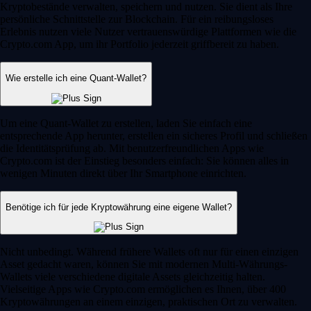
Kryptobestände verwalten, speichern und nutzen. Sie dient als Ihre
persönliche Schnittstelle zur Blockchain. Für ein reibungsloses
Erlebnis nutzen viele Nutzer vertrauenswürdige Plattformen wie die
Crypto.com App, um ihr Portfolio jederzeit griffbereit zu haben.
Wie erstelle ich eine Quant-Wallet?
Um eine Quant-Wallet zu erstellen, laden Sie einfach eine
entsprechende App herunter, erstellen ein sicheres Profil und schließen
die Identitätsprüfung ab. Mit benutzerfreundlichen Apps wie
Crypto.com ist der Einstieg besonders einfach: Sie können alles in
wenigen Minuten direkt über Ihr Smartphone einrichten.
Benötige ich für jede Kryptowährung eine eigene Wallet?
Nicht unbedingt. Während frühere Wallets oft nur für einen einzigen
Asset gedacht waren, können Sie mit modernen Multi-Währungs-
Wallets viele verschiedene digitale Assets gleichzeitig halten.
Vielseitige Apps wie Crypto.com ermöglichen es Ihnen, über 400
Kryptowährungen an einem einzigen, praktischen Ort zu verwalten.