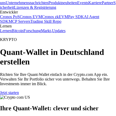
uns
Unternehmensnachrichten
Produktneuheiten
Events
Karriere
Partner
S
icherheit
Lizenzen & Registrierung
Entwickler
Cronos PoS
Cronos EVM
Cronos zkEVM
Pay SDK
AI Agent
SDK
MCP Servers
Trading Skill Repo
Lernen
Lernen
Bitcoin
Forschung
Markt-Updates
KRYPTO
Quant-Wallet in Deutschland
erstellen
Richten Sie Ihre Quant-Wallet einfach in der Crypto.com App ein.
Verwalten Sie Ihr Portfolio sicher von unterwegs. Behalten Sie Ihre
Investments immer im Blick.
Jetzt starten
Ihre Quant-Wallet: clever und sicher