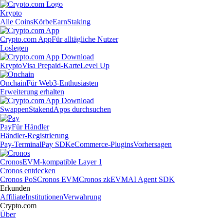
Krypto
Alle Coins
Körbe
Earn
Staking
Crypto.com App
Für alltägliche Nutzer
Loslegen
Krypto
Visa Prepaid-Karte
Level Up
Onchain
Für Web3-Enthusiasten
Erweiterung erhalten
Swappen
Staken
dApps durchsuchen
Pay
Für Händler
Händler-Registrierung
Pay-Terminal
Pay SDK
eCommerce-Plugins
Vorhersagen
Cronos
EVM-kompatible Layer 1
Cronos entdecken
Cronos PoS
Cronos EVM
Cronos zkEVM
AI Agent SDK
Erkunden
Affiliate
Institutionen
Verwahrung
Crypto.com
Über