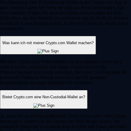
Das Einrichten einer Pyth Network-Wallet in der Crypto.com App ist
ganz einfach. Laden Sie zuerst die App aus Ihrem bevorzugten App
Store herunter. Folgen Sie dann den klaren Anweisungen auf dem
Bildschirm, um Ihre Identität zu verifizieren und Ihr Profil zu erstellen.
Sobald Ihr Konto bestätigt wurde, ist Ihre Pyth Network-Wallet sofort
einsatzbereit.
Was kann ich mit meiner Crypto.com Wallet machen?
Mit Ihrer Crypto.com Wallet können Sie Ihre digitalen Assets ganz
einfach kaufen, verkaufen und halten. Zudem können Sie
Preisbewegungen in Echtzeit verfolgen, das Level Up-Programm für
potenzielle Plattform-Vorteile entdecken und Ihr gesamtes
Kryptoportfolio an einem zentralen Ort verwalten.
Bietet Crypto.com eine Non-Custodial-Wallet an?
Ja, wenn Sie nach fortschrittlicheren Tools suchen oder Self-Custody
bevorzugen, können Sie die Crypto.com DeFi Wallet nutzen. Sie
ermöglicht Ihnen die Verwaltung Ihrer Kryptos und Token bei voller