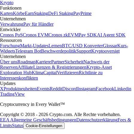
Krypto
Funktionen
Karten
Körbe
Earn
Staking
DeFi Staking
Pay
Prime
Unternehmen
Verwahrung
Pay für Händler
Entwickler
Cronos PoS
Cronos EVM
Cronos zkEVM
Pay SDK
AI Agent SDK
Ressourcen
Forschung
Markt-Updates
Lernen
BTC/USD Konverter
Glossar
Kurs-
Widgets
Telegram Bot
Beschwerdepolitik
Support
Kryptooversigt
Unternehmen
Über uns
Roadmap
Karriere
Partner
Sicherheit
Nachweis der
Reserven
Affiliate
Lizenzen & Registrierungen
Krypto-Asset
Exploration Hub
Klima
Capital
Verifizieren
Richtlinie zu
Interessenkonflikten
Updates
X
Produktneuheiten
Events
Reddit
Discord
Instagram
Facebook
Linkedin
TradingView
Cryptocurrency in Every Wallet™
Copyright © 2018 - 2026 Crypto.com. Alle Rechte vorbehalten.
EEA Allgemeine Geschäftsbedingungen
Datenschutzerklärung
Fees &
Limits
Status
Cookie-Einstellungen