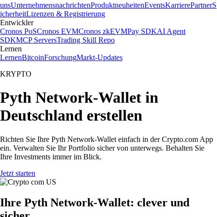
uns
Unternehmensnachrichten
Produktneuheiten
Events
Karriere
Partner
S
icherheit
Lizenzen & Registrierung
Entwickler
Cronos PoS
Cronos EVM
Cronos zkEVM
Pay SDK
AI Agent
SDK
MCP Servers
Trading Skill Repo
Lernen
Lernen
Bitcoin
Forschung
Markt-Updates
KRYPTO
Pyth Network-Wallet in
Deutschland erstellen
Richten Sie Ihre Pyth Network-Wallet einfach in der Crypto.com App
ein. Verwalten Sie Ihr Portfolio sicher von unterwegs. Behalten Sie
Ihre Investments immer im Blick.
Jetzt starten
Ihre Pyth Network-Wallet: clever und
sicher