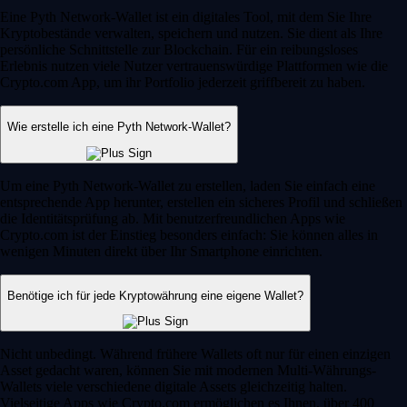
Eine Pyth Network-Wallet ist ein digitales Tool, mit dem Sie Ihre
Kryptobestände verwalten, speichern und nutzen. Sie dient als Ihre
persönliche Schnittstelle zur Blockchain. Für ein reibungsloses
Erlebnis nutzen viele Nutzer vertrauenswürdige Plattformen wie die
Crypto.com App, um ihr Portfolio jederzeit griffbereit zu haben.
Wie erstelle ich eine Pyth Network-Wallet?
Um eine Pyth Network-Wallet zu erstellen, laden Sie einfach eine
entsprechende App herunter, erstellen ein sicheres Profil und schließen
die Identitätsprüfung ab. Mit benutzerfreundlichen Apps wie
Crypto.com ist der Einstieg besonders einfach: Sie können alles in
wenigen Minuten direkt über Ihr Smartphone einrichten.
Benötige ich für jede Kryptowährung eine eigene Wallet?
Nicht unbedingt. Während frühere Wallets oft nur für einen einzigen
Asset gedacht waren, können Sie mit modernen Multi-Währungs-
Wallets viele verschiedene digitale Assets gleichzeitig halten.
Vielseitige Apps wie Crypto.com ermöglichen es Ihnen, über 400