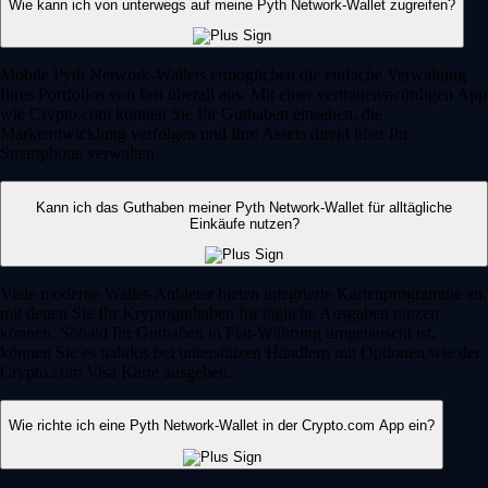
Wie kann ich von unterwegs auf meine Pyth Network-Wallet zugreifen?
Mobile Pyth Network-Wallets ermöglichen die einfache Verwaltung
Ihres Portfolios von fast überall aus. Mit einer vertrauenswürdigen App
wie Crypto.com können Sie Ihr Guthaben einsehen, die
Marktentwicklung verfolgen und Ihre Assets direkt über Ihr
Smartphone verwalten.
Kann ich das Guthaben meiner Pyth Network-Wallet für alltägliche
Einkäufe nutzen?
Viele moderne Wallet-Anbieter bieten integrierte Kartenprogramme an,
mit denen Sie Ihr Kryptoguthaben für tägliche Ausgaben nutzen
können. Sobald Ihr Guthaben in Fiat-Währung umgetauscht ist,
können Sie es nahtlos bei unterstützen Händlern mit Optionen wie der
Crypto.com Visa Karte ausgeben.
Wie richte ich eine Pyth Network-Wallet in der Crypto.com App ein?