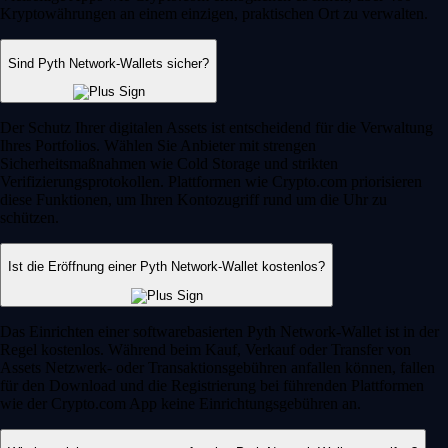
Kryptowährungen an einem einzigen, praktischen Ort zu verwalten.
Sind Pyth Network-Wallets sicher?
Der Schutz Ihrer digitalen Assets ist entscheidend für die Verwaltung
Ihres Portfolios. Wählen Sie Anbieter mit strengen
Sicherheitsmaßnahmen wie Cold Storage und strikten
Verifizierungsprotokollen. Plattformen wie Crypto.com priorisieren
diese Funktionen, um Ihren Kontozugriff rund um die Uhr zu
schützen.
Ist die Eröffnung einer Pyth Network-Wallet kostenlos?
Das Einrichten einer softwarebasierten Pyth Network-Wallet ist in der
Regel kostenlos. Während beim Kauf, Verkauf oder Transfer von
Assets Netzwerk- oder Transaktionsgebühren anfallen können, fallen
für den Download und die Registrierung bei führenden Plattformen
wie der Crypto.com App keine Einrichtungsgebühren an.