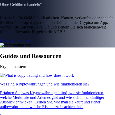
Ohne Gebühren handeln*
Lassen Sie Ihr Geld für sich arbeiten. Kaufen, verkaufen oder handeln
Sie über 400 Top-Kryptos ohne Gebühren in der Crypto.com App.
Werden Sie Teil von Level Up und sichern Sie sich branchenweit
führende Rewards. Es gelten die AGB.*
Level Up beitreten
Guides und Ressourcen
Krypto meistern
Was sind Kryptowährungen und wie funktionieren sie?
Erfahren Sie, was Kryptowährungen sind, wie sie funktionieren,
welche Merkmale und Arten es gibt und wie sich ihr zukünftiger
Ausblick entwickelt. Lernen Sie, wie man sie kauft und sicher
aufbewahrt – und welche Risiken zu beachten sind.