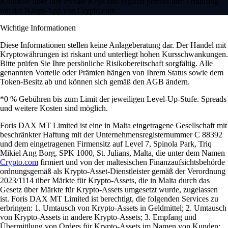
Kontrolle über Ihre Private Keys und ergänzt perfekt Ihre Erfahrung
mit der Haupt-App von Crypto.com.
Wichtige Informationen
Diese Informationen stellen keine Anlageberatung dar. Der Handel mit
Kryptowährungen ist riskant und unterliegt hohen Kursschwankungen.
Bitte prüfen Sie Ihre persönliche Risikobereitschaft sorgfältig. Alle
genannten Vorteile oder Prämien hängen von Ihrem Status sowie dem
Token-Besitz ab und können sich gemäß den AGB ändern.
*0 % Gebühren bis zum Limit der jeweiligen Level-Up-Stufe. Spreads
und weitere Kosten sind möglich.
Foris DAX MT Limited ist eine in Malta eingetragene Gesellschaft mit
beschränkter Haftung mit der Unternehmensregisternummer C 88392
und dem eingetragenen Firmensitz auf Level 7, Spinola Park, Triq
Mikiel Ang Borg, SPK 1000, St. Julians, Malta, die unter dem Namen
Crypto.com
firmiert und von der maltesischen Finanzaufsichtsbehörde
ordnungsgemäß als Krypto-Asset-Dienstleister gemäß der Verordnung
2023/1114 über Märkte für Krypto-Assets, die in Malta durch das
Gesetz über Märkte für Krypto-Assets umgesetzt wurde, zugelassen
ist. Foris DAX MT Limited ist berechtigt, die folgenden Services zu
erbringen: 1. Umtausch von Krypto-Assets in Geldmittel; 2. Umtausch
von Krypto-Assets in andere Krypto-Assets; 3. Empfang und
Übermittlung von Orders für Krypto-Assets im Namen von Kunden;