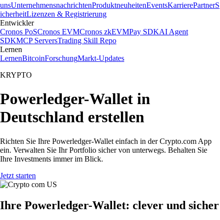
uns
Unternehmensnachrichten
Produktneuheiten
Events
Karriere
Partner
S
icherheit
Lizenzen & Registrierung
Entwickler
Cronos PoS
Cronos EVM
Cronos zkEVM
Pay SDK
AI Agent
SDK
MCP Servers
Trading Skill Repo
Lernen
Lernen
Bitcoin
Forschung
Markt-Updates
KRYPTO
Powerledger-Wallet in
Deutschland erstellen
Richten Sie Ihre Powerledger-Wallet einfach in der Crypto.com App
ein. Verwalten Sie Ihr Portfolio sicher von unterwegs. Behalten Sie
Ihre Investments immer im Blick.
Jetzt starten
Ihre Powerledger-Wallet: clever und sicher