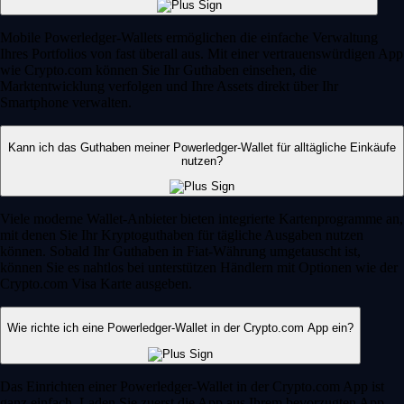
Mobile Powerledger-Wallets ermöglichen die einfache Verwaltung
Ihres Portfolios von fast überall aus. Mit einer vertrauenswürdigen App
wie Crypto.com können Sie Ihr Guthaben einsehen, die
Marktentwicklung verfolgen und Ihre Assets direkt über Ihr
Smartphone verwalten.
Kann ich das Guthaben meiner Powerledger-Wallet für alltägliche Einkäufe
nutzen?
Viele moderne Wallet-Anbieter bieten integrierte Kartenprogramme an,
mit denen Sie Ihr Kryptoguthaben für tägliche Ausgaben nutzen
können. Sobald Ihr Guthaben in Fiat-Währung umgetauscht ist,
können Sie es nahtlos bei unterstützen Händlern mit Optionen wie der
Crypto.com Visa Karte ausgeben.
Wie richte ich eine Powerledger-Wallet in der Crypto.com App ein?
Das Einrichten einer Powerledger-Wallet in der Crypto.com App ist
ganz einfach. Laden Sie zuerst die App aus Ihrem bevorzugten App