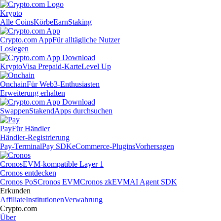
Krypto
Alle Coins
Körbe
Earn
Staking
Crypto.com App
Für alltägliche Nutzer
Loslegen
Krypto
Visa Prepaid-Karte
Level Up
Onchain
Für Web3-Enthusiasten
Erweiterung erhalten
Swappen
Staken
dApps durchsuchen
Pay
Für Händler
Händler-Registrierung
Pay-Terminal
Pay SDK
eCommerce-Plugins
Vorhersagen
Cronos
EVM-kompatible Layer 1
Cronos entdecken
Cronos PoS
Cronos EVM
Cronos zkEVM
AI Agent SDK
Erkunden
Affiliate
Institutionen
Verwahrung
Crypto.com
Über