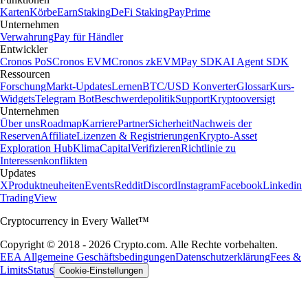
Karten
Körbe
Earn
Staking
DeFi Staking
Pay
Prime
Unternehmen
Verwahrung
Pay für Händler
Entwickler
Cronos PoS
Cronos EVM
Cronos zkEVM
Pay SDK
AI Agent SDK
Ressourcen
Forschung
Markt-Updates
Lernen
BTC/USD Konverter
Glossar
Kurs-
Widgets
Telegram Bot
Beschwerdepolitik
Support
Kryptooversigt
Unternehmen
Über uns
Roadmap
Karriere
Partner
Sicherheit
Nachweis der
Reserven
Affiliate
Lizenzen & Registrierungen
Krypto-Asset
Exploration Hub
Klima
Capital
Verifizieren
Richtlinie zu
Interessenkonflikten
Updates
X
Produktneuheiten
Events
Reddit
Discord
Instagram
Facebook
Linkedin
TradingView
Cryptocurrency in Every Wallet™
Copyright © 2018 - 2026 Crypto.com. Alle Rechte vorbehalten.
EEA Allgemeine Geschäftsbedingungen
Datenschutzerklärung
Fees &
Limits
Status
Cookie-Einstellungen