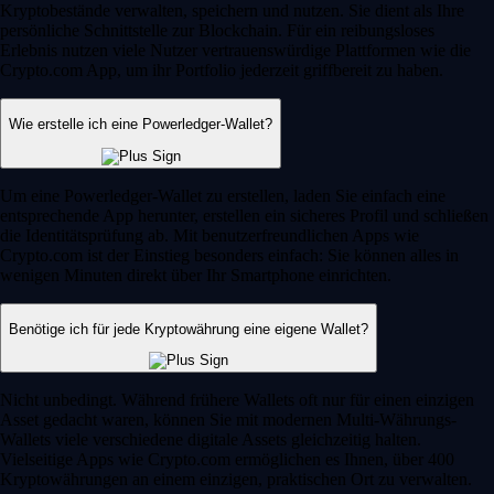
Kryptobestände verwalten, speichern und nutzen. Sie dient als Ihre
persönliche Schnittstelle zur Blockchain. Für ein reibungsloses
Erlebnis nutzen viele Nutzer vertrauenswürdige Plattformen wie die
Crypto.com App, um ihr Portfolio jederzeit griffbereit zu haben.
Wie erstelle ich eine Powerledger-Wallet?
Um eine Powerledger-Wallet zu erstellen, laden Sie einfach eine
entsprechende App herunter, erstellen ein sicheres Profil und schließen
die Identitätsprüfung ab. Mit benutzerfreundlichen Apps wie
Crypto.com ist der Einstieg besonders einfach: Sie können alles in
wenigen Minuten direkt über Ihr Smartphone einrichten.
Benötige ich für jede Kryptowährung eine eigene Wallet?
Nicht unbedingt. Während frühere Wallets oft nur für einen einzigen
Asset gedacht waren, können Sie mit modernen Multi-Währungs-
Wallets viele verschiedene digitale Assets gleichzeitig halten.
Vielseitige Apps wie Crypto.com ermöglichen es Ihnen, über 400
Kryptowährungen an einem einzigen, praktischen Ort zu verwalten.