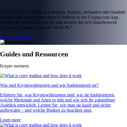
Lassen Sie Ihr Geld für sich arbeiten. Kaufen, verkaufen oder handeln
Sie über 400 Top-Kryptos ohne Gebühren in der Crypto.com App.
Werden Sie Teil von Level Up und sichern Sie sich branchenweit
führende Rewards. Es gelten die AGB.*
Level Up beitreten
Guides und Ressourcen
Krypto meistern
Was sind Kryptowährungen und wie funktionieren sie?
Erfahren Sie, was Kryptowährungen sind, wie sie funktionieren,
welche Merkmale und Arten es gibt und wie sich ihr zukünftiger
Ausblick entwickelt. Lernen Sie, wie man sie kauft und sicher
aufbewahrt – und welche Risiken zu beachten sind.
Learn more