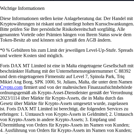
Wichtige Informationen
Diese Informationen stellen keine Anlageberatung dar. Der Handel mit
Kryptowährungen ist riskant und unterliegt hohen Kursschwankungen.
Bitte prüfen Sie Ihre persönliche Risikobereitschaft sorgfältig. Alle
genannten Vorteile oder Prämien hängen von Ihrem Status sowie dem
Token-Besitz ab und können sich gemäß den AGB ändern.
*0 % Gebühren bis zum Limit der jeweiligen Level-Up-Stufe. Spreads
und weitere Kosten sind möglich.
Foris DAX MT Limited ist eine in Malta eingetragene Gesellschaft mit
beschränkter Haftung mit der Unternehmensregisternummer C 88392
und dem eingetragenen Firmensitz auf Level 7, Spinola Park, Triq
Mikiel Ang Borg, SPK 1000, St. Julians, Malta, die unter dem Namen
Crypto.com
firmiert und von der maltesischen Finanzaufsichtsbehörde
ordnungsgemäß als Krypto-Asset-Dienstleister gemäß der Verordnung
2023/1114 über Märkte für Krypto-Assets, die in Malta durch das
Gesetz über Märkte für Krypto-Assets umgesetzt wurde, zugelassen
ist. Foris DAX MT Limited ist berechtigt, die folgenden Services zu
erbringen: 1. Umtausch von Krypto-Assets in Geldmittel; 2. Umtausch
von Krypto-Assets in andere Krypto-Assets; 3. Empfang und
Übermittlung von Orders für Krypto-Assets im Namen von Kunden;
4. Ausführung von Orders für Krypto-Assets im Namen von Kunden;