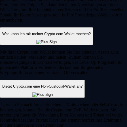
Store herunter. Folgen Sie dann den klaren Anweisungen auf dem
Bildschirm, um Ihre Identität zu verifizieren und Ihr Profil zu erstellen.
Sobald Ihr Konto bestätigt wurde, ist Ihre Powerledger-Wallet sofort
einsatzbereit.
Was kann ich mit meiner Crypto.com Wallet machen?
Mit Ihrer Crypto.com Wallet können Sie Ihre digitalen Assets ganz
einfach kaufen, verkaufen und halten. Zudem können Sie
Preisbewegungen in Echtzeit verfolgen, das Level Up-Programm für
potenzielle Plattform-Vorteile entdecken und Ihr gesamtes
Kryptoportfolio an einem zentralen Ort verwalten.
Bietet Crypto.com eine Non-Custodial-Wallet an?
Ja, wenn Sie nach fortschrittlicheren Tools suchen oder Self-Custody
bevorzugen, können Sie die Crypto.com DeFi Wallet nutzen. Sie
ermöglicht Ihnen die Verwaltung Ihrer Kryptos und Token bei voller
Kontrolle über Ihre Private Keys und ergänzt perfekt Ihre Erfahrung
mit der Haupt-App von Crypto.com.