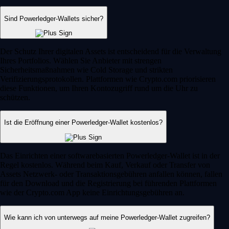
Sind Powerledger-Wallets sicher?
Der Schutz Ihrer digitalen Assets ist entscheidend für die Verwaltung
Ihres Portfolios. Wählen Sie Anbieter mit strengen
Sicherheitsmaßnahmen wie Cold Storage und strikten
Verifizierungsprotokollen. Plattformen wie Crypto.com priorisieren
diese Funktionen, um Ihren Kontozugriff rund um die Uhr zu
schützen.
Ist die Eröffnung einer Powerledger-Wallet kostenlos?
Das Einrichten einer softwarebasierten Powerledger-Wallet ist in der
Regel kostenlos. Während beim Kauf, Verkauf oder Transfer von
Assets Netzwerk- oder Transaktionsgebühren anfallen können, fallen
für den Download und die Registrierung bei führenden Plattformen
wie der Crypto.com App keine Einrichtungsgebühren an.
Wie kann ich von unterwegs auf meine Powerledger-Wallet zugreifen?