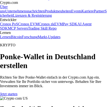
Crypto.com
Über
uns
Unternehmensnachrichten
Produktneuheiten
Events
Karriere
Partner
S
icherheit
Lizenzen & Registrierung
Entwickler
Cronos PoS
Cronos EVM
Cronos zkEVM
Pay SDK
AI Agent
SDK
MCP Servers
Trading Skill Repo
Lernen
Lernen
Bitcoin
Forschung
Markt-Updates
KRYPTO
Ponke-Wallet in Deutschland
erstellen
Richten Sie Ihre Ponke-Wallet einfach in der Crypto.com App ein.
Verwalten Sie Ihr Portfolio sicher von unterwegs. Behalten Sie Ihre
Investments immer im Blick.
Jetzt starten