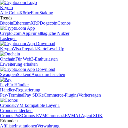
Krypto
Alle Coins
Körbe
Earn
Staking
Trends
Bitcoin
Ethereum
XRP
Dogecoin
Cronos
Crypto.com App
Für alltägliche Nutzer
Loslegen
Krypto
Visa Prepaid-Karte
Level Up
Onchain
Für Web3-Enthusiasten
Erweiterung erhalten
Swappen
Staken
dApps durchsuchen
Pay
Für Händler
Händler-Registrierung
Pay-Terminal
Pay SDK
eCommerce-Plugins
Vorhersagen
Cronos
EVM-kompatible Layer 1
Cronos entdecken
Cronos PoS
Cronos EVM
Cronos zkEVM
AI Agent SDK
Erkunden
Affiliate
Institutionen
Verwahrung