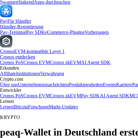
Swappen
Staken
dApps durchsuchen
Pay
Für Händler
Händler-Registrierung
Pay-Terminal
Pay SDK
eCommerce-Plugins
Vorhersagen
Cronos
EVM-kompatible Layer 1
Cronos entdecken
Cronos PoS
Cronos EVM
Cronos zkEVM
AI Agent SDK
Erkunden
Affiliate
Institutionen
Verwahrung
Crypto.com
Über uns
Unternehmensnachrichten
Produktneuheiten
Events
Karriere
Pa
Entwickler
Cronos PoS
Cronos EVM
Cronos zkEVM
Pay SDK
AI Agent SDK
MCP
Lernen
Lernen
Bitcoin
Forschung
Markt-Updates
KRYPTO
peaq-Wallet in Deutschland erste