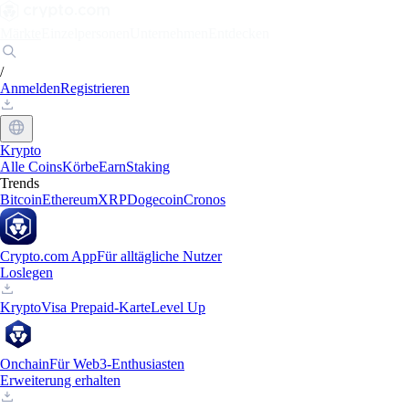
Märkte
Einzelpersonen
Unternehmen
Entdecken
/
Anmelden
Registrieren
Krypto
Alle Coins
Körbe
Earn
Staking
Trends
Bitcoin
Ethereum
XRP
Dogecoin
Cronos
Crypto.com App
Für alltägliche Nutzer
Loslegen
Krypto
Visa Prepaid-Karte
Level Up
Onchain
Für Web3-Enthusiasten
Erweiterung erhalten