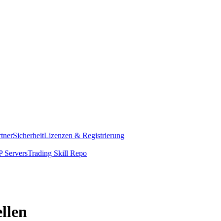
rtner
Sicherheit
Lizenzen & Registrierung
 Servers
Trading Skill Repo
llen