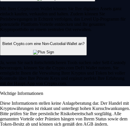
Mit Ihrer Crypto.com Wallet können Sie Ihre digitalen Assets ganz
einfach kaufen, verkaufen und halten. Zudem können Sie
Preisbewegungen in Echtzeit verfolgen, das Level Up-Programm für
potenzielle Plattform-Vorteile entdecken und Ihr gesamtes
Kryptoportfolio an einem zentralen Ort verwalten.
Bietet Crypto.com eine Non-Custodial-Wallet an?
Ja, wenn Sie nach fortschrittlicheren Tools suchen oder Self-Custody
bevorzugen, können Sie die Crypto.com DeFi Wallet nutzen. Sie
ermöglicht Ihnen die Verwaltung Ihrer Kryptos und Token bei voller
Kontrolle über Ihre Private Keys und ergänzt perfekt Ihre Erfahrung
mit der Haupt-App von Crypto.com.
Wichtige Informationen
Diese Informationen stellen keine Anlageberatung dar. Der Handel mit
Kryptowährungen ist riskant und unterliegt hohen Kursschwankungen.
Bitte prüfen Sie Ihre persönliche Risikobereitschaft sorgfältig. Alle
genannten Vorteile oder Prämien hängen von Ihrem Status sowie dem
Token-Besitz ab und können sich gemäß den AGB ändern.