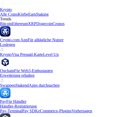
Krypto
Alle Coins
Körbe
Earn
Staking
Trends
Bitcoin
Ethereum
XRP
Dogecoin
Cronos
Crypto.com App
Für alltägliche Nutzer
Loslegen
Krypto
Visa Prepaid-Karte
Level Up
Onchain
Für Web3-Enthusiasten
Erweiterung erhalten
Swappen
Staken
dApps durchsuchen
Pay
Für Händler
Händler-Registrierung
Pay-Terminal
Pay SDK
eCommerce-Plugins
Vorhersagen