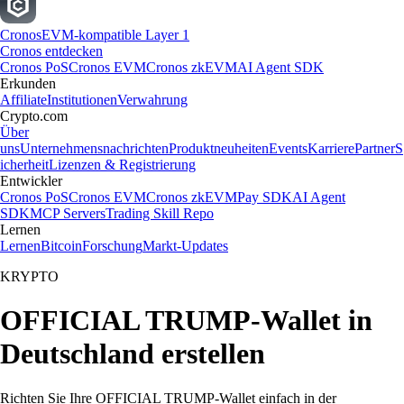
Cronos
EVM-kompatible Layer 1
Cronos entdecken
Cronos PoS
Cronos EVM
Cronos zkEVM
AI Agent SDK
Erkunden
Affiliate
Institutionen
Verwahrung
Crypto.com
Über
uns
Unternehmensnachrichten
Produktneuheiten
Events
Karriere
Partner
S
icherheit
Lizenzen & Registrierung
Entwickler
Cronos PoS
Cronos EVM
Cronos zkEVM
Pay SDK
AI Agent
SDK
MCP Servers
Trading Skill Repo
Lernen
Lernen
Bitcoin
Forschung
Markt-Updates
KRYPTO
OFFICIAL TRUMP-Wallet in
Deutschland erstellen
Richten Sie Ihre OFFICIAL TRUMP-Wallet einfach in der