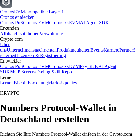
Cronos
EVM-kompatible Layer 1
Cronos entdecken
Cronos PoS
Cronos EVM
Cronos zkEVM
AI Agent SDK
Erkunden
Affiliate
Institutionen
Verwahrung
Crypto.com
Über
uns
Unternehmensnachrichten
Produktneuheiten
Events
Karriere
Partner
S
icherheit
Lizenzen & Registrierung
Entwickler
Cronos PoS
Cronos EVM
Cronos zkEVM
Pay SDK
AI Agent
SDK
MCP Servers
Trading Skill Repo
Lernen
Lernen
Bitcoin
Forschung
Markt-Updates
KRYPTO
Numbers Protocol-Wallet in
Deutschland erstellen
Richten Sie Ihre Numbers Protocol-Wallet einfach in der Crypto.com