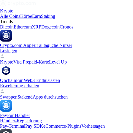
Krypto
Alle Coins
Körbe
Earn
Staking
Trends
Bitcoin
Ethereum
XRP
Dogecoin
Cronos
Crypto.com App
Für alltägliche Nutzer
Loslegen
Krypto
Visa Prepaid-Karte
Level Up
Onchain
Für Web3-Enthusiasten
Erweiterung erhalten
Swappen
Staken
dApps durchsuchen
Pay
Für Händler
Händler-Registrierung
Pay-Terminal
Pay SDK
eCommerce-Plugins
Vorhersagen