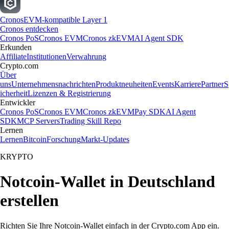
Cronos
EVM-kompatible Layer 1
Cronos entdecken
Cronos PoS
Cronos EVM
Cronos zkEVM
AI Agent SDK
Erkunden
Affiliate
Institutionen
Verwahrung
Crypto.com
Über
uns
Unternehmensnachrichten
Produktneuheiten
Events
Karriere
Partner
S
icherheit
Lizenzen & Registrierung
Entwickler
Cronos PoS
Cronos EVM
Cronos zkEVM
Pay SDK
AI Agent
SDK
MCP Servers
Trading Skill Repo
Lernen
Lernen
Bitcoin
Forschung
Markt-Updates
KRYPTO
Notcoin-Wallet in Deutschland
erstellen
Richten Sie Ihre Notcoin-Wallet einfach in der Crypto.com App ein.