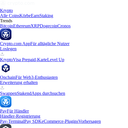
Krypto
Alle Coins
Körbe
Earn
Staking
Trends
Bitcoin
Ethereum
XRP
Dogecoin
Cronos
Crypto.com App
Für alltägliche Nutzer
Loslegen
Krypto
Visa Prepaid-Karte
Level Up
Onchain
Für Web3-Enthusiasten
Erweiterung erhalten
Swappen
Staken
dApps durchsuchen
Pay
Für Händler
Händler-Registrierung
Pay-Terminal
Pay SDK
eCommerce-Plugins
Vorhersagen