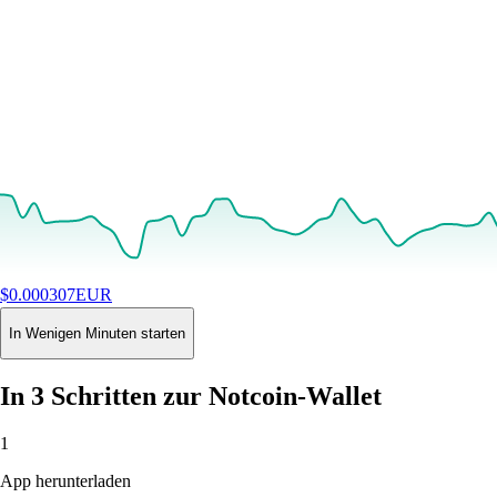
$
0.000307
EUR
+
1.97
%
24H
Buy
In Wenigen Minuten starten
In 3 Schritten zur Notcoin-Wallet
1
App herunterladen