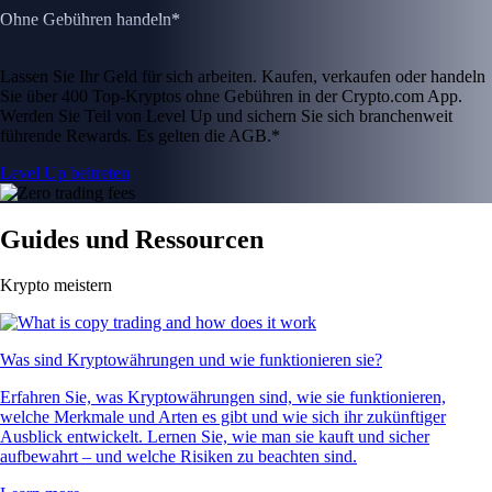
Ohne Gebühren handeln*
Lassen Sie Ihr Geld für sich arbeiten. Kaufen, verkaufen oder handeln
Sie über 400 Top-Kryptos ohne Gebühren in der Crypto.com App.
Werden Sie Teil von Level Up und sichern Sie sich branchenweit
führende Rewards. Es gelten die AGB.*
Level Up beitreten
Guides und Ressourcen
Krypto meistern
Was sind Kryptowährungen und wie funktionieren sie?
Erfahren Sie, was Kryptowährungen sind, wie sie funktionieren,
welche Merkmale und Arten es gibt und wie sich ihr zukünftiger
Ausblick entwickelt. Lernen Sie, wie man sie kauft und sicher
aufbewahrt – und welche Risiken zu beachten sind.