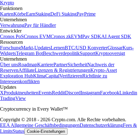
Krypto
Funktionen
Karten
Körbe
Earn
Staking
DeFi Staking
Pay
Prime
Unternehmen
Verwahrung
Pay für Händler
Entwickler
Cronos PoS
Cronos EVM
Cronos zkEVM
Pay SDK
AI Agent SDK
Ressourcen
Forschung
Markt-Updates
Lernen
BTC/USD Konverter
Glossar
Kurs-
Widgets
Telegram Bot
Beschwerdepolitik
Support
Kryptooversigt
Unternehmen
Über uns
Roadmap
Karriere
Partner
Sicherheit
Nachweis der
Reserven
Affiliate
Lizenzen & Registrierungen
Krypto-Asset
Exploration Hub
Klima
Capital
Verifizieren
Richtlinie zu
Interessenkonflikten
Updates
X
Produktneuheiten
Events
Reddit
Discord
Instagram
Facebook
Linkedin
TradingView
Cryptocurrency in Every Wallet™
Copyright © 2018 - 2026 Crypto.com. Alle Rechte vorbehalten.
EEA Allgemeine Geschäftsbedingungen
Datenschutzerklärung
Fees &
Limits
Status
Cookie-Einstellungen