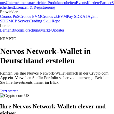
uns
Unternehmensnachrichten
Produktneuheiten
Events
Karriere
Partner
S
icherheit
Lizenzen & Registrierung
Entwickler
Cronos PoS
Cronos EVM
Cronos zkEVM
Pay SDK
AI Agent
SDK
MCP Servers
Trading Skill Repo
Lernen
Lernen
Bitcoin
Forschung
Markt-Updates
KRYPTO
Nervos Network-Wallet in
Deutschland erstellen
Richten Sie Ihre Nervos Network-Wallet einfach in der Crypto.com
App ein. Verwalten Sie Ihr Portfolio sicher von unterwegs. Behalten
Sie Ihre Investments immer im Blick.
Jetzt starten
Ihre Nervos Network-Wallet: clever und
sicher