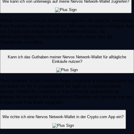
Wie kann ich von unterwegs auf meine Nervos Network-Wallet zugreifen?
Mobile Nervos Network-Wallets ermöglichen die einfache Verwaltung
Ihres Portfolios von fast überall aus. Mit einer vertrauenswürdigen App
wie Crypto.com können Sie Ihr Guthaben einsehen, die
Marktentwicklung verfolgen und Ihre Assets direkt über Ihr
Smartphone verwalten.
Kann ich das Guthaben meiner Nervos Network-Wallet für alltägliche
Einkäufe nutzen?
Viele moderne Wallet-Anbieter bieten integrierte Kartenprogramme an,
mit denen Sie Ihr Kryptoguthaben für tägliche Ausgaben nutzen
können. Sobald Ihr Guthaben in Fiat-Währung umgetauscht ist,
können Sie es nahtlos bei unterstützen Händlern mit Optionen wie der
Crypto.com Visa Karte ausgeben.
Wie richte ich eine Nervos Network-Wallet in der Crypto.com App ein?