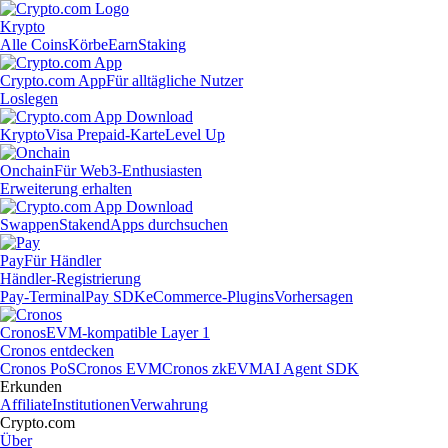
Krypto
Alle Coins
Körbe
Earn
Staking
Crypto.com App
Für alltägliche Nutzer
Loslegen
Krypto
Visa Prepaid-Karte
Level Up
Onchain
Für Web3-Enthusiasten
Erweiterung erhalten
Swappen
Staken
dApps durchsuchen
Pay
Für Händler
Händler-Registrierung
Pay-Terminal
Pay SDK
eCommerce-Plugins
Vorhersagen
Cronos
EVM-kompatible Layer 1
Cronos entdecken
Cronos PoS
Cronos EVM
Cronos zkEVM
AI Agent SDK
Erkunden
Affiliate
Institutionen
Verwahrung
Crypto.com
Über