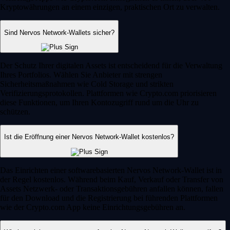
Kryptowährungen an einem einzigen, praktischen Ort zu verwalten.
Sind Nervos Network-Wallets sicher?
Der Schutz Ihrer digitalen Assets ist entscheidend für die Verwaltung
Ihres Portfolios. Wählen Sie Anbieter mit strengen
Sicherheitsmaßnahmen wie Cold Storage und strikten
Verifizierungsprotokollen. Plattformen wie Crypto.com priorisieren
diese Funktionen, um Ihren Kontozugriff rund um die Uhr zu
schützen.
Ist die Eröffnung einer Nervos Network-Wallet kostenlos?
Das Einrichten einer softwarebasierten Nervos Network-Wallet ist in
der Regel kostenlos. Während beim Kauf, Verkauf oder Transfer von
Assets Netzwerk- oder Transaktionsgebühren anfallen können, fallen
für den Download und die Registrierung bei führenden Plattformen
wie der Crypto.com App keine Einrichtungsgebühren an.