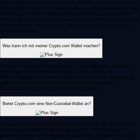
Das Einrichten einer Nervos Network-Wallet in der Crypto.com App
ist ganz einfach. Laden Sie zuerst die App aus Ihrem bevorzugten App
Store herunter. Folgen Sie dann den klaren Anweisungen auf dem
Bildschirm, um Ihre Identität zu verifizieren und Ihr Profil zu erstellen.
Sobald Ihr Konto bestätigt wurde, ist Ihre Nervos Network-Wallet
sofort einsatzbereit.
Was kann ich mit meiner Crypto.com Wallet machen?
Mit Ihrer Crypto.com Wallet können Sie Ihre digitalen Assets ganz
einfach kaufen, verkaufen und halten. Zudem können Sie
Preisbewegungen in Echtzeit verfolgen, das Level Up-Programm für
potenzielle Plattform-Vorteile entdecken und Ihr gesamtes
Kryptoportfolio an einem zentralen Ort verwalten.
Bietet Crypto.com eine Non-Custodial-Wallet an?
Ja, wenn Sie nach fortschrittlicheren Tools suchen oder Self-Custody
bevorzugen, können Sie die Crypto.com DeFi Wallet nutzen. Sie
ermöglicht Ihnen die Verwaltung Ihrer Kryptos und Token bei voller