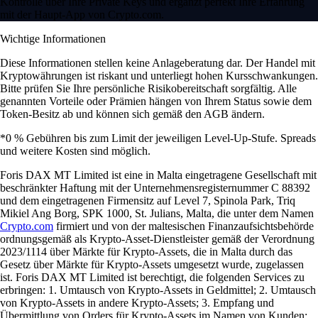
Kontrolle über Ihre Private Keys und ergänzt perfekt Ihre Erfahrung
mit der Haupt-App von Crypto.com.
Wichtige Informationen
Diese Informationen stellen keine Anlageberatung dar. Der Handel mit
Kryptowährungen ist riskant und unterliegt hohen Kursschwankungen.
Bitte prüfen Sie Ihre persönliche Risikobereitschaft sorgfältig. Alle
genannten Vorteile oder Prämien hängen von Ihrem Status sowie dem
Token-Besitz ab und können sich gemäß den AGB ändern.
*0 % Gebühren bis zum Limit der jeweiligen Level-Up-Stufe. Spreads
und weitere Kosten sind möglich.
Foris DAX MT Limited ist eine in Malta eingetragene Gesellschaft mit
beschränkter Haftung mit der Unternehmensregisternummer C 88392
und dem eingetragenen Firmensitz auf Level 7, Spinola Park, Triq
Mikiel Ang Borg, SPK 1000, St. Julians, Malta, die unter dem Namen
Crypto.com
firmiert und von der maltesischen Finanzaufsichtsbehörde
ordnungsgemäß als Krypto-Asset-Dienstleister gemäß der Verordnung
2023/1114 über Märkte für Krypto-Assets, die in Malta durch das
Gesetz über Märkte für Krypto-Assets umgesetzt wurde, zugelassen
ist. Foris DAX MT Limited ist berechtigt, die folgenden Services zu
erbringen: 1. Umtausch von Krypto-Assets in Geldmittel; 2. Umtausch
von Krypto-Assets in andere Krypto-Assets; 3. Empfang und
Übermittlung von Orders für Krypto-Assets im Namen von Kunden;