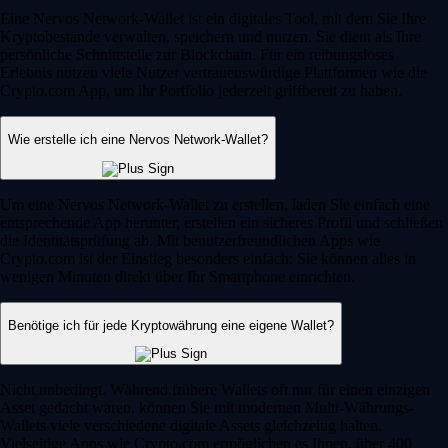
Eine Nervos Network-Wallet ist ein digitales Tool, mit dem Sie Ihre
Kryptobestände verwalten, speichern und nutzen. Sie dient als Ihre
persönliche Schnittstelle zur Blockchain. Für ein reibungsloses
Erlebnis nutzen viele Nutzer vertrauenswürdige Plattformen wie die
Crypto.com App, um ihr Portfolio jederzeit griffbereit zu haben.
Wie erstelle ich eine Nervos Network-Wallet?
Um eine Nervos Network-Wallet zu erstellen, laden Sie einfach eine
entsprechende App herunter, erstellen ein sicheres Profil und schließen
die Identitätsprüfung ab. Mit benutzerfreundlichen Apps wie
Crypto.com ist der Einstieg besonders einfach: Sie können alles in
wenigen Minuten direkt über Ihr Smartphone einrichten.
Benötige ich für jede Kryptowährung eine eigene Wallet?
Nicht unbedingt. Während frühere Wallets oft nur für einen einzigen
Asset gedacht waren, können Sie mit modernen Multi-Währungs-
Wallets viele verschiedene digitale Assets gleichzeitig halten.
Vielseitige Apps wie Crypto.com ermöglichen es Ihnen, über 400