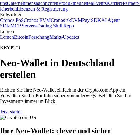
uns
Unternehmensnachrichten
Produktneuheiten
Events
Karriere
Partner
S
icherheit
Lizenzen & Registrierung
Entwickler
Cronos PoS
Cronos EVM
Cronos zkEVM
Pay SDK
AI Agent
SDK
MCP Servers
Trading Skill Repo
Lernen
Lernen
Bitcoin
Forschung
Markt-Updates
KRYPTO
Neo-Wallet in Deutschland
erstellen
Richten Sie Ihre Neo-Wallet einfach in der Crypto.com App ein.
Verwalten Sie Ihr Portfolio sicher von unterwegs. Behalten Sie Ihre
Investments immer im Blick.
Jetzt starten
Ihre Neo-Wallet: clever und sicher