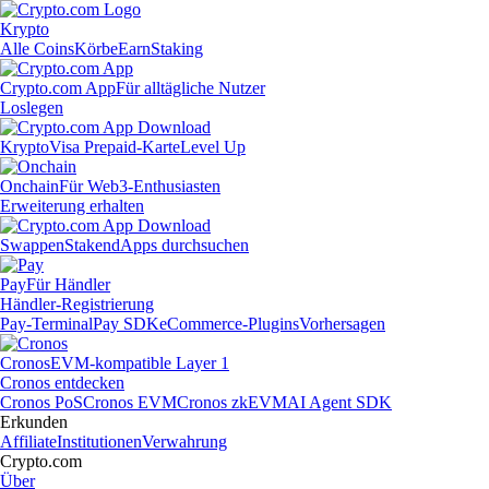
Krypto
Alle Coins
Körbe
Earn
Staking
Crypto.com App
Für alltägliche Nutzer
Loslegen
Krypto
Visa Prepaid-Karte
Level Up
Onchain
Für Web3-Enthusiasten
Erweiterung erhalten
Swappen
Staken
dApps durchsuchen
Pay
Für Händler
Händler-Registrierung
Pay-Terminal
Pay SDK
eCommerce-Plugins
Vorhersagen
Cronos
EVM-kompatible Layer 1
Cronos entdecken
Cronos PoS
Cronos EVM
Cronos zkEVM
AI Agent SDK
Erkunden
Affiliate
Institutionen
Verwahrung
Crypto.com
Über