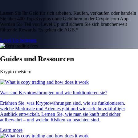
Lassen Sie Ihr Geld für sich arbeiten. Kaufen, verkaufen oder handeln
Sie über 400 Top-Kryptos ohne Gebühren in der Crypto.com App.
Werden Sie Teil von Level Up und sichern Sie sich branchenweit
führende Rewards. Es gelten die AGB.*
Level Up beitreten
Guides und Ressourcen
Krypto meistern
Was sind Kryptowährungen und wie funktionieren sie?
Erfahren Sie, was Kryptowährungen sind, wie sie funktionieren,
welche Merkmale und Arten es gibt und wie sich ihr zukünftiger
Ausblick entwickelt. Lernen Sie, wie man sie kauft und sicher
aufbewahrt – und welche Risiken zu beachten sind.
Learn more