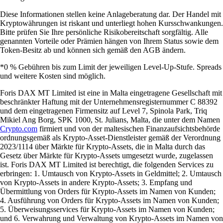
Diese Informationen stellen keine Anlageberatung dar. Der Handel mit
Kryptowährungen ist riskant und unterliegt hohen Kursschwankungen.
Bitte prüfen Sie Ihre persönliche Risikobereitschaft sorgfältig. Alle
genannten Vorteile oder Prämien hängen von Ihrem Status sowie dem
Token-Besitz ab und können sich gemäß den AGB ändern.
*0 % Gebühren bis zum Limit der jeweiligen Level-Up-Stufe. Spreads
und weitere Kosten sind möglich.
Foris DAX MT Limited ist eine in Malta eingetragene Gesellschaft mit
beschränkter Haftung mit der Unternehmensregisternummer C 88392
und dem eingetragenen Firmensitz auf Level 7, Spinola Park, Triq
Mikiel Ang Borg, SPK 1000, St. Julians, Malta, die unter dem Namen
Crypto.com
firmiert und von der maltesischen Finanzaufsichtsbehörde
ordnungsgemäß als Krypto-Asset-Dienstleister gemäß der Verordnung
2023/1114 über Märkte für Krypto-Assets, die in Malta durch das
Gesetz über Märkte für Krypto-Assets umgesetzt wurde, zugelassen
ist. Foris DAX MT Limited ist berechtigt, die folgenden Services zu
erbringen: 1. Umtausch von Krypto-Assets in Geldmittel; 2. Umtausch
von Krypto-Assets in andere Krypto-Assets; 3. Empfang und
Übermittlung von Orders für Krypto-Assets im Namen von Kunden;
4. Ausführung von Orders für Krypto-Assets im Namen von Kunden;
5. Überweisungsservices für Krypto-Assets im Namen von Kunden;
und 6. Verwahrung und Verwaltung von Krypto-Assets im Namen von