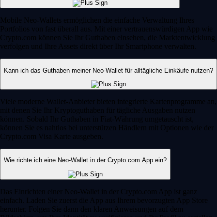
Mobile Neo-Wallets ermöglichen die einfache Verwaltung Ihres
Portfolios von fast überall aus. Mit einer vertrauenswürdigen App wie
Crypto.com können Sie Ihr Guthaben einsehen, die Marktentwicklung
verfolgen und Ihre Assets direkt über Ihr Smartphone verwalten.
Kann ich das Guthaben meiner Neo-Wallet für alltägliche Einkäufe nutzen?
Viele moderne Wallet-Anbieter bieten integrierte Kartenprogramme an,
mit denen Sie Ihr Kryptoguthaben für tägliche Ausgaben nutzen
können. Sobald Ihr Guthaben in Fiat-Währung umgetauscht ist,
können Sie es nahtlos bei unterstützen Händlern mit Optionen wie der
Crypto.com Visa Karte ausgeben.
Wie richte ich eine Neo-Wallet in der Crypto.com App ein?
Das Einrichten einer Neo-Wallet in der Crypto.com App ist ganz
einfach. Laden Sie zuerst die App aus Ihrem bevorzugten App Store
herunter. Folgen Sie dann den klaren Anweisungen auf dem