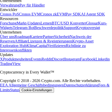
Unternehmen
Verwahrung
Pay für Händler
Entwickler
Cronos PoS
Cronos EVM
Cronos zkEVM
Pay SDK
AI Agent SDK
Ressourcen
Forschung
Markt-Updates
Lernen
BTC/USD Konverter
Glossar
Kurs-
Widgets
Telegram Bot
Beschwerdepolitik
Support
Kryptooversigt
Unternehmen
Über uns
Roadmap
Karriere
Partner
Sicherheit
Nachweis der
Reserven
Affiliate
Lizenzen & Registrierungen
Krypto-Asset
Exploration Hub
Klima
Capital
Verifizieren
Richtlinie zu
Interessenkonflikten
Updates
X
Produktneuheiten
Events
Reddit
Discord
Instagram
Facebook
Linkedin
TradingView
Cryptocurrency in Every Wallet™
Copyright © 2018 - 2026 Crypto.com. Alle Rechte vorbehalten.
EEA Allgemeine Geschäftsbedingungen
Datenschutzerklärung
Fees &
Limits
Status
Cookie-Einstellungen