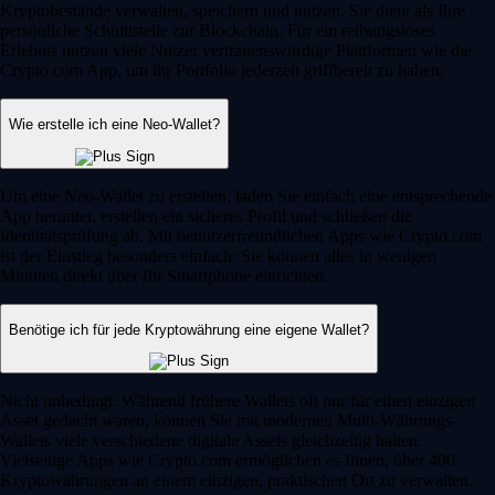
Kryptobestände verwalten, speichern und nutzen. Sie dient als Ihre
persönliche Schnittstelle zur Blockchain. Für ein reibungsloses
Erlebnis nutzen viele Nutzer vertrauenswürdige Plattformen wie die
Crypto.com App, um ihr Portfolio jederzeit griffbereit zu haben.
Wie erstelle ich eine Neo-Wallet?
Um eine Neo-Wallet zu erstellen, laden Sie einfach eine entsprechende
App herunter, erstellen ein sicheres Profil und schließen die
Identitätsprüfung ab. Mit benutzerfreundlichen Apps wie Crypto.com
ist der Einstieg besonders einfach: Sie können alles in wenigen
Minuten direkt über Ihr Smartphone einrichten.
Benötige ich für jede Kryptowährung eine eigene Wallet?
Nicht unbedingt. Während frühere Wallets oft nur für einen einzigen
Asset gedacht waren, können Sie mit modernen Multi-Währungs-
Wallets viele verschiedene digitale Assets gleichzeitig halten.
Vielseitige Apps wie Crypto.com ermöglichen es Ihnen, über 400
Kryptowährungen an einem einzigen, praktischen Ort zu verwalten.