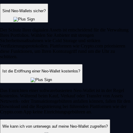
Sind Neo-Wallets sicher?
Der Schutz Ihrer digitalen Assets ist entscheidend für die Verwaltung
Ihres Portfolios. Wählen Sie Anbieter mit strengen
Sicherheitsmaßnahmen wie Cold Storage und strikten
Verifizierungsprotokollen. Plattformen wie Crypto.com priorisieren
diese Funktionen, um Ihren Kontozugriff rund um die Uhr zu
schützen.
Ist die Eröffnung einer Neo-Wallet kostenlos?
Das Einrichten einer softwarebasierten Neo-Wallet ist in der Regel
kostenlos. Während beim Kauf, Verkauf oder Transfer von Assets
Netzwerk- oder Transaktionsgebühren anfallen können, fallen für den
Download und die Registrierung bei führenden Plattformen wie der
Crypto.com App keine Einrichtungsgebühren an.
Wie kann ich von unterwegs auf meine Neo-Wallet zugreifen?