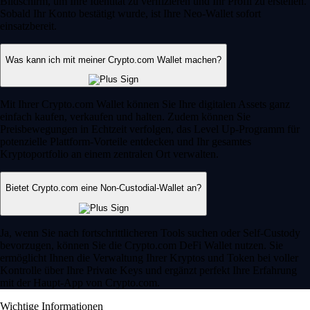
Bildschirm, um Ihre Identität zu verifizieren und Ihr Profil zu erstellen.
Sobald Ihr Konto bestätigt wurde, ist Ihre Neo-Wallet sofort
einsatzbereit.
Was kann ich mit meiner Crypto.com Wallet machen?
Mit Ihrer Crypto.com Wallet können Sie Ihre digitalen Assets ganz
einfach kaufen, verkaufen und halten. Zudem können Sie
Preisbewegungen in Echtzeit verfolgen, das Level Up-Programm für
potenzielle Plattform-Vorteile entdecken und Ihr gesamtes
Kryptoportfolio an einem zentralen Ort verwalten.
Bietet Crypto.com eine Non-Custodial-Wallet an?
Ja, wenn Sie nach fortschrittlicheren Tools suchen oder Self-Custody
bevorzugen, können Sie die Crypto.com DeFi Wallet nutzen. Sie
ermöglicht Ihnen die Verwaltung Ihrer Kryptos und Token bei voller
Kontrolle über Ihre Private Keys und ergänzt perfekt Ihre Erfahrung
mit der Haupt-App von Crypto.com.
Wichtige Informationen