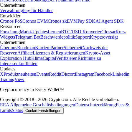
Unternehmen
Verwahrung
Pay für Händler
Entwickler
Cronos PoS
Cronos EVM
Cronos zkEVM
Pay SDK
AI Agent SDK
Ressourcen
Forschung
Markt-Updates
Lernen
BTC/USD Konverter
Glossar
Kurs-
Widgets
Telegram Bot
Beschwerdepolitik
Support
Kryptooversigt
Unternehmen
Über uns
Roadmap
Karriere
Partner
Sicherheit
Nachweis der
Reserven
Affiliate
Lizenzen & Registrierungen
Krypto-Asset
Exploration Hub
Klima
Capital
Verifizieren
Richtlinie zu
Interessenkonflikten
Updates
X
Produktneuheiten
Events
Reddit
Discord
Instagram
Facebook
Linkedin
TradingView
Cryptocurrency in Every Wallet™
Copyright © 2018 - 2026 Crypto.com. Alle Rechte vorbehalten.
EEA Allgemeine Geschäftsbedingungen
Datenschutzerklärung
Fees &
Limits
Status
Cookie-Einstellungen