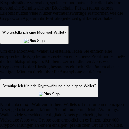
Kryptobestände verwalten, speichern und nutzen. Sie dient als Ihre
persönliche Schnittstelle zur Blockchain. Für ein reibungsloses
Erlebnis nutzen viele Nutzer vertrauenswürdige Plattformen wie die
Crypto.com App, um ihr Portfolio jederzeit griffbereit zu haben.
Wie erstelle ich eine Moonwell-Wallet?
Um eine Moonwell-Wallet zu erstellen, laden Sie einfach eine
entsprechende App herunter, erstellen ein sicheres Profil und schließen
die Identitätsprüfung ab. Mit benutzerfreundlichen Apps wie
Crypto.com ist der Einstieg besonders einfach: Sie können alles in
wenigen Minuten direkt über Ihr Smartphone einrichten.
Benötige ich für jede Kryptowährung eine eigene Wallet?
Nicht unbedingt. Während frühere Wallets oft nur für einen einzigen
Asset gedacht waren, können Sie mit modernen Multi-Währungs-
Wallets viele verschiedene digitale Assets gleichzeitig halten.
Vielseitige Apps wie Crypto.com ermöglichen es Ihnen, über 400
Kryptowährungen an einem einzigen, praktischen Ort zu verwalten.