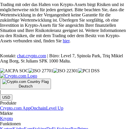
Trading mit oder das Halten von Krypto-Assets birgt Risiken und ist
möglicherweise nicht für jeden geeignet. Bitte beachten Sie, dass die
Wertentwicklung in der Vergangenheit keine Garantie für die
zukünftige Wertentwicklung ist. Überlegen Sie sorgfältig, ob eine
Investition in Krypto-Assets für Sie angesichts Ihrer finanziellen
Situation und Ihrer Risikotoleranz geeignet ist. Weitere Informationen
zu den Risiken, die mit dem Trading oder dem Besitz von Krypto-
Assets verbunden sind, finden Sie
hier
.
Kontakt:
chat.crypto.com
| Büro: Level 7, Spinola Park, Triq Mikiel
Ang Borg, St Julians SPK 1000 Malta.
Deutsch
|
USD
Produkte
Crypto.com App
Onchain
Level Up
Märkte
Krypto
Funktionen
Karten
Körbe
Earn
Staking
DeFi Staking
Pay
Prime