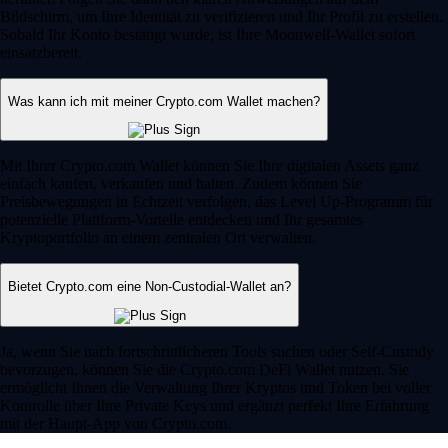
Bildschirm, um Ihre Identität zu verifizieren und Ihr Profil zu erstellen.
Sobald Ihr Konto bestätigt wurde, ist Ihre Moonwell-Wallet sofort
einsatzbereit.
Was kann ich mit meiner Crypto.com Wallet machen?
Mit Ihrer Crypto.com Wallet können Sie Ihre digitalen Assets ganz
einfach kaufen, verkaufen und halten. Zudem können Sie
Preisbewegungen in Echtzeit verfolgen, das Level Up-Programm für
potenzielle Plattform-Vorteile entdecken und Ihr gesamtes
Kryptoportfolio an einem zentralen Ort verwalten.
Bietet Crypto.com eine Non-Custodial-Wallet an?
Ja, wenn Sie nach fortschrittlicheren Tools suchen oder Self-Custody
bevorzugen, können Sie die Crypto.com DeFi Wallet nutzen. Sie
ermöglicht Ihnen die Verwaltung Ihrer Kryptos und Token bei voller
Kontrolle über Ihre Private Keys und ergänzt perfekt Ihre Erfahrung
mit der Haupt-App von Crypto.com.