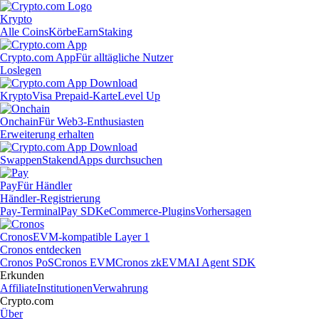
Krypto
Alle Coins
Körbe
Earn
Staking
Crypto.com App
Für alltägliche Nutzer
Loslegen
Krypto
Visa Prepaid-Karte
Level Up
Onchain
Für Web3-Enthusiasten
Erweiterung erhalten
Swappen
Staken
dApps durchsuchen
Pay
Für Händler
Händler-Registrierung
Pay-Terminal
Pay SDK
eCommerce-Plugins
Vorhersagen
Cronos
EVM-kompatible Layer 1
Cronos entdecken
Cronos PoS
Cronos EVM
Cronos zkEVM
AI Agent SDK
Erkunden
Affiliate
Institutionen
Verwahrung
Crypto.com
Über