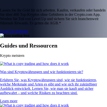
Lassen Sie Ihr Geld für sich arbeiten. Kaufen, verkaufen oder handeln
Sie über 400 Top-Kryptos ohne Gebühren in der Crypto.com App.
Werden Sie Teil von Level Up und sichern Sie sich branchenweit
führende Rewards. Es gelten die AGB.*
Level Up beitreten
Guides und Ressourcen
Krypto meistern
Was sind Kryptowährungen und wie funktionieren sie?
Erfahren Sie, was Kryptowährungen sind, wie sie funktionieren,
welche Merkmale und Arten es gibt und wie sich ihr zukünftiger
Ausblick entwickelt. Lernen Sie, wie man sie kauft und sicher
aufbewahrt – und welche Risiken zu beachten sind.
Learn more