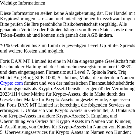
Wichtige Informationen
Diese Informationen stellen keine Anlageberatung dar. Der Handel mit
Kryptowährungen ist riskant und unterliegt hohen Kursschwankungen.
Bitte prüfen Sie Ihre persönliche Risikobereitschaft sorgfältig. Alle
genannten Vorteile oder Prämien hängen von Ihrem Status sowie dem
Token-Besitz ab und können sich gemäß den AGB ändern.
*0 % Gebühren bis zum Limit der jeweiligen Level-Up-Stufe. Spreads
und weitere Kosten sind möglich.
Foris DAX MT Limited ist eine in Malta eingetragene Gesellschaft mit
beschränkter Haftung mit der Unternehmensregisternummer C 88392
und dem eingetragenen Firmensitz auf Level 7, Spinola Park, Triq
Mikiel Ang Borg, SPK 1000, St. Julians, Malta, die unter dem Namen
Crypto.com
firmiert und von der maltesischen Finanzaufsichtsbehörde
ordnungsgemäß als Krypto-Asset-Dienstleister gemäß der Verordnung
2023/1114 über Märkte für Krypto-Assets, die in Malta durch das
Gesetz über Märkte für Krypto-Assets umgesetzt wurde, zugelassen
ist. Foris DAX MT Limited ist berechtigt, die folgenden Services zu
erbringen: 1. Umtausch von Krypto-Assets in Geldmittel; 2. Umtausch
von Krypto-Assets in andere Krypto-Assets; 3. Empfang und
Übermittlung von Orders für Krypto-Assets im Namen von Kunden;
4. Ausführung von Orders für Krypto-Assets im Namen von Kunden;
5. Überweisungsservices für Krypto-Assets im Namen von Kunden;