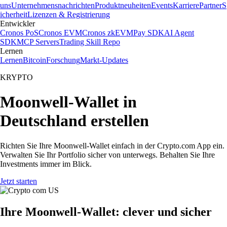
uns
Unternehmensnachrichten
Produktneuheiten
Events
Karriere
Partner
S
icherheit
Lizenzen & Registrierung
Entwickler
Cronos PoS
Cronos EVM
Cronos zkEVM
Pay SDK
AI Agent
SDK
MCP Servers
Trading Skill Repo
Lernen
Lernen
Bitcoin
Forschung
Markt-Updates
KRYPTO
Moonwell-Wallet in
Deutschland erstellen
Richten Sie Ihre Moonwell-Wallet einfach in der Crypto.com App ein.
Verwalten Sie Ihr Portfolio sicher von unterwegs. Behalten Sie Ihre
Investments immer im Blick.
Jetzt starten
Ihre Moonwell-Wallet: clever und sicher