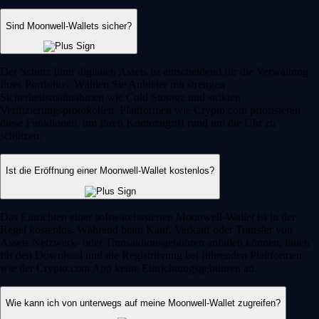
Sind Moonwell-Wallets sicher?
Der Schutz Ihrer digitalen Assets ist entscheidend für die Verwaltung
Ihres Portfolios. Wählen Sie Anbieter mit strengen
Sicherheitsmaßnahmen wie Cold Storage und strikten
Verifizierungsprotokollen. Plattformen wie Crypto.com priorisieren
diese Funktionen, um Ihren Kontozugriff rund um die Uhr zu
schützen.
Ist die Eröffnung einer Moonwell-Wallet kostenlos?
Das Einrichten einer softwarebasierten Moonwell-Wallet ist in der
Regel kostenlos. Während beim Kauf, Verkauf oder Transfer von
Assets Netzwerk- oder Transaktionsgebühren anfallen können, fallen
für den Download und die Registrierung bei führenden Plattformen
wie der Crypto.com App keine Einrichtungsgebühren an.
Wie kann ich von unterwegs auf meine Moonwell-Wallet zugreifen?