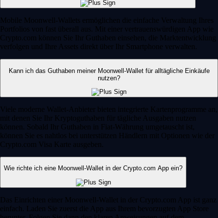
Mobile Moonwell-Wallets ermöglichen die einfache Verwaltung Ihres
Portfolios von fast überall aus. Mit einer vertrauenswürdigen App wie
Crypto.com können Sie Ihr Guthaben einsehen, die Marktentwicklung
verfolgen und Ihre Assets direkt über Ihr Smartphone verwalten.
Kann ich das Guthaben meiner Moonwell-Wallet für alltägliche Einkäufe
nutzen?
Viele moderne Wallet-Anbieter bieten integrierte Kartenprogramme an,
mit denen Sie Ihr Kryptoguthaben für tägliche Ausgaben nutzen
können. Sobald Ihr Guthaben in Fiat-Währung umgetauscht ist,
können Sie es nahtlos bei unterstützen Händlern mit Optionen wie der
Crypto.com Visa Karte ausgeben.
Wie richte ich eine Moonwell-Wallet in der Crypto.com App ein?
Das Einrichten einer Moonwell-Wallet in der Crypto.com App ist ganz
einfach. Laden Sie zuerst die App aus Ihrem bevorzugten App Store
herunter. Folgen Sie dann den klaren Anweisungen auf dem