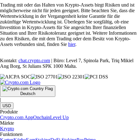
Trading mit oder das Halten von Krypto-Assets birgt Risiken und ist
möglicherweise nicht für jeden geeignet. Bitte beachten Sie, dass die
Wertentwicklung in der Vergangenheit keine Garantie für die
zukünftige Wertentwicklung ist. Überlegen Sie sorgfältig, ob eine
Investition in Krypto-Assets für Sie angesichts Ihrer finanziellen
Situation und Ihrer Risikotoleranz geeignet ist. Weitere Informationen
zu den Risiken, die mit dem Trading oder dem Besitz von Krypto-
Assets verbunden sind, finden Sie
hier
.
Kontakt:
chat.crypto.com
| Büro: Level 7, Spinola Park, Triq Mikiel
Ang Borg, St Julians SPK 1000 Malta.
Deutsch
|
USD
Produkte
Crypto.com App
Onchain
Level Up
Märkte
Krypto
Funktionen
Karten
Körbe
Earn
Staking
DeFi Staking
Pay
Prime