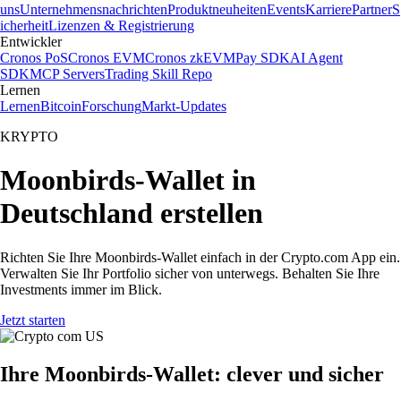
uns
Unternehmensnachrichten
Produktneuheiten
Events
Karriere
Partner
S
icherheit
Lizenzen & Registrierung
Entwickler
Cronos PoS
Cronos EVM
Cronos zkEVM
Pay SDK
AI Agent
SDK
MCP Servers
Trading Skill Repo
Lernen
Lernen
Bitcoin
Forschung
Markt-Updates
KRYPTO
Moonbirds-Wallet in
Deutschland erstellen
Richten Sie Ihre Moonbirds-Wallet einfach in der Crypto.com App ein.
Verwalten Sie Ihr Portfolio sicher von unterwegs. Behalten Sie Ihre
Investments immer im Blick.
Jetzt starten
Ihre Moonbirds-Wallet: clever und sicher