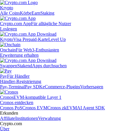
Krypto
Alle Coins
Körbe
Earn
Staking
Crypto.com App
Für alltägliche Nutzer
Loslegen
Krypto
Visa Prepaid-Karte
Level Up
Onchain
Für Web3-Enthusiasten
Erweiterung erhalten
Swappen
Staken
dApps durchsuchen
Pay
Für Händler
Händler-Registrierung
Pay-Terminal
Pay SDK
eCommerce-Plugins
Vorhersagen
Cronos
EVM-kompatible Layer 1
Cronos entdecken
Cronos PoS
Cronos EVM
Cronos zkEVM
AI Agent SDK
Erkunden
Affiliate
Institutionen
Verwahrung
Crypto.com
Über