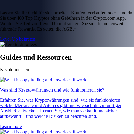
Lassen Sie Ihr Geld für sich arbeiten. Kaufen, verkaufen oder handeln
Sie über 400 Top-Kryptos ohne Gebühren in der Crypto.com App.
Werden Sie Teil von Level Up und sichern Sie sich branchenweit
führende Rewards. Es gelten die AGB.*
Level Up beitreten
Guides und Ressourcen
Krypto meistern
Was sind Kryptowährungen und wie funktionieren sie?
Erfahren Sie, was Kryptowährungen sind, wie sie funktionieren,
welche Merkmale und Arten es gibt und wie sich ihr zukünftiger
Ausblick entwickelt. Lernen Sie, wie man sie kauft und sicher
aufbewahrt – und welche Risiken zu beachten sind.
Learn more