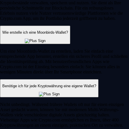
Kryptobestände verwalten, speichern und nutzen. Sie dient als Ihre
persönliche Schnittstelle zur Blockchain. Für ein reibungsloses
Erlebnis nutzen viele Nutzer vertrauenswürdige Plattformen wie die
Crypto.com App, um ihr Portfolio jederzeit griffbereit zu haben.
Wie erstelle ich eine Moonbirds-Wallet?
Um eine Moonbirds-Wallet zu erstellen, laden Sie einfach eine
entsprechende App herunter, erstellen ein sicheres Profil und schließen
die Identitätsprüfung ab. Mit benutzerfreundlichen Apps wie
Crypto.com ist der Einstieg besonders einfach: Sie können alles in
wenigen Minuten direkt über Ihr Smartphone einrichten.
Benötige ich für jede Kryptowährung eine eigene Wallet?
Nicht unbedingt. Während frühere Wallets oft nur für einen einzigen
Asset gedacht waren, können Sie mit modernen Multi-Währungs-
Wallets viele verschiedene digitale Assets gleichzeitig halten.
Vielseitige Apps wie Crypto.com ermöglichen es Ihnen, über 400
Kryptowährungen an einem einzigen, praktischen Ort zu verwalten.