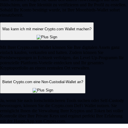
Bildschirm, um Ihre Identität zu verifizieren und Ihr Profil zu erstellen.
Sobald Ihr Konto bestätigt wurde, ist Ihre Moonbirds-Wallet sofort
einsatzbereit.
Was kann ich mit meiner Crypto.com Wallet machen?
Mit Ihrer Crypto.com Wallet können Sie Ihre digitalen Assets ganz
einfach kaufen, verkaufen und halten. Zudem können Sie
Preisbewegungen in Echtzeit verfolgen, das Level Up-Programm für
potenzielle Plattform-Vorteile entdecken und Ihr gesamtes
Kryptoportfolio an einem zentralen Ort verwalten.
Bietet Crypto.com eine Non-Custodial-Wallet an?
Ja, wenn Sie nach fortschrittlicheren Tools suchen oder Self-Custody
bevorzugen, können Sie die Crypto.com DeFi Wallet nutzen. Sie
ermöglicht Ihnen die Verwaltung Ihrer Kryptos und Token bei voller
Kontrolle über Ihre Private Keys und ergänzt perfekt Ihre Erfahrung
mit der Haupt-App von Crypto.com.