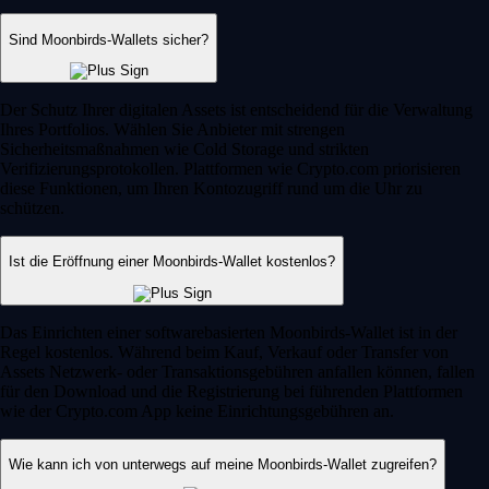
Sind Moonbirds-Wallets sicher?
Der Schutz Ihrer digitalen Assets ist entscheidend für die Verwaltung
Ihres Portfolios. Wählen Sie Anbieter mit strengen
Sicherheitsmaßnahmen wie Cold Storage und strikten
Verifizierungsprotokollen. Plattformen wie Crypto.com priorisieren
diese Funktionen, um Ihren Kontozugriff rund um die Uhr zu
schützen.
Ist die Eröffnung einer Moonbirds-Wallet kostenlos?
Das Einrichten einer softwarebasierten Moonbirds-Wallet ist in der
Regel kostenlos. Während beim Kauf, Verkauf oder Transfer von
Assets Netzwerk- oder Transaktionsgebühren anfallen können, fallen
für den Download und die Registrierung bei führenden Plattformen
wie der Crypto.com App keine Einrichtungsgebühren an.
Wie kann ich von unterwegs auf meine Moonbirds-Wallet zugreifen?