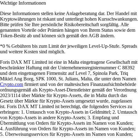
Wichtige Informationen
Diese Informationen stellen keine Anlageberatung dar. Der Handel mit
Kryptowährungen ist riskant und unterliegt hohen Kursschwankungen.
Bitte prüfen Sie Ihre persönliche Risikobereitschaft sorgfältig. Alle
genannten Vorteile oder Prämien hängen von Ihrem Status sowie dem
Token-Besitz ab und können sich gemäß den AGB ändern.
*0 % Gebühren bis zum Limit der jeweiligen Level-Up-Stufe. Spreads
und weitere Kosten sind möglich.
Foris DAX MT Limited ist eine in Malta eingetragene Gesellschaft mit
beschränkter Haftung mit der Unternehmensregisternummer C 88392
und dem eingetragenen Firmensitz auf Level 7, Spinola Park, Triq
Mikiel Ang Borg, SPK 1000, St. Julians, Malta, die unter dem Namen
Crypto.com
firmiert und von der maltesischen Finanzaufsichtsbehörde
ordnungsgemäß als Krypto-Asset-Dienstleister gemäß der Verordnung
2023/1114 über Märkte für Krypto-Assets, die in Malta durch das
Gesetz über Märkte für Krypto-Assets umgesetzt wurde, zugelassen
ist. Foris DAX MT Limited ist berechtigt, die folgenden Services zu
erbringen: 1. Umtausch von Krypto-Assets in Geldmittel; 2. Umtausch
von Krypto-Assets in andere Krypto-Assets; 3. Empfang und
Übermittlung von Orders für Krypto-Assets im Namen von Kunden;
4. Ausführung von Orders für Krypto-Assets im Namen von Kunden;
5. Überweisungsservices für Krypto-Assets im Namen von Kunden;