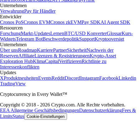
Unternehmen
Verwahrung
Pay für Händler
Entwickler
Cronos PoS
Cronos EVM
Cronos zkEVM
Pay SDK
AI Agent SDK
Ressourcen
Forschung
Markt-Updates
Lernen
BTC/USD Konverter
Glossar
Kurs-
Widgets
Telegram Bot
Beschwerdepolitik
Support
Kryptooversigt
Unternehmen
Über uns
Roadmap
Karriere
Partner
Sicherheit
Nachweis der
Reserven
Affiliate
Lizenzen & Registrierungen
Krypto-Asset
Exploration Hub
Klima
Capital
Verifizieren
Richtlinie zu
Interessenkonflikten
Updates
X
Produktneuheiten
Events
Reddit
Discord
Instagram
Facebook
Linkedin
TradingView
Cryptocurrency in Every Wallet™
Copyright © 2018 - 2026 Crypto.com. Alle Rechte vorbehalten.
EEA Allgemeine Geschäftsbedingungen
Datenschutzerklärung
Fees &
Limits
Status
Cookie-Einstellungen