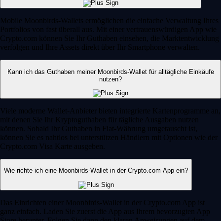
Mobile Moonbirds-Wallets ermöglichen die einfache Verwaltung Ihres
Portfolios von fast überall aus. Mit einer vertrauenswürdigen App wie
Crypto.com können Sie Ihr Guthaben einsehen, die Marktentwicklung
verfolgen und Ihre Assets direkt über Ihr Smartphone verwalten.
Kann ich das Guthaben meiner Moonbirds-Wallet für alltägliche Einkäufe
nutzen?
Viele moderne Wallet-Anbieter bieten integrierte Kartenprogramme an,
mit denen Sie Ihr Kryptoguthaben für tägliche Ausgaben nutzen
können. Sobald Ihr Guthaben in Fiat-Währung umgetauscht ist,
können Sie es nahtlos bei unterstützen Händlern mit Optionen wie der
Crypto.com Visa Karte ausgeben.
Wie richte ich eine Moonbirds-Wallet in der Crypto.com App ein?
Das Einrichten einer Moonbirds-Wallet in der Crypto.com App ist
ganz einfach. Laden Sie zuerst die App aus Ihrem bevorzugten App
Store herunter. Folgen Sie dann den klaren Anweisungen auf dem