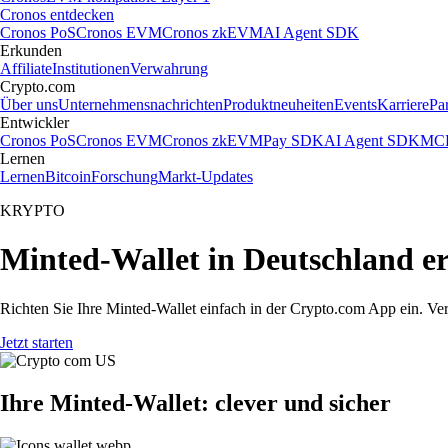
Cronos entdecken
Cronos PoS
Cronos EVM
Cronos zkEVM
AI Agent SDK
Erkunden
Affiliate
Institutionen
Verwahrung
Crypto.com
Über uns
Unternehmensnachrichten
Produktneuheiten
Events
Karriere
Pa
Entwickler
Cronos PoS
Cronos EVM
Cronos zkEVM
Pay SDK
AI Agent SDK
MCP
Lernen
Lernen
Bitcoin
Forschung
Markt-Updates
KRYPTO
Minted-Wallet in Deutschland er
Richten Sie Ihre Minted-Wallet einfach in der Crypto.com App ein. Ver
Jetzt starten
Ihre Minted-Wallet: clever und sicher