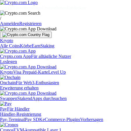
Märkte
Einzelpersonen
Unternehmen
Entdecken
/
Anmelden
Registrieren
Krypto
Alle Coins
Körbe
Earn
Staking
Crypto.com App
Für alltägliche Nutzer
Loslegen
Krypto
Visa Prepaid-Karte
Level Up
Onchain
Für Web3-Enthusiasten
Erweiterung erhalten
Swappen
Staken
dApps durchsuchen
Pay
Für Händler
Händler-Registrierung
Pay-Terminal
Pay SDK
eCommerce-Plugins
Vorhersagen
Cronos
EVM-kompatible Layer 1