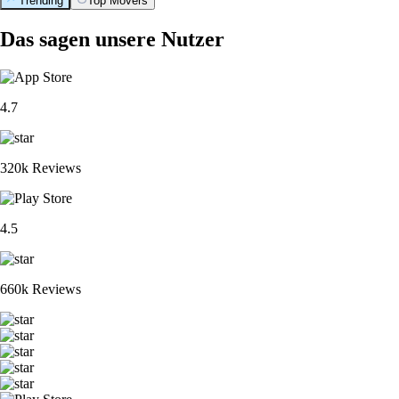
Trending
Top Movers
Das sagen unsere Nutzer
4.7
320k Reviews
4.5
660k Reviews