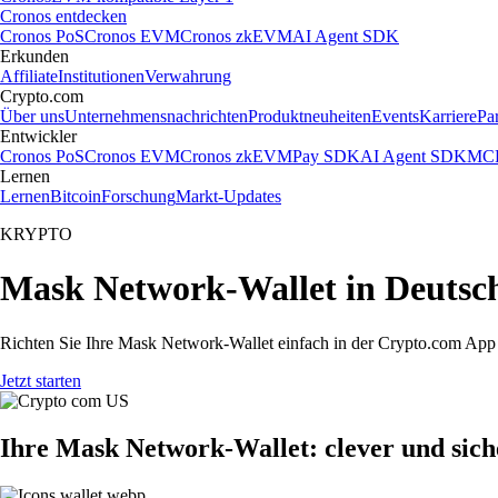
Cronos entdecken
Cronos PoS
Cronos EVM
Cronos zkEVM
AI Agent SDK
Erkunden
Affiliate
Institutionen
Verwahrung
Crypto.com
Über uns
Unternehmensnachrichten
Produktneuheiten
Events
Karriere
Pa
Entwickler
Cronos PoS
Cronos EVM
Cronos zkEVM
Pay SDK
AI Agent SDK
MCP
Lernen
Lernen
Bitcoin
Forschung
Markt-Updates
KRYPTO
Mask Network-Wallet in Deutsch
Richten Sie Ihre Mask Network-Wallet einfach in der Crypto.com App e
Jetzt starten
Ihre Mask Network-Wallet: clever und sich