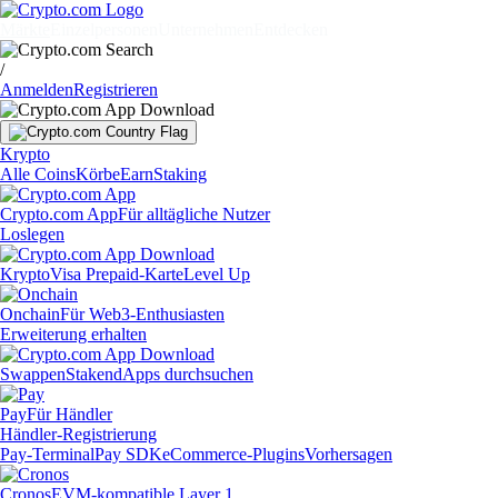
Märkte
Einzelpersonen
Unternehmen
Entdecken
/
Anmelden
Registrieren
Krypto
Alle Coins
Körbe
Earn
Staking
Crypto.com App
Für alltägliche Nutzer
Loslegen
Krypto
Visa Prepaid-Karte
Level Up
Onchain
Für Web3-Enthusiasten
Erweiterung erhalten
Swappen
Staken
dApps durchsuchen
Pay
Für Händler
Händler-Registrierung
Pay-Terminal
Pay SDK
eCommerce-Plugins
Vorhersagen
Cronos
EVM-kompatible Layer 1