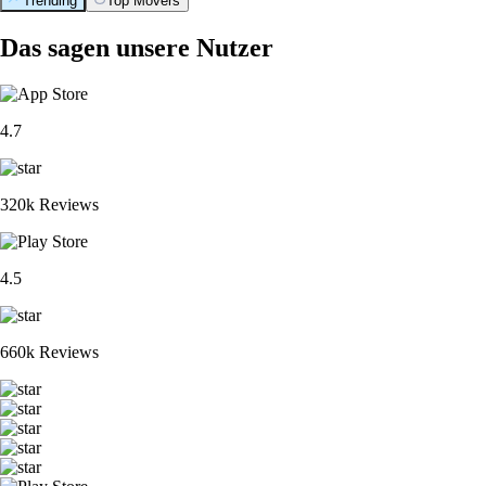
Trending
Top Movers
Das sagen unsere Nutzer
4.7
320k Reviews
4.5
660k Reviews