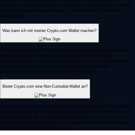
Bildschirm, um Ihre Identität zu verifizieren und Ihr Profil zu erstellen.
Sobald Ihr Konto bestätigt wurde, ist Ihre MANEKI-Wallet sofort
einsatzbereit.
Was kann ich mit meiner Crypto.com Wallet machen?
Mit Ihrer Crypto.com Wallet können Sie Ihre digitalen Assets ganz
einfach kaufen, verkaufen und halten. Zudem können Sie
Preisbewegungen in Echtzeit verfolgen, das Level Up-Programm für
potenzielle Plattform-Vorteile entdecken und Ihr gesamtes
Kryptoportfolio an einem zentralen Ort verwalten.
Bietet Crypto.com eine Non-Custodial-Wallet an?
Ja, wenn Sie nach fortschrittlicheren Tools suchen oder Self-Custody
bevorzugen, können Sie die Crypto.com DeFi Wallet nutzen. Sie
ermöglicht Ihnen die Verwaltung Ihrer Kryptos und Token bei voller
Kontrolle über Ihre Private Keys und ergänzt perfekt Ihre Erfahrung
mit der Haupt-App von Crypto.com.