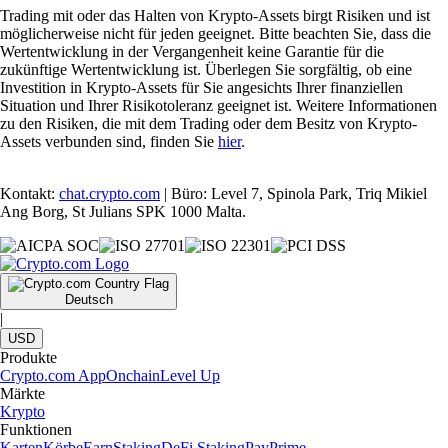
Trading mit oder das Halten von Krypto-Assets birgt Risiken und ist
möglicherweise nicht für jeden geeignet. Bitte beachten Sie, dass die
Wertentwicklung in der Vergangenheit keine Garantie für die
zukünftige Wertentwicklung ist. Überlegen Sie sorgfältig, ob eine
Investition in Krypto-Assets für Sie angesichts Ihrer finanziellen
Situation und Ihrer Risikotoleranz geeignet ist. Weitere Informationen
zu den Risiken, die mit dem Trading oder dem Besitz von Krypto-
Assets verbunden sind, finden Sie
hier
.
Kontakt:
chat.crypto.com
| Büro: Level 7, Spinola Park, Triq Mikiel
Ang Borg, St Julians SPK 1000 Malta.
Deutsch
|
USD
Produkte
Crypto.com App
Onchain
Level Up
Märkte
Krypto
Funktionen
Karten
Körbe
Earn
Staking
DeFi Staking
Pay
Prime