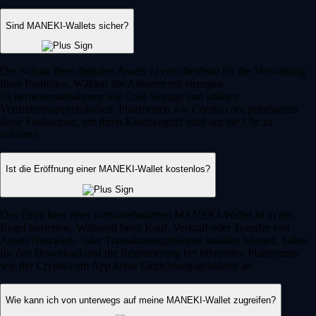
Sind MANEKI-Wallets sicher?
Der Schutz Ihrer digitalen Assets ist entscheidend für die Verwaltung
Ihres Portfolios. Wählen Sie Anbieter mit strengen
Sicherheitsmaßnahmen wie Cold Storage und strikten
Verifizierungsprotokollen. Plattformen wie Crypto.com priorisieren
diese Funktionen, um Ihren Kontozugriff rund um die Uhr zu
schützen.
Ist die Eröffnung einer MANEKI-Wallet kostenlos?
Das Einrichten einer softwarebasierten MANEKI-Wallet ist in der
Regel kostenlos. Während beim Kauf, Verkauf oder Transfer von
Assets Netzwerk- oder Transaktionsgebühren anfallen können, fallen
für den Download und die Registrierung bei führenden Plattformen
wie der Crypto.com App keine Einrichtungsgebühren an.
Wie kann ich von unterwegs auf meine MANEKI-Wallet zugreifen?