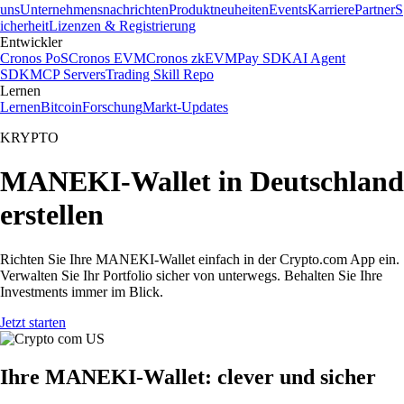
uns
Unternehmensnachrichten
Produktneuheiten
Events
Karriere
Partner
S
icherheit
Lizenzen & Registrierung
Entwickler
Cronos PoS
Cronos EVM
Cronos zkEVM
Pay SDK
AI Agent
SDK
MCP Servers
Trading Skill Repo
Lernen
Lernen
Bitcoin
Forschung
Markt-Updates
KRYPTO
MANEKI-Wallet in Deutschland
erstellen
Richten Sie Ihre MANEKI-Wallet einfach in der Crypto.com App ein.
Verwalten Sie Ihr Portfolio sicher von unterwegs. Behalten Sie Ihre
Investments immer im Blick.
Jetzt starten
Ihre MANEKI-Wallet: clever und sicher