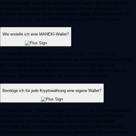
Kryptobestände verwalten, speichern und nutzen. Sie dient als Ihre
persönliche Schnittstelle zur Blockchain. Für ein reibungsloses
Erlebnis nutzen viele Nutzer vertrauenswürdige Plattformen wie die
Crypto.com App, um ihr Portfolio jederzeit griffbereit zu haben.
Wie erstelle ich eine MANEKI-Wallet?
Um eine MANEKI-Wallet zu erstellen, laden Sie einfach eine
entsprechende App herunter, erstellen ein sicheres Profil und schließen
die Identitätsprüfung ab. Mit benutzerfreundlichen Apps wie
Crypto.com ist der Einstieg besonders einfach: Sie können alles in
wenigen Minuten direkt über Ihr Smartphone einrichten.
Benötige ich für jede Kryptowährung eine eigene Wallet?
Nicht unbedingt. Während frühere Wallets oft nur für einen einzigen
Asset gedacht waren, können Sie mit modernen Multi-Währungs-
Wallets viele verschiedene digitale Assets gleichzeitig halten.
Vielseitige Apps wie Crypto.com ermöglichen es Ihnen, über 400
Kryptowährungen an einem einzigen, praktischen Ort zu verwalten.