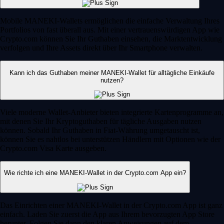
Mobile MANEKI-Wallets ermöglichen die einfache Verwaltung Ihres
Portfolios von fast überall aus. Mit einer vertrauenswürdigen App wie
Crypto.com können Sie Ihr Guthaben einsehen, die Marktentwicklung
verfolgen und Ihre Assets direkt über Ihr Smartphone verwalten.
Kann ich das Guthaben meiner MANEKI-Wallet für alltägliche Einkäufe
nutzen?
Viele moderne Wallet-Anbieter bieten integrierte Kartenprogramme an,
mit denen Sie Ihr Kryptoguthaben für tägliche Ausgaben nutzen
können. Sobald Ihr Guthaben in Fiat-Währung umgetauscht ist,
können Sie es nahtlos bei unterstützen Händlern mit Optionen wie der
Crypto.com Visa Karte ausgeben.
Wie richte ich eine MANEKI-Wallet in der Crypto.com App ein?
Das Einrichten einer MANEKI-Wallet in der Crypto.com App ist ganz
einfach. Laden Sie zuerst die App aus Ihrem bevorzugten App Store
herunter. Folgen Sie dann den klaren Anweisungen auf dem