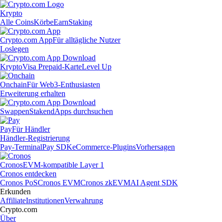
Krypto
Alle Coins
Körbe
Earn
Staking
Crypto.com App
Für alltägliche Nutzer
Loslegen
Krypto
Visa Prepaid-Karte
Level Up
Onchain
Für Web3-Enthusiasten
Erweiterung erhalten
Swappen
Staken
dApps durchsuchen
Pay
Für Händler
Händler-Registrierung
Pay-Terminal
Pay SDK
eCommerce-Plugins
Vorhersagen
Cronos
EVM-kompatible Layer 1
Cronos entdecken
Cronos PoS
Cronos EVM
Cronos zkEVM
AI Agent SDK
Erkunden
Affiliate
Institutionen
Verwahrung
Crypto.com
Über