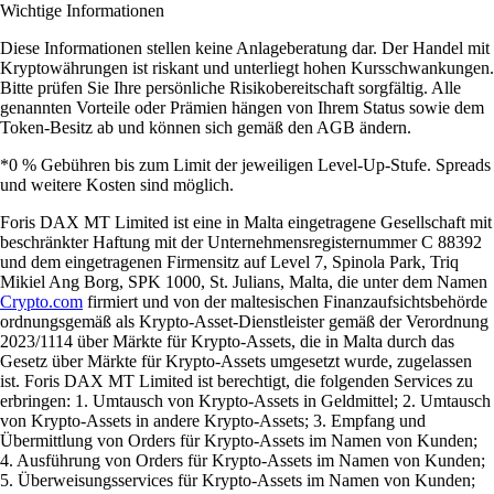
Wichtige Informationen
Diese Informationen stellen keine Anlageberatung dar. Der Handel mit
Kryptowährungen ist riskant und unterliegt hohen Kursschwankungen.
Bitte prüfen Sie Ihre persönliche Risikobereitschaft sorgfältig. Alle
genannten Vorteile oder Prämien hängen von Ihrem Status sowie dem
Token-Besitz ab und können sich gemäß den AGB ändern.
*0 % Gebühren bis zum Limit der jeweiligen Level-Up-Stufe. Spreads
und weitere Kosten sind möglich.
Foris DAX MT Limited ist eine in Malta eingetragene Gesellschaft mit
beschränkter Haftung mit der Unternehmensregisternummer C 88392
und dem eingetragenen Firmensitz auf Level 7, Spinola Park, Triq
Mikiel Ang Borg, SPK 1000, St. Julians, Malta, die unter dem Namen
Crypto.com
firmiert und von der maltesischen Finanzaufsichtsbehörde
ordnungsgemäß als Krypto-Asset-Dienstleister gemäß der Verordnung
2023/1114 über Märkte für Krypto-Assets, die in Malta durch das
Gesetz über Märkte für Krypto-Assets umgesetzt wurde, zugelassen
ist. Foris DAX MT Limited ist berechtigt, die folgenden Services zu
erbringen: 1. Umtausch von Krypto-Assets in Geldmittel; 2. Umtausch
von Krypto-Assets in andere Krypto-Assets; 3. Empfang und
Übermittlung von Orders für Krypto-Assets im Namen von Kunden;
4. Ausführung von Orders für Krypto-Assets im Namen von Kunden;
5. Überweisungsservices für Krypto-Assets im Namen von Kunden;