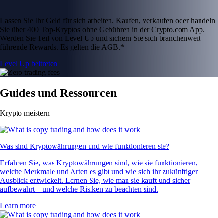
Lassen Sie Ihr Geld für sich arbeiten. Kaufen, verkaufen oder handeln
Sie über 400 Top-Kryptos ohne Gebühren in der Crypto.com App.
Werden Sie Teil von Level Up und sichern Sie sich branchenweit
führende Rewards. Es gelten die AGB.*
Level Up beitreten
Guides und Ressourcen
Krypto meistern
Was sind Kryptowährungen und wie funktionieren sie?
Erfahren Sie, was Kryptowährungen sind, wie sie funktionieren,
welche Merkmale und Arten es gibt und wie sich ihr zukünftiger
Ausblick entwickelt. Lernen Sie, wie man sie kauft und sicher
aufbewahrt – und welche Risiken zu beachten sind.
Learn more