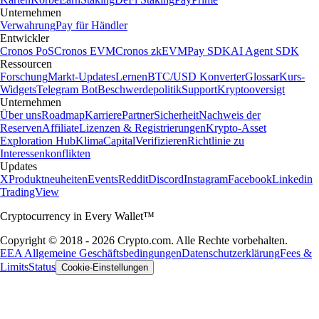
Unternehmen
Verwahrung
Pay für Händler
Entwickler
Cronos PoS
Cronos EVM
Cronos zkEVM
Pay SDK
AI Agent SDK
Ressourcen
Forschung
Markt-Updates
Lernen
BTC/USD Konverter
Glossar
Kurs-
Widgets
Telegram Bot
Beschwerdepolitik
Support
Kryptooversigt
Unternehmen
Über uns
Roadmap
Karriere
Partner
Sicherheit
Nachweis der
Reserven
Affiliate
Lizenzen & Registrierungen
Krypto-Asset
Exploration Hub
Klima
Capital
Verifizieren
Richtlinie zu
Interessenkonflikten
Updates
X
Produktneuheiten
Events
Reddit
Discord
Instagram
Facebook
Linkedin
TradingView
Cryptocurrency in Every Wallet™
Copyright © 2018 - 2026 Crypto.com. Alle Rechte vorbehalten.
EEA Allgemeine Geschäftsbedingungen
Datenschutzerklärung
Fees &
Limits
Status
Cookie-Einstellungen