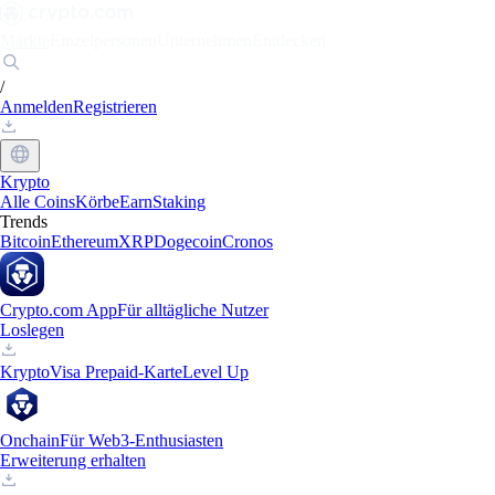
Märkte
Einzelpersonen
Unternehmen
Entdecken
/
Anmelden
Registrieren
Krypto
Alle Coins
Körbe
Earn
Staking
Trends
Bitcoin
Ethereum
XRP
Dogecoin
Cronos
Crypto.com App
Für alltägliche Nutzer
Loslegen
Krypto
Visa Prepaid-Karte
Level Up
Onchain
Für Web3-Enthusiasten
Erweiterung erhalten