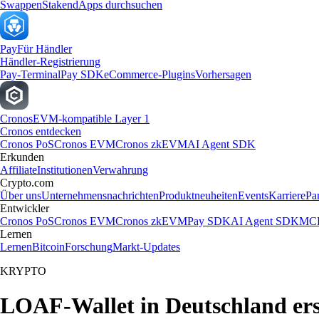
Swappen
Staken
dApps durchsuchen
Pay
Für Händler
Händler-Registrierung
Pay-Terminal
Pay SDK
eCommerce-Plugins
Vorhersagen
Cronos
EVM-kompatible Layer 1
Cronos entdecken
Cronos PoS
Cronos EVM
Cronos zkEVM
AI Agent SDK
Erkunden
Affiliate
Institutionen
Verwahrung
Crypto.com
Über uns
Unternehmensnachrichten
Produktneuheiten
Events
Karriere
Pa
Entwickler
Cronos PoS
Cronos EVM
Cronos zkEVM
Pay SDK
AI Agent SDK
MCP
Lernen
Lernen
Bitcoin
Forschung
Markt-Updates
KRYPTO
LOAF-Wallet in Deutschland ers