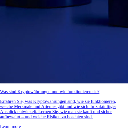
Was sind Kryptowährungen und wie funktionieren sie?
Erfahren Sie, was Kryptowährungen sind, wie sie funktionieren,
welche Merkmale und Arten es gibt und wie sich ihr zukünftiger
Ausblick entwickelt. Lernen Sie, wie man sie kauft und sicher
aufbewahrt – und welche Risiken zu beachten sind.
Learn more