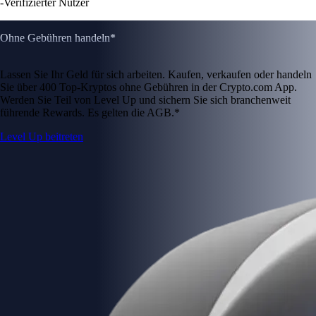
-
Verifizierter Nutzer
Ohne Gebühren handeln*
Lassen Sie Ihr Geld für sich arbeiten. Kaufen, verkaufen oder handeln
Sie über 400 Top-Kryptos ohne Gebühren in der Crypto.com App.
Werden Sie Teil von Level Up und sichern Sie sich branchenweit
führende Rewards. Es gelten die AGB.*
Level Up beitreten