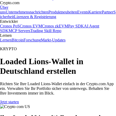
Crypto.com
Über
uns
Unternehmensnachrichten
Produktneuheiten
Events
Karriere
Partner
S
icherheit
Lizenzen & Registrierung
Entwickler
Cronos PoS
Cronos EVM
Cronos zkEVM
Pay SDK
AI Agent
SDK
MCP Servers
Trading Skill Repo
Lernen
Lernen
Bitcoin
Forschung
Markt-Updates
KRYPTO
Loaded Lions-Wallet in
Deutschland erstellen
Richten Sie Ihre Loaded Lions-Wallet einfach in der Crypto.com App
ein. Verwalten Sie Ihr Portfolio sicher von unterwegs. Behalten Sie
Ihre Investments immer im Blick.
Jetzt starten