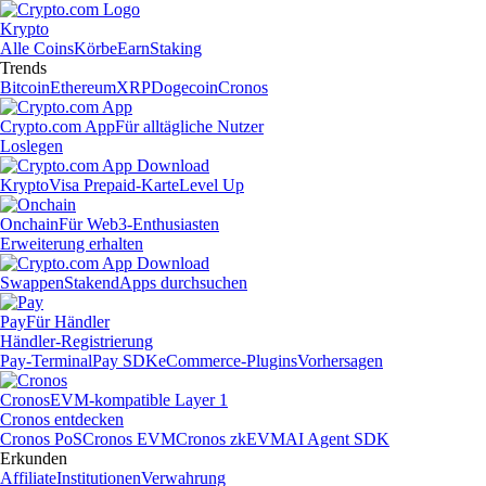
Krypto
Alle Coins
Körbe
Earn
Staking
Trends
Bitcoin
Ethereum
XRP
Dogecoin
Cronos
Crypto.com App
Für alltägliche Nutzer
Loslegen
Krypto
Visa Prepaid-Karte
Level Up
Onchain
Für Web3-Enthusiasten
Erweiterung erhalten
Swappen
Staken
dApps durchsuchen
Pay
Für Händler
Händler-Registrierung
Pay-Terminal
Pay SDK
eCommerce-Plugins
Vorhersagen
Cronos
EVM-kompatible Layer 1
Cronos entdecken
Cronos PoS
Cronos EVM
Cronos zkEVM
AI Agent SDK
Erkunden
Affiliate
Institutionen
Verwahrung