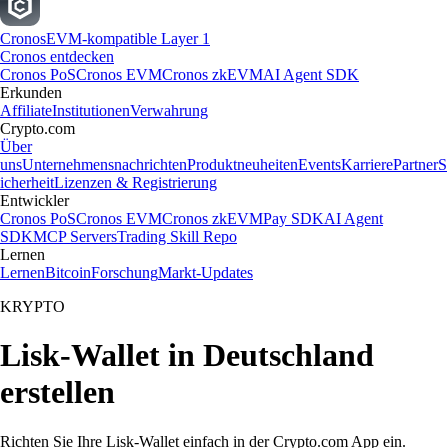
Cronos
EVM-kompatible Layer 1
Cronos entdecken
Cronos PoS
Cronos EVM
Cronos zkEVM
AI Agent SDK
Erkunden
Affiliate
Institutionen
Verwahrung
Crypto.com
Über
uns
Unternehmensnachrichten
Produktneuheiten
Events
Karriere
Partner
S
icherheit
Lizenzen & Registrierung
Entwickler
Cronos PoS
Cronos EVM
Cronos zkEVM
Pay SDK
AI Agent
SDK
MCP Servers
Trading Skill Repo
Lernen
Lernen
Bitcoin
Forschung
Markt-Updates
KRYPTO
Lisk-Wallet in Deutschland
erstellen
Richten Sie Ihre Lisk-Wallet einfach in der Crypto.com App ein.