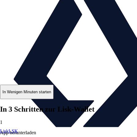
In Wenigen Minuten starten
In 3 Schritten zur Lisk-Wallet
1
Lisk
LSK
App herunterladen