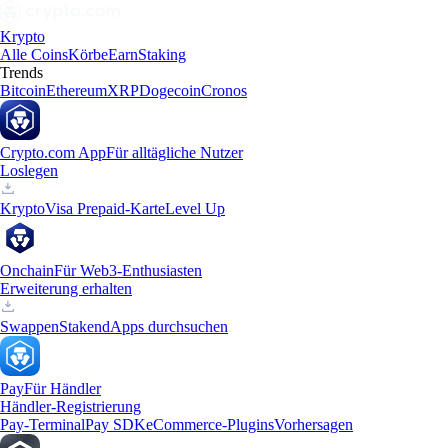
Krypto
Alle Coins
Körbe
Earn
Staking
Trends
Bitcoin
Ethereum
XRP
Dogecoin
Cronos
Crypto.com App
Für alltägliche Nutzer
Loslegen
Krypto
Visa Prepaid-Karte
Level Up
Onchain
Für Web3-Enthusiasten
Erweiterung erhalten
Swappen
Staken
dApps durchsuchen
Pay
Für Händler
Händler-Registrierung
Pay-Terminal
Pay SDK
eCommerce-Plugins
Vorhersagen