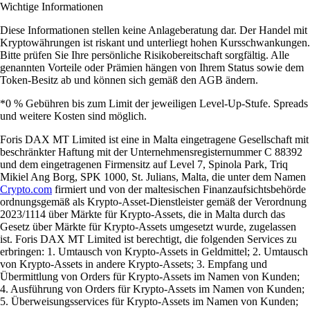
Wichtige Informationen
Diese Informationen stellen keine Anlageberatung dar. Der Handel mit
Kryptowährungen ist riskant und unterliegt hohen Kursschwankungen.
Bitte prüfen Sie Ihre persönliche Risikobereitschaft sorgfältig. Alle
genannten Vorteile oder Prämien hängen von Ihrem Status sowie dem
Token-Besitz ab und können sich gemäß den AGB ändern.
*0 % Gebühren bis zum Limit der jeweiligen Level-Up-Stufe. Spreads
und weitere Kosten sind möglich.
Foris DAX MT Limited ist eine in Malta eingetragene Gesellschaft mit
beschränkter Haftung mit der Unternehmensregisternummer C 88392
und dem eingetragenen Firmensitz auf Level 7, Spinola Park, Triq
Mikiel Ang Borg, SPK 1000, St. Julians, Malta, die unter dem Namen
Crypto.com
firmiert und von der maltesischen Finanzaufsichtsbehörde
ordnungsgemäß als Krypto-Asset-Dienstleister gemäß der Verordnung
2023/1114 über Märkte für Krypto-Assets, die in Malta durch das
Gesetz über Märkte für Krypto-Assets umgesetzt wurde, zugelassen
ist. Foris DAX MT Limited ist berechtigt, die folgenden Services zu
erbringen: 1. Umtausch von Krypto-Assets in Geldmittel; 2. Umtausch
von Krypto-Assets in andere Krypto-Assets; 3. Empfang und
Übermittlung von Orders für Krypto-Assets im Namen von Kunden;
4. Ausführung von Orders für Krypto-Assets im Namen von Kunden;
5. Überweisungsservices für Krypto-Assets im Namen von Kunden;