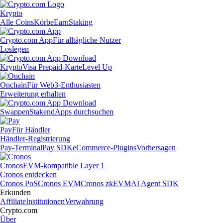
Krypto
Alle Coins
Körbe
Earn
Staking
Crypto.com App
Für alltägliche Nutzer
Loslegen
Krypto
Visa Prepaid-Karte
Level Up
Onchain
Für Web3-Enthusiasten
Erweiterung erhalten
Swappen
Staken
dApps durchsuchen
Pay
Für Händler
Händler-Registrierung
Pay-Terminal
Pay SDK
eCommerce-Plugins
Vorhersagen
Cronos
EVM-kompatible Layer 1
Cronos entdecken
Cronos PoS
Cronos EVM
Cronos zkEVM
AI Agent SDK
Erkunden
Affiliate
Institutionen
Verwahrung
Crypto.com
Über