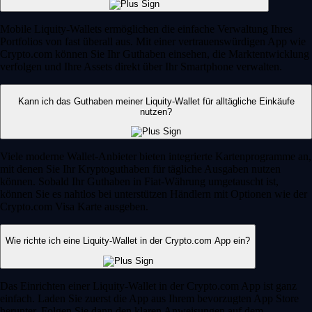
Mobile Liquity-Wallets ermöglichen die einfache Verwaltung Ihres
Portfolios von fast überall aus. Mit einer vertrauenswürdigen App wie
Crypto.com können Sie Ihr Guthaben einsehen, die Marktentwicklung
verfolgen und Ihre Assets direkt über Ihr Smartphone verwalten.
Kann ich das Guthaben meiner Liquity-Wallet für alltägliche Einkäufe
nutzen?
Viele moderne Wallet-Anbieter bieten integrierte Kartenprogramme an,
mit denen Sie Ihr Kryptoguthaben für tägliche Ausgaben nutzen
können. Sobald Ihr Guthaben in Fiat-Währung umgetauscht ist,
können Sie es nahtlos bei unterstützen Händlern mit Optionen wie der
Crypto.com Visa Karte ausgeben.
Wie richte ich eine Liquity-Wallet in der Crypto.com App ein?
Das Einrichten einer Liquity-Wallet in der Crypto.com App ist ganz
einfach. Laden Sie zuerst die App aus Ihrem bevorzugten App Store
herunter. Folgen Sie dann den klaren Anweisungen auf dem