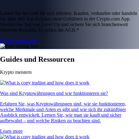
Lassen Sie Ihr Geld für sich arbeiten. Kaufen, verkaufen oder handeln
Sie über 400 Top-Kryptos ohne Gebühren in der Crypto.com App.
Werden Sie Teil von Level Up und sichern Sie sich branchenweit
führende Rewards. Es gelten die AGB.*
Level Up beitreten
Guides und Ressourcen
Krypto meistern
Was sind Kryptowährungen und wie funktionieren sie?
Erfahren Sie, was Kryptowährungen sind, wie sie funktionieren,
welche Merkmale und Arten es gibt und wie sich ihr zukünftiger
Ausblick entwickelt. Lernen Sie, wie man sie kauft und sicher
aufbewahrt – und welche Risiken zu beachten sind.
Learn more