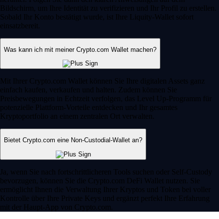
Bildschirm, um Ihre Identität zu verifizieren und Ihr Profil zu erstellen.
Sobald Ihr Konto bestätigt wurde, ist Ihre Liquity-Wallet sofort
einsatzbereit.
Was kann ich mit meiner Crypto.com Wallet machen?
Mit Ihrer Crypto.com Wallet können Sie Ihre digitalen Assets ganz
einfach kaufen, verkaufen und halten. Zudem können Sie
Preisbewegungen in Echtzeit verfolgen, das Level Up-Programm für
potenzielle Plattform-Vorteile entdecken und Ihr gesamtes
Kryptoportfolio an einem zentralen Ort verwalten.
Bietet Crypto.com eine Non-Custodial-Wallet an?
Ja, wenn Sie nach fortschrittlicheren Tools suchen oder Self-Custody
bevorzugen, können Sie die Crypto.com DeFi Wallet nutzen. Sie
ermöglicht Ihnen die Verwaltung Ihrer Kryptos und Token bei voller
Kontrolle über Ihre Private Keys und ergänzt perfekt Ihre Erfahrung
mit der Haupt-App von Crypto.com.