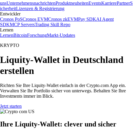
uns
Unternehmensnachrichten
Produktneuheiten
Events
Karriere
Partner
S
icherheit
Lizenzen & Registrierung
Entwickler
Cronos PoS
Cronos EVM
Cronos zkEVM
Pay SDK
AI Agent
SDK
MCP Servers
Trading Skill Repo
Lernen
Lernen
Bitcoin
Forschung
Markt-Updates
KRYPTO
Liquity-Wallet in Deutschland
erstellen
Richten Sie Ihre Liquity-Wallet einfach in der Crypto.com App ein.
Verwalten Sie Ihr Portfolio sicher von unterwegs. Behalten Sie Ihre
Investments immer im Blick.
Jetzt starten
Ihre Liquity-Wallet: clever und sicher