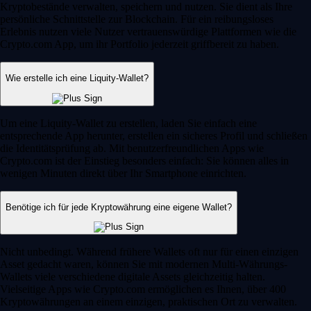
Kryptobestände verwalten, speichern und nutzen. Sie dient als Ihre
persönliche Schnittstelle zur Blockchain. Für ein reibungsloses
Erlebnis nutzen viele Nutzer vertrauenswürdige Plattformen wie die
Crypto.com App, um ihr Portfolio jederzeit griffbereit zu haben.
Wie erstelle ich eine Liquity-Wallet?
Um eine Liquity-Wallet zu erstellen, laden Sie einfach eine
entsprechende App herunter, erstellen ein sicheres Profil und schließen
die Identitätsprüfung ab. Mit benutzerfreundlichen Apps wie
Crypto.com ist der Einstieg besonders einfach: Sie können alles in
wenigen Minuten direkt über Ihr Smartphone einrichten.
Benötige ich für jede Kryptowährung eine eigene Wallet?
Nicht unbedingt. Während frühere Wallets oft nur für einen einzigen
Asset gedacht waren, können Sie mit modernen Multi-Währungs-
Wallets viele verschiedene digitale Assets gleichzeitig halten.
Vielseitige Apps wie Crypto.com ermöglichen es Ihnen, über 400
Kryptowährungen an einem einzigen, praktischen Ort zu verwalten.