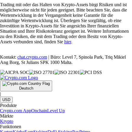
Trading mit oder das Halten von Krypto-Assets birgt Risiken und ist
möglicherweise nicht für jeden geeignet. Bitte beachten Sie, dass die
Wertentwicklung in der Vergangenheit keine Garantie für die
zukünftige Wertentwicklung ist. Überlegen Sie sorgfältig, ob eine
Investition in Krypto-Assets für Sie angesichts Ihrer finanziellen
Situation und Ihrer Risikotoleranz geeignet ist. Weitere Informationen
zu den Risiken, die mit dem Trading oder dem Besitz von Krypto-
Assets verbunden sind, finden Sie
hier
.
Kontakt:
chat.crypto.com
| Büro: Level 7, Spinola Park, Triq Mikiel
Ang Borg, St Julians SPK 1000 Malta.
Deutsch
|
USD
Produkte
Crypto.com App
Onchain
Level Up
Märkte
Krypto
Funktionen
Karten
Körbe
Earn
Staking
DeFi Staking
Pay
Prime