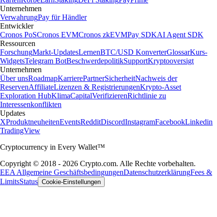
Unternehmen
Verwahrung
Pay für Händler
Entwickler
Cronos PoS
Cronos EVM
Cronos zkEVM
Pay SDK
AI Agent SDK
Ressourcen
Forschung
Markt-Updates
Lernen
BTC/USD Konverter
Glossar
Kurs-
Widgets
Telegram Bot
Beschwerdepolitik
Support
Kryptooversigt
Unternehmen
Über uns
Roadmap
Karriere
Partner
Sicherheit
Nachweis der
Reserven
Affiliate
Lizenzen & Registrierungen
Krypto-Asset
Exploration Hub
Klima
Capital
Verifizieren
Richtlinie zu
Interessenkonflikten
Updates
X
Produktneuheiten
Events
Reddit
Discord
Instagram
Facebook
Linkedin
TradingView
Cryptocurrency in Every Wallet™
Copyright © 2018 - 2026 Crypto.com. Alle Rechte vorbehalten.
EEA Allgemeine Geschäftsbedingungen
Datenschutzerklärung
Fees &
Limits
Status
Cookie-Einstellungen