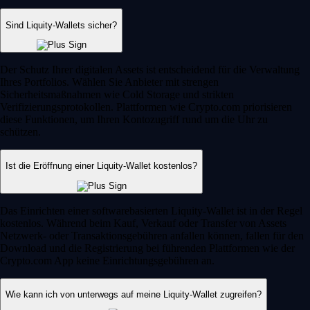
Sind Liquity-Wallets sicher?
Der Schutz Ihrer digitalen Assets ist entscheidend für die Verwaltung
Ihres Portfolios. Wählen Sie Anbieter mit strengen
Sicherheitsmaßnahmen wie Cold Storage und strikten
Verifizierungsprotokollen. Plattformen wie Crypto.com priorisieren
diese Funktionen, um Ihren Kontozugriff rund um die Uhr zu
schützen.
Ist die Eröffnung einer Liquity-Wallet kostenlos?
Das Einrichten einer softwarebasierten Liquity-Wallet ist in der Regel
kostenlos. Während beim Kauf, Verkauf oder Transfer von Assets
Netzwerk- oder Transaktionsgebühren anfallen können, fallen für den
Download und die Registrierung bei führenden Plattformen wie der
Crypto.com App keine Einrichtungsgebühren an.
Wie kann ich von unterwegs auf meine Liquity-Wallet zugreifen?