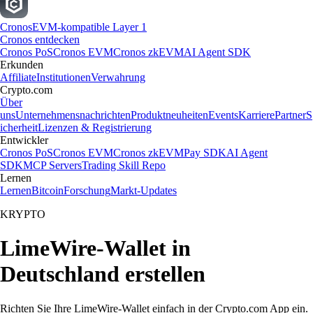
Cronos
EVM-kompatible Layer 1
Cronos entdecken
Cronos PoS
Cronos EVM
Cronos zkEVM
AI Agent SDK
Erkunden
Affiliate
Institutionen
Verwahrung
Crypto.com
Über
uns
Unternehmensnachrichten
Produktneuheiten
Events
Karriere
Partner
S
icherheit
Lizenzen & Registrierung
Entwickler
Cronos PoS
Cronos EVM
Cronos zkEVM
Pay SDK
AI Agent
SDK
MCP Servers
Trading Skill Repo
Lernen
Lernen
Bitcoin
Forschung
Markt-Updates
KRYPTO
LimeWire-Wallet in
Deutschland erstellen
Richten Sie Ihre LimeWire-Wallet einfach in der Crypto.com App ein.