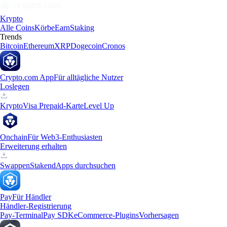
Krypto
Alle Coins
Körbe
Earn
Staking
Trends
Bitcoin
Ethereum
XRP
Dogecoin
Cronos
Crypto.com App
Für alltägliche Nutzer
Loslegen
Krypto
Visa Prepaid-Karte
Level Up
Onchain
Für Web3-Enthusiasten
Erweiterung erhalten
Swappen
Staken
dApps durchsuchen
Pay
Für Händler
Händler-Registrierung
Pay-Terminal
Pay SDK
eCommerce-Plugins
Vorhersagen