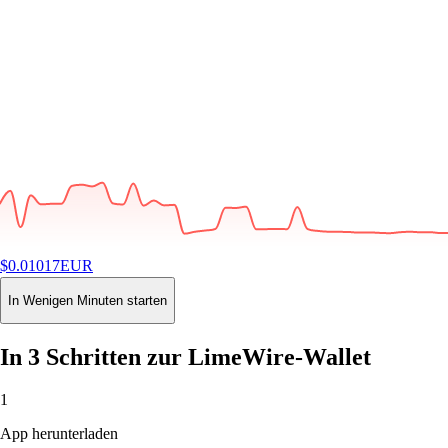
$
0.01017
EUR
-0.43
%
24H
Buy
In Wenigen Minuten starten
In 3 Schritten zur LimeWire-Wallet
1
App herunterladen