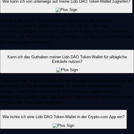
Wie kann ich von unterwegs auf meine Lido DAO Token-Wallet zugreifen?
Mobile Lido DAO Token-Wallets ermöglichen die einfache
Verwaltung Ihres Portfolios von fast überall aus. Mit einer
vertrauenswürdigen App wie Crypto.com können Sie Ihr Guthaben
einsehen, die Marktentwicklung verfolgen und Ihre Assets direkt über
Ihr Smartphone verwalten.
Kann ich das Guthaben meiner Lido DAO Token-Wallet für alltägliche
Einkäufe nutzen?
Viele moderne Wallet-Anbieter bieten integrierte Kartenprogramme an,
mit denen Sie Ihr Kryptoguthaben für tägliche Ausgaben nutzen
können. Sobald Ihr Guthaben in Fiat-Währung umgetauscht ist,
können Sie es nahtlos bei unterstützen Händlern mit Optionen wie der
Crypto.com Visa Karte ausgeben.
Wie richte ich eine Lido DAO Token-Wallet in der Crypto.com App ein?