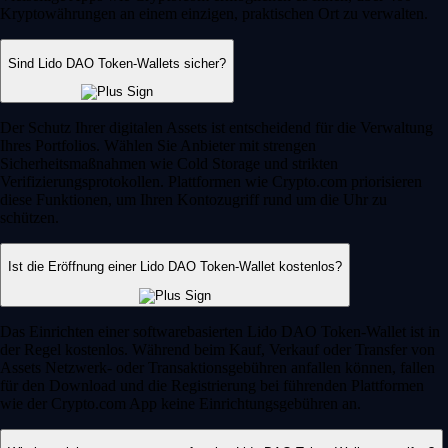
Kryptowährungen an einem einzigen, praktischen Ort zu verwalten.
Sind Lido DAO Token-Wallets sicher?
Der Schutz Ihrer digitalen Assets ist entscheidend für die Verwaltung
Ihres Portfolios. Wählen Sie Anbieter mit strengen
Sicherheitsmaßnahmen wie Cold Storage und strikten
Verifizierungsprotokollen. Plattformen wie Crypto.com priorisieren
diese Funktionen, um Ihren Kontozugriff rund um die Uhr zu
schützen.
Ist die Eröffnung einer Lido DAO Token-Wallet kostenlos?
Das Einrichten einer softwarebasierten Lido DAO Token-Wallet ist in
der Regel kostenlos. Während beim Kauf, Verkauf oder Transfer von
Assets Netzwerk- oder Transaktionsgebühren anfallen können, fallen
für den Download und die Registrierung bei führenden Plattformen
wie der Crypto.com App keine Einrichtungsgebühren an.