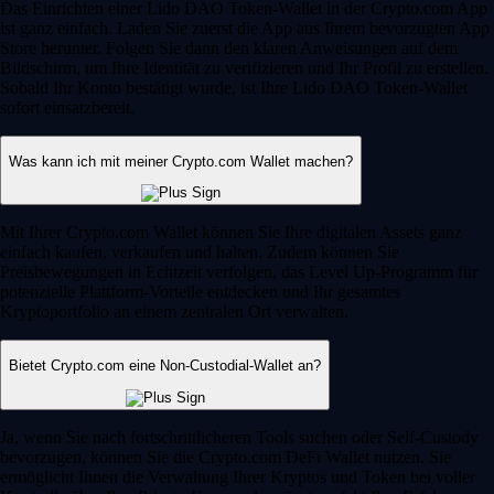
Das Einrichten einer Lido DAO Token-Wallet in der Crypto.com App
ist ganz einfach. Laden Sie zuerst die App aus Ihrem bevorzugten App
Store herunter. Folgen Sie dann den klaren Anweisungen auf dem
Bildschirm, um Ihre Identität zu verifizieren und Ihr Profil zu erstellen.
Sobald Ihr Konto bestätigt wurde, ist Ihre Lido DAO Token-Wallet
sofort einsatzbereit.
Was kann ich mit meiner Crypto.com Wallet machen?
Mit Ihrer Crypto.com Wallet können Sie Ihre digitalen Assets ganz
einfach kaufen, verkaufen und halten. Zudem können Sie
Preisbewegungen in Echtzeit verfolgen, das Level Up-Programm für
potenzielle Plattform-Vorteile entdecken und Ihr gesamtes
Kryptoportfolio an einem zentralen Ort verwalten.
Bietet Crypto.com eine Non-Custodial-Wallet an?
Ja, wenn Sie nach fortschrittlicheren Tools suchen oder Self-Custody
bevorzugen, können Sie die Crypto.com DeFi Wallet nutzen. Sie
ermöglicht Ihnen die Verwaltung Ihrer Kryptos und Token bei voller