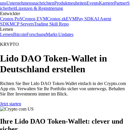
uns
Unternehmensnachrichten
Produktneuheiten
Events
Karriere
Partner
S
icherheit
Lizenzen & Registrierung
Entwickler
Cronos PoS
Cronos EVM
Cronos zkEVM
Pay SDK
AI Agent
SDK
MCP Servers
Trading Skill Repo
Lernen
Lernen
Bitcoin
Forschung
Markt-Updates
KRYPTO
Lido DAO Token-Wallet in
Deutschland erstellen
Richten Sie Ihre Lido DAO Token-Wallet einfach in der Crypto.com
App ein. Verwalten Sie Ihr Portfolio sicher von unterwegs. Behalten
Sie Ihre Investments immer im Blick.
Jetzt starten
Ihre Lido DAO Token-Wallet: clever und
sicher