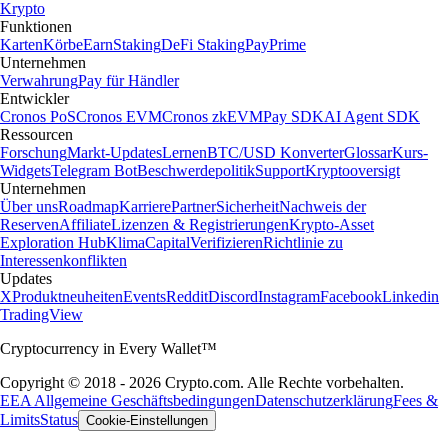
Krypto
Funktionen
Karten
Körbe
Earn
Staking
DeFi Staking
Pay
Prime
Unternehmen
Verwahrung
Pay für Händler
Entwickler
Cronos PoS
Cronos EVM
Cronos zkEVM
Pay SDK
AI Agent SDK
Ressourcen
Forschung
Markt-Updates
Lernen
BTC/USD Konverter
Glossar
Kurs-
Widgets
Telegram Bot
Beschwerdepolitik
Support
Kryptooversigt
Unternehmen
Über uns
Roadmap
Karriere
Partner
Sicherheit
Nachweis der
Reserven
Affiliate
Lizenzen & Registrierungen
Krypto-Asset
Exploration Hub
Klima
Capital
Verifizieren
Richtlinie zu
Interessenkonflikten
Updates
X
Produktneuheiten
Events
Reddit
Discord
Instagram
Facebook
Linkedin
TradingView
Cryptocurrency in Every Wallet™
Copyright © 2018 - 2026 Crypto.com. Alle Rechte vorbehalten.
EEA Allgemeine Geschäftsbedingungen
Datenschutzerklärung
Fees &
Limits
Status
Cookie-Einstellungen