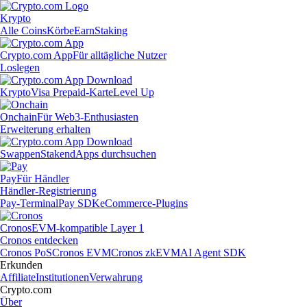
Krypto
Alle Coins
Körbe
Earn
Staking
Crypto.com App
Für alltägliche Nutzer
Loslegen
Krypto
Visa Prepaid-Karte
Level Up
Onchain
Für Web3-Enthusiasten
Erweiterung erhalten
Swappen
Staken
dApps durchsuchen
Pay
Für Händler
Händler-Registrierung
Pay-Terminal
Pay SDK
eCommerce-Plugins
Cronos
EVM-kompatible Layer 1
Cronos entdecken
Cronos PoS
Cronos EVM
Cronos zkEVM
AI Agent SDK
Erkunden
Affiliate
Institutionen
Verwahrung
Crypto.com
Über