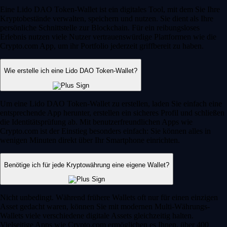
Eine Lido DAO Token-Wallet ist ein digitales Tool, mit dem Sie Ihre
Kryptobestände verwalten, speichern und nutzen. Sie dient als Ihre
persönliche Schnittstelle zur Blockchain. Für ein reibungsloses
Erlebnis nutzen viele Nutzer vertrauenswürdige Plattformen wie die
Crypto.com App, um ihr Portfolio jederzeit griffbereit zu haben.
Wie erstelle ich eine Lido DAO Token-Wallet?
Um eine Lido DAO Token-Wallet zu erstellen, laden Sie einfach eine
entsprechende App herunter, erstellen ein sicheres Profil und schließen
die Identitätsprüfung ab. Mit benutzerfreundlichen Apps wie
Crypto.com ist der Einstieg besonders einfach: Sie können alles in
wenigen Minuten direkt über Ihr Smartphone einrichten.
Benötige ich für jede Kryptowährung eine eigene Wallet?
Nicht unbedingt. Während frühere Wallets oft nur für einen einzigen
Asset gedacht waren, können Sie mit modernen Multi-Währungs-
Wallets viele verschiedene digitale Assets gleichzeitig halten.
Vielseitige Apps wie Crypto.com ermöglichen es Ihnen, über 400