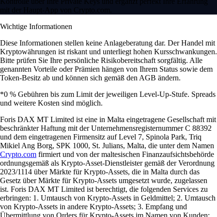
Kontrolle über Ihre Private Keys und ergänzt perfekt Ihre Erfahrung
mit der Haupt-App von Crypto.com.
Wichtige Informationen
Diese Informationen stellen keine Anlageberatung dar. Der Handel mit
Kryptowährungen ist riskant und unterliegt hohen Kursschwankungen.
Bitte prüfen Sie Ihre persönliche Risikobereitschaft sorgfältig. Alle
genannten Vorteile oder Prämien hängen von Ihrem Status sowie dem
Token-Besitz ab und können sich gemäß den AGB ändern.
*0 % Gebühren bis zum Limit der jeweiligen Level-Up-Stufe. Spreads
und weitere Kosten sind möglich.
Foris DAX MT Limited ist eine in Malta eingetragene Gesellschaft mit
beschränkter Haftung mit der Unternehmensregisternummer C 88392
und dem eingetragenen Firmensitz auf Level 7, Spinola Park, Triq
Mikiel Ang Borg, SPK 1000, St. Julians, Malta, die unter dem Namen
Crypto.com
firmiert und von der maltesischen Finanzaufsichtsbehörde
ordnungsgemäß als Krypto-Asset-Dienstleister gemäß der Verordnung
2023/1114 über Märkte für Krypto-Assets, die in Malta durch das
Gesetz über Märkte für Krypto-Assets umgesetzt wurde, zugelassen
ist. Foris DAX MT Limited ist berechtigt, die folgenden Services zu
erbringen: 1. Umtausch von Krypto-Assets in Geldmittel; 2. Umtausch
von Krypto-Assets in andere Krypto-Assets; 3. Empfang und
Übermittlung von Orders für Krypto-Assets im Namen von Kunden;