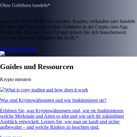
Ohne Gebühren handeln*
Lassen Sie Ihr Geld für sich arbeiten. Kaufen, verkaufen oder handeln
Sie über 400 Top-Kryptos ohne Gebühren in der Crypto.com App.
Werden Sie Teil von Level Up und sichern Sie sich branchenweit
führende Rewards. Es gelten die AGB.*
Level Up beitreten
Guides und Ressourcen
Krypto meistern
Was sind Kryptowährungen und wie funktionieren sie?
Erfahren Sie, was Kryptowährungen sind, wie sie funktionieren,
welche Merkmale und Arten es gibt und wie sich ihr zukünftiger
Ausblick entwickelt. Lernen Sie, wie man sie kauft und sicher
aufbewahrt – und welche Risiken zu beachten sind.