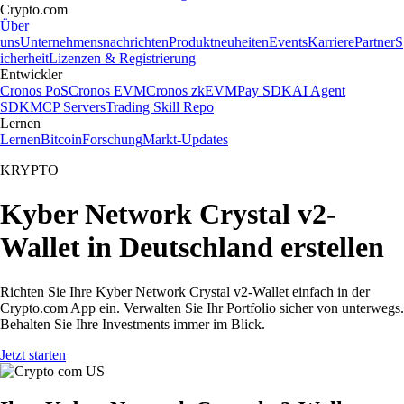
Crypto.com
Über
uns
Unternehmensnachrichten
Produktneuheiten
Events
Karriere
Partner
S
icherheit
Lizenzen & Registrierung
Entwickler
Cronos PoS
Cronos EVM
Cronos zkEVM
Pay SDK
AI Agent
SDK
MCP Servers
Trading Skill Repo
Lernen
Lernen
Bitcoin
Forschung
Markt-Updates
KRYPTO
Kyber Network Crystal v2-
Wallet in Deutschland erstellen
Richten Sie Ihre Kyber Network Crystal v2-Wallet einfach in der
Crypto.com App ein. Verwalten Sie Ihr Portfolio sicher von unterwegs.
Behalten Sie Ihre Investments immer im Blick.
Jetzt starten