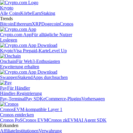
Krypto
Alle Coins
Körbe
Earn
Staking
Trends
Bitcoin
Ethereum
XRP
Dogecoin
Cronos
Crypto.com App
Für alltägliche Nutzer
Loslegen
Krypto
Visa Prepaid-Karte
Level Up
Onchain
Für Web3-Enthusiasten
Erweiterung erhalten
Swappen
Staken
dApps durchsuchen
Pay
Für Händler
Händler-Registrierung
Pay-Terminal
Pay SDK
eCommerce-Plugins
Vorhersagen
Cronos
EVM-kompatible Layer 1
Cronos entdecken
Cronos PoS
Cronos EVM
Cronos zkEVM
AI Agent SDK
Erkunden
Affiliate
Institutionen
Verwahrung