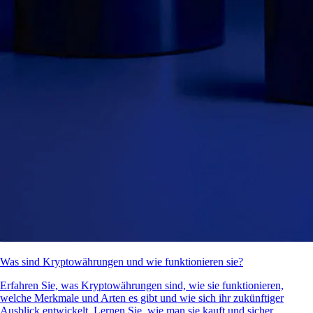
Was sind Kryptowährungen und wie funktionieren sie?
Erfahren Sie, was Kryptowährungen sind, wie sie funktionieren,
welche Merkmale und Arten es gibt und wie sich ihr zukünftiger
Ausblick entwickelt. Lernen Sie, wie man sie kauft und sicher