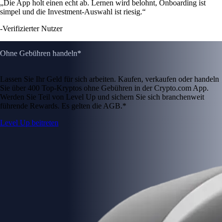
„Die App holt einen echt ab. Lernen wird belohnt, Onboarding ist
simpel und die Investment-Auswahl ist riesig.“
-
Verifizierter Nutzer
Ohne Gebühren handeln*
Lassen Sie Ihr Geld für sich arbeiten. Kaufen, verkaufen oder handeln
Sie über 400 Top-Kryptos ohne Gebühren in der Crypto.com App.
Werden Sie Teil von Level Up und sichern Sie sich branchenweit
führende Rewards. Es gelten die AGB.*
Level Up beitreten