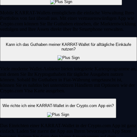
Mobile KARRAT-Wallets ermöglichen die einfache Verwaltung Ihres
Portfolios von fast überall aus. Mit einer vertrauenswürdigen App wie
Crypto.com können Sie Ihr Guthaben einsehen, die Marktentwicklung
verfolgen und Ihre Assets direkt über Ihr Smartphone verwalten.
Kann ich das Guthaben meiner KARRAT-Wallet für alltägliche Einkäufe
nutzen?
Viele moderne Wallet-Anbieter bieten integrierte Kartenprogramme an,
mit denen Sie Ihr Kryptoguthaben für tägliche Ausgaben nutzen
können. Sobald Ihr Guthaben in Fiat-Währung umgetauscht ist,
können Sie es nahtlos bei unterstützen Händlern mit Optionen wie der
Crypto.com Visa Karte ausgeben.
Wie richte ich eine KARRAT-Wallet in der Crypto.com App ein?
Das Einrichten einer KARRAT-Wallet in der Crypto.com App ist ganz
einfach. Laden Sie zuerst die App aus Ihrem bevorzugten App Store
herunter. Folgen Sie dann den klaren Anweisungen auf dem