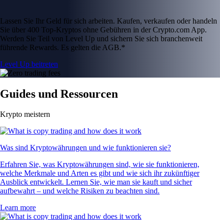
Lassen Sie Ihr Geld für sich arbeiten. Kaufen, verkaufen oder handeln
Sie über 400 Top-Kryptos ohne Gebühren in der Crypto.com App.
Werden Sie Teil von Level Up und sichern Sie sich branchenweit
führende Rewards. Es gelten die AGB.*
Level Up beitreten
Guides und Ressourcen
Krypto meistern
Was sind Kryptowährungen und wie funktionieren sie?
Erfahren Sie, was Kryptowährungen sind, wie sie funktionieren,
welche Merkmale und Arten es gibt und wie sich ihr zukünftiger
Ausblick entwickelt. Lernen Sie, wie man sie kauft und sicher
aufbewahrt – und welche Risiken zu beachten sind.
Learn more