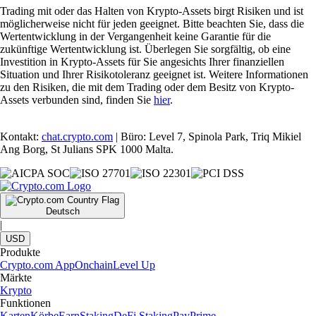
Trading mit oder das Halten von Krypto-Assets birgt Risiken und ist
möglicherweise nicht für jeden geeignet. Bitte beachten Sie, dass die
Wertentwicklung in der Vergangenheit keine Garantie für die
zukünftige Wertentwicklung ist. Überlegen Sie sorgfältig, ob eine
Investition in Krypto-Assets für Sie angesichts Ihrer finanziellen
Situation und Ihrer Risikotoleranz geeignet ist. Weitere Informationen
zu den Risiken, die mit dem Trading oder dem Besitz von Krypto-
Assets verbunden sind, finden Sie
hier
.
Kontakt:
chat.crypto.com
| Büro: Level 7, Spinola Park, Triq Mikiel
Ang Borg, St Julians SPK 1000 Malta.
Deutsch
|
USD
Produkte
Crypto.com App
Onchain
Level Up
Märkte
Krypto
Funktionen
Karten
Körbe
Earn
Staking
DeFi Staking
Pay
Prime