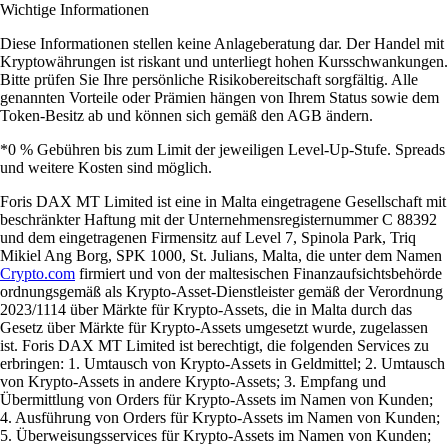
Wichtige Informationen
Diese Informationen stellen keine Anlageberatung dar. Der Handel mit
Kryptowährungen ist riskant und unterliegt hohen Kursschwankungen.
Bitte prüfen Sie Ihre persönliche Risikobereitschaft sorgfältig. Alle
genannten Vorteile oder Prämien hängen von Ihrem Status sowie dem
Token-Besitz ab und können sich gemäß den AGB ändern.
*0 % Gebühren bis zum Limit der jeweiligen Level-Up-Stufe. Spreads
und weitere Kosten sind möglich.
Foris DAX MT Limited ist eine in Malta eingetragene Gesellschaft mit
beschränkter Haftung mit der Unternehmensregisternummer C 88392
und dem eingetragenen Firmensitz auf Level 7, Spinola Park, Triq
Mikiel Ang Borg, SPK 1000, St. Julians, Malta, die unter dem Namen
Crypto.com
firmiert und von der maltesischen Finanzaufsichtsbehörde
ordnungsgemäß als Krypto-Asset-Dienstleister gemäß der Verordnung
2023/1114 über Märkte für Krypto-Assets, die in Malta durch das
Gesetz über Märkte für Krypto-Assets umgesetzt wurde, zugelassen
ist. Foris DAX MT Limited ist berechtigt, die folgenden Services zu
erbringen: 1. Umtausch von Krypto-Assets in Geldmittel; 2. Umtausch
von Krypto-Assets in andere Krypto-Assets; 3. Empfang und
Übermittlung von Orders für Krypto-Assets im Namen von Kunden;
4. Ausführung von Orders für Krypto-Assets im Namen von Kunden;
5. Überweisungsservices für Krypto-Assets im Namen von Kunden;