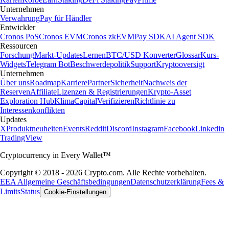
Unternehmen
Verwahrung
Pay für Händler
Entwickler
Cronos PoS
Cronos EVM
Cronos zkEVM
Pay SDK
AI Agent SDK
Ressourcen
Forschung
Markt-Updates
Lernen
BTC/USD Konverter
Glossar
Kurs-
Widgets
Telegram Bot
Beschwerdepolitik
Support
Kryptooversigt
Unternehmen
Über uns
Roadmap
Karriere
Partner
Sicherheit
Nachweis der
Reserven
Affiliate
Lizenzen & Registrierungen
Krypto-Asset
Exploration Hub
Klima
Capital
Verifizieren
Richtlinie zu
Interessenkonflikten
Updates
X
Produktneuheiten
Events
Reddit
Discord
Instagram
Facebook
Linkedin
TradingView
Cryptocurrency in Every Wallet™
Copyright © 2018 - 2026 Crypto.com. Alle Rechte vorbehalten.
EEA Allgemeine Geschäftsbedingungen
Datenschutzerklärung
Fees &
Limits
Status
Cookie-Einstellungen