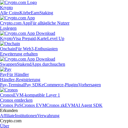
Krypto
Alle Coins
Körbe
Earn
Staking
Crypto.com App
Für alltägliche Nutzer
Loslegen
Krypto
Visa Prepaid-Karte
Level Up
Onchain
Für Web3-Enthusiasten
Erweiterung erhalten
Swappen
Staken
dApps durchsuchen
Pay
Für Händler
Händler-Registrierung
Pay-Terminal
Pay SDK
eCommerce-Plugins
Vorhersagen
Cronos
EVM-kompatible Layer 1
Cronos entdecken
Cronos PoS
Cronos EVM
Cronos zkEVM
AI Agent SDK
Erkunden
Affiliate
Institutionen
Verwahrung
Crypto.com
Über