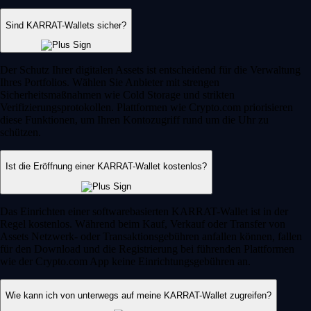
Sind KARRAT-Wallets sicher?
Der Schutz Ihrer digitalen Assets ist entscheidend für die Verwaltung
Ihres Portfolios. Wählen Sie Anbieter mit strengen
Sicherheitsmaßnahmen wie Cold Storage und strikten
Verifizierungsprotokollen. Plattformen wie Crypto.com priorisieren
diese Funktionen, um Ihren Kontozugriff rund um die Uhr zu
schützen.
Ist die Eröffnung einer KARRAT-Wallet kostenlos?
Das Einrichten einer softwarebasierten KARRAT-Wallet ist in der
Regel kostenlos. Während beim Kauf, Verkauf oder Transfer von
Assets Netzwerk- oder Transaktionsgebühren anfallen können, fallen
für den Download und die Registrierung bei führenden Plattformen
wie der Crypto.com App keine Einrichtungsgebühren an.
Wie kann ich von unterwegs auf meine KARRAT-Wallet zugreifen?