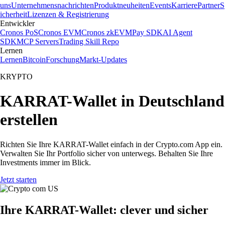
uns
Unternehmensnachrichten
Produktneuheiten
Events
Karriere
Partner
S
icherheit
Lizenzen & Registrierung
Entwickler
Cronos PoS
Cronos EVM
Cronos zkEVM
Pay SDK
AI Agent
SDK
MCP Servers
Trading Skill Repo
Lernen
Lernen
Bitcoin
Forschung
Markt-Updates
KRYPTO
KARRAT-Wallet in Deutschland
erstellen
Richten Sie Ihre KARRAT-Wallet einfach in der Crypto.com App ein.
Verwalten Sie Ihr Portfolio sicher von unterwegs. Behalten Sie Ihre
Investments immer im Blick.
Jetzt starten
Ihre KARRAT-Wallet: clever und sicher