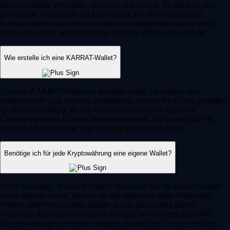
Kryptobestände verwalten, speichern und nutzen. Sie dient als Ihre
persönliche Schnittstelle zur Blockchain. Für ein reibungsloses
Erlebnis nutzen viele Nutzer vertrauenswürdige Plattformen wie die
Crypto.com App, um ihr Portfolio jederzeit griffbereit zu haben.
Wie erstelle ich eine KARRAT-Wallet?
Um eine KARRAT-Wallet zu erstellen, laden Sie einfach eine
entsprechende App herunter, erstellen ein sicheres Profil und schließen
die Identitätsprüfung ab. Mit benutzerfreundlichen Apps wie
Crypto.com ist der Einstieg besonders einfach: Sie können alles in
wenigen Minuten direkt über Ihr Smartphone einrichten.
Benötige ich für jede Kryptowährung eine eigene Wallet?
Nicht unbedingt. Während frühere Wallets oft nur für einen einzigen
Asset gedacht waren, können Sie mit modernen Multi-Währungs-
Wallets viele verschiedene digitale Assets gleichzeitig halten.
Vielseitige Apps wie Crypto.com ermöglichen es Ihnen, über 400
Kryptowährungen an einem einzigen, praktischen Ort zu verwalten.