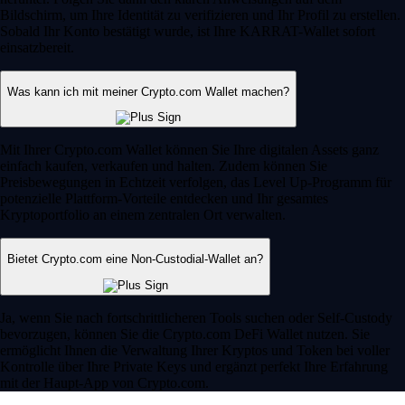
Bildschirm, um Ihre Identität zu verifizieren und Ihr Profil zu erstellen.
Sobald Ihr Konto bestätigt wurde, ist Ihre KARRAT-Wallet sofort
einsatzbereit.
Was kann ich mit meiner Crypto.com Wallet machen?
Mit Ihrer Crypto.com Wallet können Sie Ihre digitalen Assets ganz
einfach kaufen, verkaufen und halten. Zudem können Sie
Preisbewegungen in Echtzeit verfolgen, das Level Up-Programm für
potenzielle Plattform-Vorteile entdecken und Ihr gesamtes
Kryptoportfolio an einem zentralen Ort verwalten.
Bietet Crypto.com eine Non-Custodial-Wallet an?
Ja, wenn Sie nach fortschrittlicheren Tools suchen oder Self-Custody
bevorzugen, können Sie die Crypto.com DeFi Wallet nutzen. Sie
ermöglicht Ihnen die Verwaltung Ihrer Kryptos und Token bei voller
Kontrolle über Ihre Private Keys und ergänzt perfekt Ihre Erfahrung
mit der Haupt-App von Crypto.com.