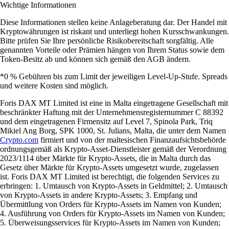
Wichtige Informationen
Diese Informationen stellen keine Anlageberatung dar. Der Handel mit
Kryptowährungen ist riskant und unterliegt hohen Kursschwankungen.
Bitte prüfen Sie Ihre persönliche Risikobereitschaft sorgfältig. Alle
genannten Vorteile oder Prämien hängen von Ihrem Status sowie dem
Token-Besitz ab und können sich gemäß den AGB ändern.
*0 % Gebühren bis zum Limit der jeweiligen Level-Up-Stufe. Spreads
und weitere Kosten sind möglich.
Foris DAX MT Limited ist eine in Malta eingetragene Gesellschaft mit
beschränkter Haftung mit der Unternehmensregisternummer C 88392
und dem eingetragenen Firmensitz auf Level 7, Spinola Park, Triq
Mikiel Ang Borg, SPK 1000, St. Julians, Malta, die unter dem Namen
Crypto.com
firmiert und von der maltesischen Finanzaufsichtsbehörde
ordnungsgemäß als Krypto-Asset-Dienstleister gemäß der Verordnung
2023/1114 über Märkte für Krypto-Assets, die in Malta durch das
Gesetz über Märkte für Krypto-Assets umgesetzt wurde, zugelassen
ist. Foris DAX MT Limited ist berechtigt, die folgenden Services zu
erbringen: 1. Umtausch von Krypto-Assets in Geldmittel; 2. Umtausch
von Krypto-Assets in andere Krypto-Assets; 3. Empfang und
Übermittlung von Orders für Krypto-Assets im Namen von Kunden;
4. Ausführung von Orders für Krypto-Assets im Namen von Kunden;
5. Überweisungsservices für Krypto-Assets im Namen von Kunden;