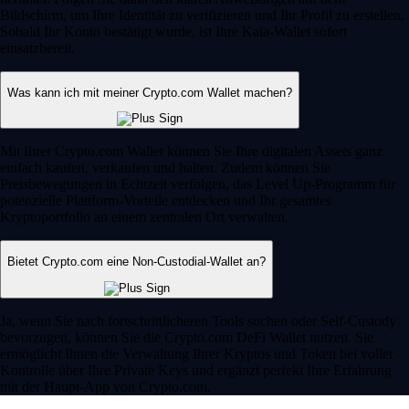
Bildschirm, um Ihre Identität zu verifizieren und Ihr Profil zu erstellen.
Sobald Ihr Konto bestätigt wurde, ist Ihre Kaia-Wallet sofort
einsatzbereit.
Was kann ich mit meiner Crypto.com Wallet machen?
Mit Ihrer Crypto.com Wallet können Sie Ihre digitalen Assets ganz
einfach kaufen, verkaufen und halten. Zudem können Sie
Preisbewegungen in Echtzeit verfolgen, das Level Up-Programm für
potenzielle Plattform-Vorteile entdecken und Ihr gesamtes
Kryptoportfolio an einem zentralen Ort verwalten.
Bietet Crypto.com eine Non-Custodial-Wallet an?
Ja, wenn Sie nach fortschrittlicheren Tools suchen oder Self-Custody
bevorzugen, können Sie die Crypto.com DeFi Wallet nutzen. Sie
ermöglicht Ihnen die Verwaltung Ihrer Kryptos und Token bei voller
Kontrolle über Ihre Private Keys und ergänzt perfekt Ihre Erfahrung
mit der Haupt-App von Crypto.com.