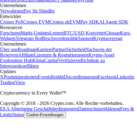
Unternehmen
Verwahrung
Pay für Händler
Entwickler
Cronos PoS
Cronos EVM
Cronos zkEVM
Pay SDK
AI Agent SDK
Ressourcen
Forschung
Markt-Updates
Lernen
BTC/USD Konverter
Glossar
Kurs-
Widgets
Telegram Bot
Beschwerdepolitik
Support
Kryptooversigt
Unternehmen
Über uns
Roadmap
Karriere
Partner
Sicherheit
Nachweis der
Reserven
Affiliate
Lizenzen & Registrierungen
Krypto-Asset
Exploration Hub
Klima
Capital
Verifizieren
Richtlinie zu
Interessenkonflikten
Updates
X
Produktneuheiten
Events
Reddit
Discord
Instagram
Facebook
Linkedin
TradingView
Cryptocurrency in Every Wallet™
Copyright © 2018 - 2026 Crypto.com. Alle Rechte vorbehalten.
EEA Allgemeine Geschäftsbedingungen
Datenschutzerklärung
Fees &
Limits
Status
Cookie-Einstellungen