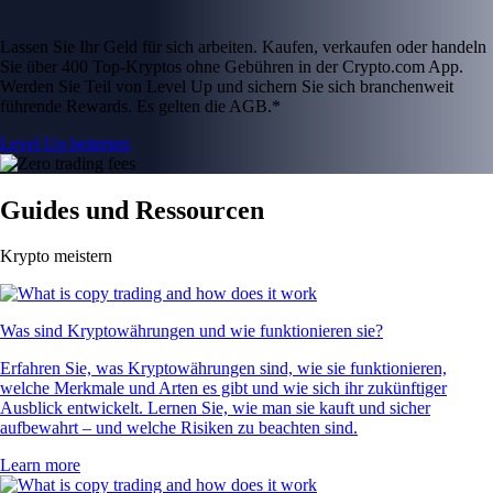
Lassen Sie Ihr Geld für sich arbeiten. Kaufen, verkaufen oder handeln
Sie über 400 Top-Kryptos ohne Gebühren in der Crypto.com App.
Werden Sie Teil von Level Up und sichern Sie sich branchenweit
führende Rewards. Es gelten die AGB.*
Level Up beitreten
Guides und Ressourcen
Krypto meistern
Was sind Kryptowährungen und wie funktionieren sie?
Erfahren Sie, was Kryptowährungen sind, wie sie funktionieren,
welche Merkmale und Arten es gibt und wie sich ihr zukünftiger
Ausblick entwickelt. Lernen Sie, wie man sie kauft und sicher
aufbewahrt – und welche Risiken zu beachten sind.
Learn more