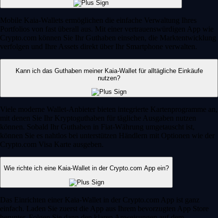
Mobile Kaia-Wallets ermöglichen die einfache Verwaltung Ihres
Portfolios von fast überall aus. Mit einer vertrauenswürdigen App wie
Crypto.com können Sie Ihr Guthaben einsehen, die Marktentwicklung
verfolgen und Ihre Assets direkt über Ihr Smartphone verwalten.
Kann ich das Guthaben meiner Kaia-Wallet für alltägliche Einkäufe
nutzen?
Viele moderne Wallet-Anbieter bieten integrierte Kartenprogramme an,
mit denen Sie Ihr Kryptoguthaben für tägliche Ausgaben nutzen
können. Sobald Ihr Guthaben in Fiat-Währung umgetauscht ist,
können Sie es nahtlos bei unterstützen Händlern mit Optionen wie der
Crypto.com Visa Karte ausgeben.
Wie richte ich eine Kaia-Wallet in der Crypto.com App ein?
Das Einrichten einer Kaia-Wallet in der Crypto.com App ist ganz
einfach. Laden Sie zuerst die App aus Ihrem bevorzugten App Store
herunter. Folgen Sie dann den klaren Anweisungen auf dem