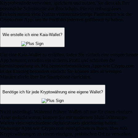
Kryptobestände verwalten, speichern und nutzen. Sie dient als Ihre
persönliche Schnittstelle zur Blockchain. Für ein reibungsloses
Erlebnis nutzen viele Nutzer vertrauenswürdige Plattformen wie die
Crypto.com App, um ihr Portfolio jederzeit griffbereit zu haben.
Wie erstelle ich eine Kaia-Wallet?
Um eine Kaia-Wallet zu erstellen, laden Sie einfach eine entsprechende
App herunter, erstellen ein sicheres Profil und schließen die
Identitätsprüfung ab. Mit benutzerfreundlichen Apps wie Crypto.com
ist der Einstieg besonders einfach: Sie können alles in wenigen
Minuten direkt über Ihr Smartphone einrichten.
Benötige ich für jede Kryptowährung eine eigene Wallet?
Nicht unbedingt. Während frühere Wallets oft nur für einen einzigen
Asset gedacht waren, können Sie mit modernen Multi-Währungs-
Wallets viele verschiedene digitale Assets gleichzeitig halten.
Vielseitige Apps wie Crypto.com ermöglichen es Ihnen, über 400
Kryptowährungen an einem einzigen, praktischen Ort zu verwalten.