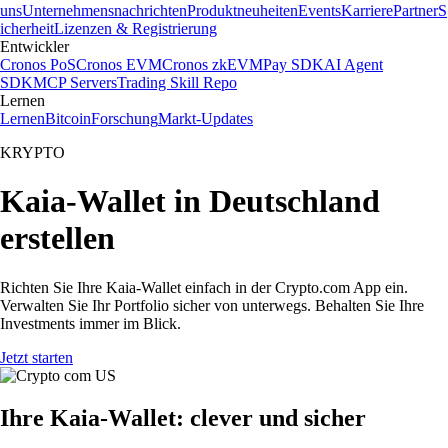
uns
Unternehmensnachrichten
Produktneuheiten
Events
Karriere
Partner
S
icherheit
Lizenzen & Registrierung
Entwickler
Cronos PoS
Cronos EVM
Cronos zkEVM
Pay SDK
AI Agent
SDK
MCP Servers
Trading Skill Repo
Lernen
Lernen
Bitcoin
Forschung
Markt-Updates
KRYPTO
Kaia-Wallet in Deutschland
erstellen
Richten Sie Ihre Kaia-Wallet einfach in der Crypto.com App ein.
Verwalten Sie Ihr Portfolio sicher von unterwegs. Behalten Sie Ihre
Investments immer im Blick.
Jetzt starten
Ihre Kaia-Wallet: clever und sicher