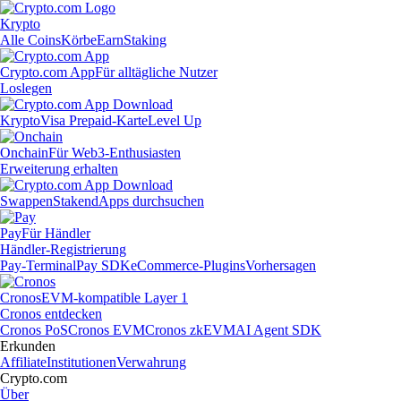
Krypto
Alle Coins
Körbe
Earn
Staking
Crypto.com App
Für alltägliche Nutzer
Loslegen
Krypto
Visa Prepaid-Karte
Level Up
Onchain
Für Web3-Enthusiasten
Erweiterung erhalten
Swappen
Staken
dApps durchsuchen
Pay
Für Händler
Händler-Registrierung
Pay-Terminal
Pay SDK
eCommerce-Plugins
Vorhersagen
Cronos
EVM-kompatible Layer 1
Cronos entdecken
Cronos PoS
Cronos EVM
Cronos zkEVM
AI Agent SDK
Erkunden
Affiliate
Institutionen
Verwahrung
Crypto.com
Über