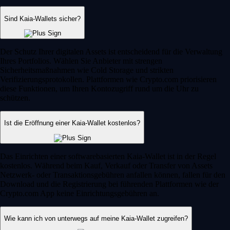
Sind Kaia-Wallets sicher?
Der Schutz Ihrer digitalen Assets ist entscheidend für die Verwaltung
Ihres Portfolios. Wählen Sie Anbieter mit strengen
Sicherheitsmaßnahmen wie Cold Storage und strikten
Verifizierungsprotokollen. Plattformen wie Crypto.com priorisieren
diese Funktionen, um Ihren Kontozugriff rund um die Uhr zu
schützen.
Ist die Eröffnung einer Kaia-Wallet kostenlos?
Das Einrichten einer softwarebasierten Kaia-Wallet ist in der Regel
kostenlos. Während beim Kauf, Verkauf oder Transfer von Assets
Netzwerk- oder Transaktionsgebühren anfallen können, fallen für den
Download und die Registrierung bei führenden Plattformen wie der
Crypto.com App keine Einrichtungsgebühren an.
Wie kann ich von unterwegs auf meine Kaia-Wallet zugreifen?