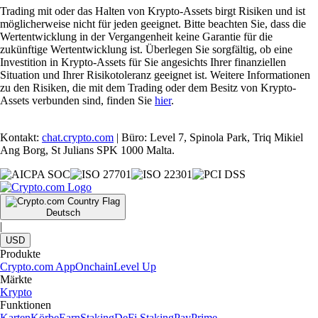
Trading mit oder das Halten von Krypto-Assets birgt Risiken und ist
möglicherweise nicht für jeden geeignet. Bitte beachten Sie, dass die
Wertentwicklung in der Vergangenheit keine Garantie für die
zukünftige Wertentwicklung ist. Überlegen Sie sorgfältig, ob eine
Investition in Krypto-Assets für Sie angesichts Ihrer finanziellen
Situation und Ihrer Risikotoleranz geeignet ist. Weitere Informationen
zu den Risiken, die mit dem Trading oder dem Besitz von Krypto-
Assets verbunden sind, finden Sie
hier
.
Kontakt:
chat.crypto.com
| Büro: Level 7, Spinola Park, Triq Mikiel
Ang Borg, St Julians SPK 1000 Malta.
Deutsch
|
USD
Produkte
Crypto.com App
Onchain
Level Up
Märkte
Krypto
Funktionen
Karten
Körbe
Earn
Staking
DeFi Staking
Pay
Prime