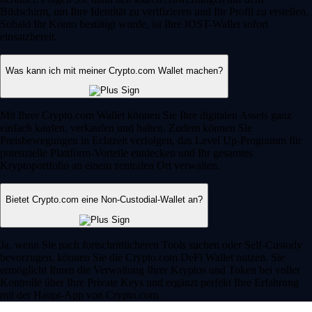
Bildschirm, um Ihre Identität zu verifizieren und Ihr Profil zu erstellen.
Sobald Ihr Konto bestätigt wurde, ist Ihre IOST-Wallet sofort
einsatzbereit.
Was kann ich mit meiner Crypto.com Wallet machen?
Mit Ihrer Crypto.com Wallet können Sie Ihre digitalen Assets ganz
einfach kaufen, verkaufen und halten. Zudem können Sie
Preisbewegungen in Echtzeit verfolgen, das Level Up-Programm für
potenzielle Plattform-Vorteile entdecken und Ihr gesamtes
Kryptoportfolio an einem zentralen Ort verwalten.
Bietet Crypto.com eine Non-Custodial-Wallet an?
Ja, wenn Sie nach fortschrittlicheren Tools suchen oder Self-Custody
bevorzugen, können Sie die Crypto.com DeFi Wallet nutzen. Sie
ermöglicht Ihnen die Verwaltung Ihrer Kryptos und Token bei voller
Kontrolle über Ihre Private Keys und ergänzt perfekt Ihre Erfahrung
mit der Haupt-App von Crypto.com.