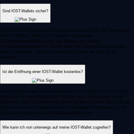
Sind IOST-Wallets sicher?
Der Schutz Ihrer digitalen Assets ist entscheidend für die Verwaltung
Ihres Portfolios. Wählen Sie Anbieter mit strengen
Sicherheitsmaßnahmen wie Cold Storage und strikten
Verifizierungsprotokollen. Plattformen wie Crypto.com priorisieren
diese Funktionen, um Ihren Kontozugriff rund um die Uhr zu
schützen.
Ist die Eröffnung einer IOST-Wallet kostenlos?
Das Einrichten einer softwarebasierten IOST-Wallet ist in der Regel
kostenlos. Während beim Kauf, Verkauf oder Transfer von Assets
Netzwerk- oder Transaktionsgebühren anfallen können, fallen für den
Download und die Registrierung bei führenden Plattformen wie der
Crypto.com App keine Einrichtungsgebühren an.
Wie kann ich von unterwegs auf meine IOST-Wallet zugreifen?