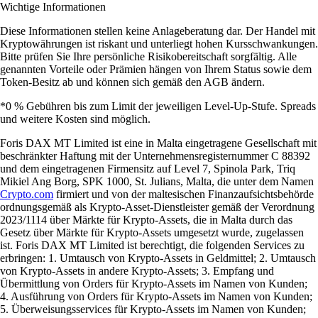
Wichtige Informationen
Diese Informationen stellen keine Anlageberatung dar. Der Handel mit
Kryptowährungen ist riskant und unterliegt hohen Kursschwankungen.
Bitte prüfen Sie Ihre persönliche Risikobereitschaft sorgfältig. Alle
genannten Vorteile oder Prämien hängen von Ihrem Status sowie dem
Token-Besitz ab und können sich gemäß den AGB ändern.
*0 % Gebühren bis zum Limit der jeweiligen Level-Up-Stufe. Spreads
und weitere Kosten sind möglich.
Foris DAX MT Limited ist eine in Malta eingetragene Gesellschaft mit
beschränkter Haftung mit der Unternehmensregisternummer C 88392
und dem eingetragenen Firmensitz auf Level 7, Spinola Park, Triq
Mikiel Ang Borg, SPK 1000, St. Julians, Malta, die unter dem Namen
Crypto.com
firmiert und von der maltesischen Finanzaufsichtsbehörde
ordnungsgemäß als Krypto-Asset-Dienstleister gemäß der Verordnung
2023/1114 über Märkte für Krypto-Assets, die in Malta durch das
Gesetz über Märkte für Krypto-Assets umgesetzt wurde, zugelassen
ist. Foris DAX MT Limited ist berechtigt, die folgenden Services zu
erbringen: 1. Umtausch von Krypto-Assets in Geldmittel; 2. Umtausch
von Krypto-Assets in andere Krypto-Assets; 3. Empfang und
Übermittlung von Orders für Krypto-Assets im Namen von Kunden;
4. Ausführung von Orders für Krypto-Assets im Namen von Kunden;
5. Überweisungsservices für Krypto-Assets im Namen von Kunden;