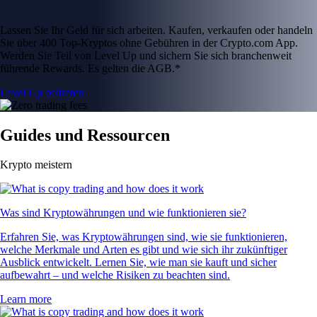
Lassen Sie Ihr Geld für sich arbeiten. Kaufen, verkaufen oder handeln
Sie über 400 Top-Kryptos ohne Gebühren in der Crypto.com App.
Werden Sie Teil von Level Up und sichern Sie sich branchenweit
führende Rewards. Es gelten die AGB.*
Level Up beitreten
Guides und Ressourcen
Krypto meistern
Was sind Kryptowährungen und wie funktionieren sie?
Erfahren Sie, was Kryptowährungen sind, wie sie funktionieren,
welche Merkmale und Arten es gibt und wie sich ihr zukünftiger
Ausblick entwickelt. Lernen Sie, wie man sie kauft und sicher
aufbewahrt – und welche Risiken zu beachten sind.
Learn more