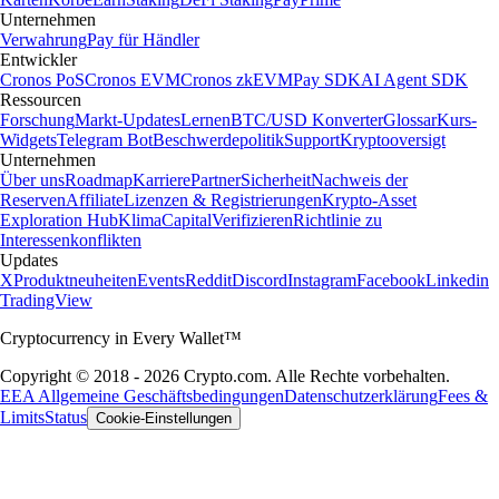
Unternehmen
Verwahrung
Pay für Händler
Entwickler
Cronos PoS
Cronos EVM
Cronos zkEVM
Pay SDK
AI Agent SDK
Ressourcen
Forschung
Markt-Updates
Lernen
BTC/USD Konverter
Glossar
Kurs-
Widgets
Telegram Bot
Beschwerdepolitik
Support
Kryptooversigt
Unternehmen
Über uns
Roadmap
Karriere
Partner
Sicherheit
Nachweis der
Reserven
Affiliate
Lizenzen & Registrierungen
Krypto-Asset
Exploration Hub
Klima
Capital
Verifizieren
Richtlinie zu
Interessenkonflikten
Updates
X
Produktneuheiten
Events
Reddit
Discord
Instagram
Facebook
Linkedin
TradingView
Cryptocurrency in Every Wallet™
Copyright © 2018 - 2026 Crypto.com. Alle Rechte vorbehalten.
EEA Allgemeine Geschäftsbedingungen
Datenschutzerklärung
Fees &
Limits
Status
Cookie-Einstellungen