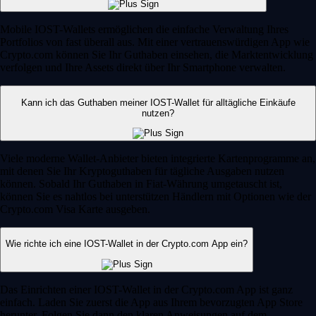
Mobile IOST-Wallets ermöglichen die einfache Verwaltung Ihres
Portfolios von fast überall aus. Mit einer vertrauenswürdigen App wie
Crypto.com können Sie Ihr Guthaben einsehen, die Marktentwicklung
verfolgen und Ihre Assets direkt über Ihr Smartphone verwalten.
Kann ich das Guthaben meiner IOST-Wallet für alltägliche Einkäufe
nutzen?
Viele moderne Wallet-Anbieter bieten integrierte Kartenprogramme an,
mit denen Sie Ihr Kryptoguthaben für tägliche Ausgaben nutzen
können. Sobald Ihr Guthaben in Fiat-Währung umgetauscht ist,
können Sie es nahtlos bei unterstützen Händlern mit Optionen wie der
Crypto.com Visa Karte ausgeben.
Wie richte ich eine IOST-Wallet in der Crypto.com App ein?
Das Einrichten einer IOST-Wallet in der Crypto.com App ist ganz
einfach. Laden Sie zuerst die App aus Ihrem bevorzugten App Store
herunter. Folgen Sie dann den klaren Anweisungen auf dem