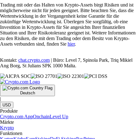
Trading mit oder das Halten von Krypto-Assets birgt Risiken und ist
möglicherweise nicht für jeden geeignet. Bitte beachten Sie, dass die
Wertentwicklung in der Vergangenheit keine Garantie für die
zukünftige Wertentwicklung ist. Überlegen Sie sorgfältig, ob eine
Investition in Krypto-Assets für Sie angesichts Ihrer finanziellen
Situation und Ihrer Risikotoleranz geeignet ist. Weitere Informationen
zu den Risiken, die mit dem Trading oder dem Besitz von Krypto-
Assets verbunden sind, finden Sie
hier
.
Kontakt:
chat.crypto.com
| Büro: Level 7, Spinola Park, Triq Mikiel
Ang Borg, St Julians SPK 1000 Malta.
Deutsch
|
USD
Produkte
Crypto.com App
Onchain
Level Up
Märkte
Krypto
Funktionen
Karten
Körbe
Earn
Staking
DeFi Staking
Pay
Prime