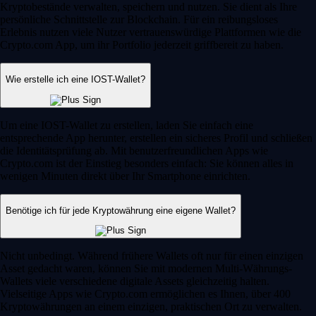
Kryptobestände verwalten, speichern und nutzen. Sie dient als Ihre
persönliche Schnittstelle zur Blockchain. Für ein reibungsloses
Erlebnis nutzen viele Nutzer vertrauenswürdige Plattformen wie die
Crypto.com App, um ihr Portfolio jederzeit griffbereit zu haben.
Wie erstelle ich eine IOST-Wallet?
Um eine IOST-Wallet zu erstellen, laden Sie einfach eine
entsprechende App herunter, erstellen ein sicheres Profil und schließen
die Identitätsprüfung ab. Mit benutzerfreundlichen Apps wie
Crypto.com ist der Einstieg besonders einfach: Sie können alles in
wenigen Minuten direkt über Ihr Smartphone einrichten.
Benötige ich für jede Kryptowährung eine eigene Wallet?
Nicht unbedingt. Während frühere Wallets oft nur für einen einzigen
Asset gedacht waren, können Sie mit modernen Multi-Währungs-
Wallets viele verschiedene digitale Assets gleichzeitig halten.
Vielseitige Apps wie Crypto.com ermöglichen es Ihnen, über 400
Kryptowährungen an einem einzigen, praktischen Ort zu verwalten.