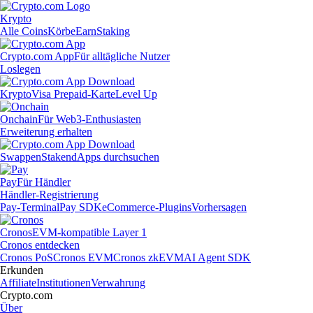
Krypto
Alle Coins
Körbe
Earn
Staking
Crypto.com App
Für alltägliche Nutzer
Loslegen
Krypto
Visa Prepaid-Karte
Level Up
Onchain
Für Web3-Enthusiasten
Erweiterung erhalten
Swappen
Staken
dApps durchsuchen
Pay
Für Händler
Händler-Registrierung
Pay-Terminal
Pay SDK
eCommerce-Plugins
Vorhersagen
Cronos
EVM-kompatible Layer 1
Cronos entdecken
Cronos PoS
Cronos EVM
Cronos zkEVM
AI Agent SDK
Erkunden
Affiliate
Institutionen
Verwahrung
Crypto.com
Über