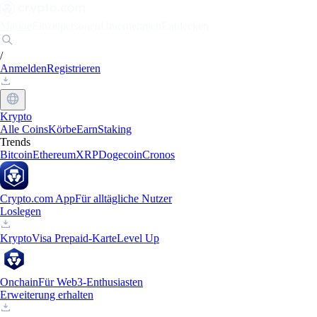
Märkte
Einzelpersonen
Unternehmen
Entdecken
/
Anmelden
Registrieren
Krypto
Alle Coins
Körbe
Earn
Staking
Trends
Bitcoin
Ethereum
XRP
Dogecoin
Cronos
Crypto.com App
Für alltägliche Nutzer
Loslegen
Krypto
Visa Prepaid-Karte
Level Up
Onchain
Für Web3-Enthusiasten
Erweiterung erhalten