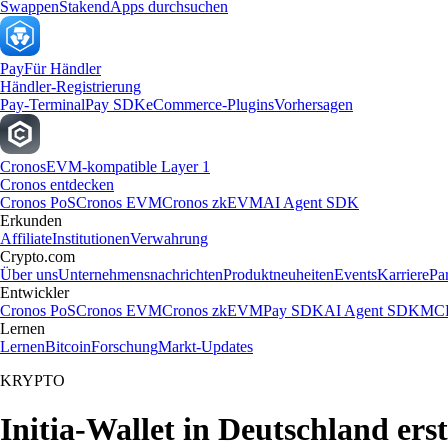
Swappen
Staken
dApps durchsuchen
Pay
Für Händler
Händler-Registrierung
Pay-Terminal
Pay SDK
eCommerce-Plugins
Vorhersagen
Cronos
EVM-kompatible Layer 1
Cronos entdecken
Cronos PoS
Cronos EVM
Cronos zkEVM
AI Agent SDK
Erkunden
Affiliate
Institutionen
Verwahrung
Crypto.com
Über uns
Unternehmensnachrichten
Produktneuheiten
Events
Karriere
Pa
Entwickler
Cronos PoS
Cronos EVM
Cronos zkEVM
Pay SDK
AI Agent SDK
MCP
Lernen
Lernen
Bitcoin
Forschung
Markt-Updates
KRYPTO
Initia-Wallet in Deutschland erst