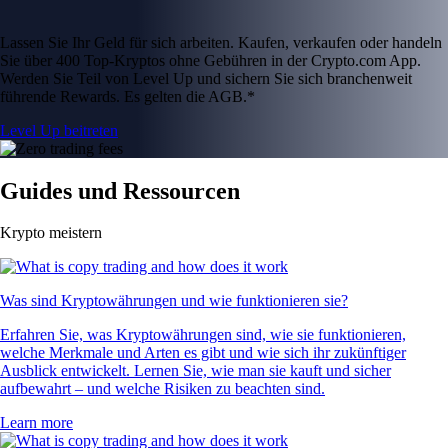
Lassen Sie Ihr Geld für sich arbeiten. Kaufen, verkaufen oder handeln
Sie über 400 Top-Kryptos ohne Gebühren in der Crypto.com App.
Werden Sie Teil von Level Up und sichern Sie sich branchenweit
führende Rewards. Es gelten die AGB.*
Level Up beitreten
Guides und Ressourcen
Krypto meistern
Was sind Kryptowährungen und wie funktionieren sie?
Erfahren Sie, was Kryptowährungen sind, wie sie funktionieren,
welche Merkmale und Arten es gibt und wie sich ihr zukünftiger
Ausblick entwickelt. Lernen Sie, wie man sie kauft und sicher
aufbewahrt – und welche Risiken zu beachten sind.
Learn more