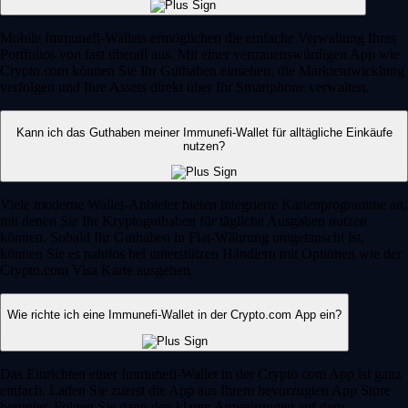
Mobile Immunefi-Wallets ermöglichen die einfache Verwaltung Ihres
Portfolios von fast überall aus. Mit einer vertrauenswürdigen App wie
Crypto.com können Sie Ihr Guthaben einsehen, die Marktentwicklung
verfolgen und Ihre Assets direkt über Ihr Smartphone verwalten.
Kann ich das Guthaben meiner Immunefi-Wallet für alltägliche Einkäufe
nutzen?
Viele moderne Wallet-Anbieter bieten integrierte Kartenprogramme an,
mit denen Sie Ihr Kryptoguthaben für tägliche Ausgaben nutzen
können. Sobald Ihr Guthaben in Fiat-Währung umgetauscht ist,
können Sie es nahtlos bei unterstützen Händlern mit Optionen wie der
Crypto.com Visa Karte ausgeben.
Wie richte ich eine Immunefi-Wallet in der Crypto.com App ein?
Das Einrichten einer Immunefi-Wallet in der Crypto.com App ist ganz
einfach. Laden Sie zuerst die App aus Ihrem bevorzugten App Store
herunter. Folgen Sie dann den klaren Anweisungen auf dem