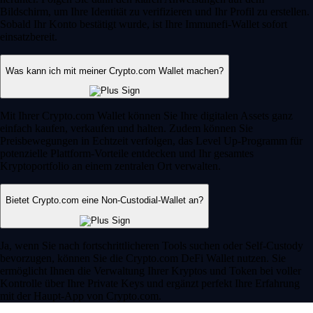
Bildschirm, um Ihre Identität zu verifizieren und Ihr Profil zu erstellen.
Sobald Ihr Konto bestätigt wurde, ist Ihre Immunefi-Wallet sofort
einsatzbereit.
Was kann ich mit meiner Crypto.com Wallet machen?
Mit Ihrer Crypto.com Wallet können Sie Ihre digitalen Assets ganz
einfach kaufen, verkaufen und halten. Zudem können Sie
Preisbewegungen in Echtzeit verfolgen, das Level Up-Programm für
potenzielle Plattform-Vorteile entdecken und Ihr gesamtes
Kryptoportfolio an einem zentralen Ort verwalten.
Bietet Crypto.com eine Non-Custodial-Wallet an?
Ja, wenn Sie nach fortschrittlicheren Tools suchen oder Self-Custody
bevorzugen, können Sie die Crypto.com DeFi Wallet nutzen. Sie
ermöglicht Ihnen die Verwaltung Ihrer Kryptos und Token bei voller
Kontrolle über Ihre Private Keys und ergänzt perfekt Ihre Erfahrung
mit der Haupt-App von Crypto.com.