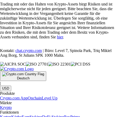
Trading mit oder das Halten von Krypto-Assets birgt Risiken und ist
möglicherweise nicht für jeden geeignet. Bitte beachten Sie, dass die
Wertentwicklung in der Vergangenheit keine Garantie für die
zukünftige Wertentwicklung ist. Überlegen Sie sorgfältig, ob eine
Investition in Krypto-Assets für Sie angesichts Ihrer finanziellen
Situation und Ihrer Risikotoleranz geeignet ist. Weitere Informationen
zu den Risiken, die mit dem Trading oder dem Besitz von Krypto-
Assets verbunden sind, finden Sie
hier
.
Kontakt:
chat.crypto.com
| Büro: Level 7, Spinola Park, Triq Mikiel
Ang Borg, St Julians SPK 1000 Malta.
Deutsch
|
USD
Produkte
Crypto.com App
Onchain
Level Up
Märkte
Krypto
Funktionen
Karten
Körbe
Earn
Staking
DeFi Staking
Pay
Prime