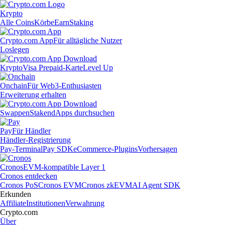
Krypto
Alle Coins
Körbe
Earn
Staking
Crypto.com App
Für alltägliche Nutzer
Loslegen
Krypto
Visa Prepaid-Karte
Level Up
Onchain
Für Web3-Enthusiasten
Erweiterung erhalten
Swappen
Staken
dApps durchsuchen
Pay
Für Händler
Händler-Registrierung
Pay-Terminal
Pay SDK
eCommerce-Plugins
Vorhersagen
Cronos
EVM-kompatible Layer 1
Cronos entdecken
Cronos PoS
Cronos EVM
Cronos zkEVM
AI Agent SDK
Erkunden
Affiliate
Institutionen
Verwahrung
Crypto.com
Über