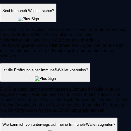
Sind Immunefi-Wallets sicher?
Der Schutz Ihrer digitalen Assets ist entscheidend für die Verwaltung
Ihres Portfolios. Wählen Sie Anbieter mit strengen
Sicherheitsmaßnahmen wie Cold Storage und strikten
Verifizierungsprotokollen. Plattformen wie Crypto.com priorisieren
diese Funktionen, um Ihren Kontozugriff rund um die Uhr zu
schützen.
Ist die Eröffnung einer Immunefi-Wallet kostenlos?
Das Einrichten einer softwarebasierten Immunefi-Wallet ist in der
Regel kostenlos. Während beim Kauf, Verkauf oder Transfer von
Assets Netzwerk- oder Transaktionsgebühren anfallen können, fallen
für den Download und die Registrierung bei führenden Plattformen
wie der Crypto.com App keine Einrichtungsgebühren an.
Wie kann ich von unterwegs auf meine Immunefi-Wallet zugreifen?