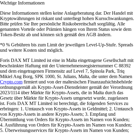
Wichtige Informationen
Diese Informationen stellen keine Anlageberatung dar. Der Handel mit
Kryptowährungen ist riskant und unterliegt hohen Kursschwankungen.
Bitte prüfen Sie Ihre persönliche Risikobereitschaft sorgfältig. Alle
genannten Vorteile oder Prämien hängen von Ihrem Status sowie dem
Token-Besitz ab und können sich gemäß den AGB ändern.
*0 % Gebühren bis zum Limit der jeweiligen Level-Up-Stufe. Spreads
und weitere Kosten sind möglich.
Foris DAX MT Limited ist eine in Malta eingetragene Gesellschaft mit
beschränkter Haftung mit der Unternehmensregisternummer C 88392
und dem eingetragenen Firmensitz auf Level 7, Spinola Park, Triq
Mikiel Ang Borg, SPK 1000, St. Julians, Malta, die unter dem Namen
Crypto.com
firmiert und von der maltesischen Finanzaufsichtsbehörde
ordnungsgemäß als Krypto-Asset-Dienstleister gemäß der Verordnung
2023/1114 über Märkte für Krypto-Assets, die in Malta durch das
Gesetz über Märkte für Krypto-Assets umgesetzt wurde, zugelassen
ist. Foris DAX MT Limited ist berechtigt, die folgenden Services zu
erbringen: 1. Umtausch von Krypto-Assets in Geldmittel; 2. Umtausch
von Krypto-Assets in andere Krypto-Assets; 3. Empfang und
Übermittlung von Orders für Krypto-Assets im Namen von Kunden;
4. Ausführung von Orders für Krypto-Assets im Namen von Kunden;
5. Überweisungsservices für Krypto-Assets im Namen von Kunden;