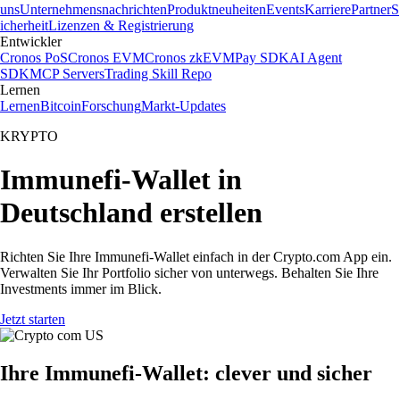
uns
Unternehmensnachrichten
Produktneuheiten
Events
Karriere
Partner
S
icherheit
Lizenzen & Registrierung
Entwickler
Cronos PoS
Cronos EVM
Cronos zkEVM
Pay SDK
AI Agent
SDK
MCP Servers
Trading Skill Repo
Lernen
Lernen
Bitcoin
Forschung
Markt-Updates
KRYPTO
Immunefi-Wallet in
Deutschland erstellen
Richten Sie Ihre Immunefi-Wallet einfach in der Crypto.com App ein.
Verwalten Sie Ihr Portfolio sicher von unterwegs. Behalten Sie Ihre
Investments immer im Blick.
Jetzt starten
Ihre Immunefi-Wallet: clever und sicher