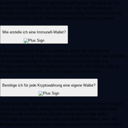
Kryptobestände verwalten, speichern und nutzen. Sie dient als Ihre
persönliche Schnittstelle zur Blockchain. Für ein reibungsloses
Erlebnis nutzen viele Nutzer vertrauenswürdige Plattformen wie die
Crypto.com App, um ihr Portfolio jederzeit griffbereit zu haben.
Wie erstelle ich eine Immunefi-Wallet?
Um eine Immunefi-Wallet zu erstellen, laden Sie einfach eine
entsprechende App herunter, erstellen ein sicheres Profil und schließen
die Identitätsprüfung ab. Mit benutzerfreundlichen Apps wie
Crypto.com ist der Einstieg besonders einfach: Sie können alles in
wenigen Minuten direkt über Ihr Smartphone einrichten.
Benötige ich für jede Kryptowährung eine eigene Wallet?
Nicht unbedingt. Während frühere Wallets oft nur für einen einzigen
Asset gedacht waren, können Sie mit modernen Multi-Währungs-
Wallets viele verschiedene digitale Assets gleichzeitig halten.
Vielseitige Apps wie Crypto.com ermöglichen es Ihnen, über 400
Kryptowährungen an einem einzigen, praktischen Ort zu verwalten.