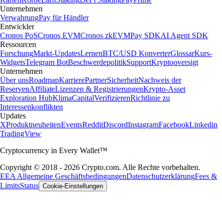
Unternehmen
Verwahrung
Pay für Händler
Entwickler
Cronos PoS
Cronos EVM
Cronos zkEVM
Pay SDK
AI Agent SDK
Ressourcen
Forschung
Markt-Updates
Lernen
BTC/USD Konverter
Glossar
Kurs-
Widgets
Telegram Bot
Beschwerdepolitik
Support
Kryptooversigt
Unternehmen
Über uns
Roadmap
Karriere
Partner
Sicherheit
Nachweis der
Reserven
Affiliate
Lizenzen & Registrierungen
Krypto-Asset
Exploration Hub
Klima
Capital
Verifizieren
Richtlinie zu
Interessenkonflikten
Updates
X
Produktneuheiten
Events
Reddit
Discord
Instagram
Facebook
Linkedin
TradingView
Cryptocurrency in Every Wallet™
Copyright © 2018 - 2026 Crypto.com. Alle Rechte vorbehalten.
EEA Allgemeine Geschäftsbedingungen
Datenschutzerklärung
Fees &
Limits
Status
Cookie-Einstellungen